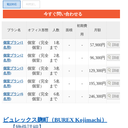
電話対応
時間貸し
今すぐ問い合わせる
初期費
プラン名
オフィス形態
人数
面積
月額
用
個室プラン(1
個室 （完全
1名
-
-
57,900円
名用)
個室）
まで
個室プラン(2
個室 （完全
2名
-
-
96,300円
名用)
個室）
まで
個室プラン(3
個室 （完全
3名
-
-
129,300円
名用)
個室）
まで
個室プラン(5
個室 （完全
5名
-
-
195,300円
名用)
個室）
まで
個室プラン(6
個室 （完全
6名
-
-
246,300円
名用)
個室）
まで
ビュレックス麹町（BUREX Kojimachi）
【物件詳細】