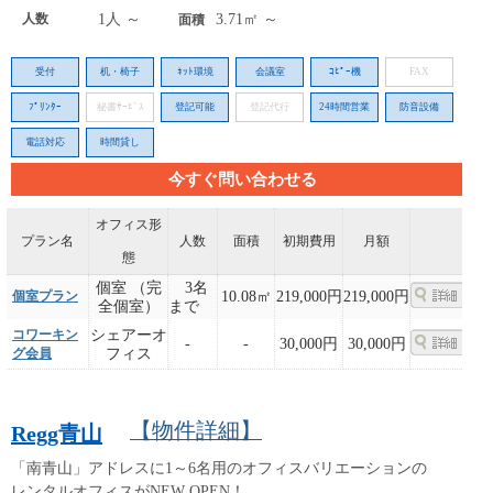
人数
1人 ～
3.71㎡ ～
面積
受付
机・椅子
ﾈｯﾄ環境
会議室
ｺﾋﾟｰ機
FAX
ﾌﾟﾘﾝﾀｰ
秘書ｻｰﾋﾞｽ
登記可能
登記代行
24時間営業
防音設備
電話対応
時間貸し
今すぐ問い合わせる
オフィス形
プラン名
人数
面積
初期費用
月額
態
個室 （完
3名
個室プラン
10.08㎡
219,000円
219,000円
全個室）
まで
コワーキン
シェアーオ
-
-
30,000円
30,000円
グ会員
フィス
【物件詳細】
Regg青山
「南青山」アドレスに1～6名用のオフィスバリエーションの
レンタルオフィスがNEW OPEN！