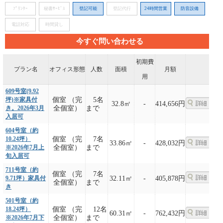
ﾌﾟﾘﾝﾀｰ
秘書ｻｰﾋﾞｽ
登記可能
登記代行
24時間営業
防音設備
電話対応
時間貸し
今すぐ問い合わせる
初期費
プラン名
オフィス形態
人数
面積
月額
用
609号室(9.92
坪)※家具付
個室 （完
5名
32.8㎡
-
414,656円
き。2026年3月
全個室）
まで
入居可
604号室（約
10.24坪）
個室 （完
7名
33.86㎡
-
428,032円
※2026年7月上
全個室）
まで
旬入居可
711号室（約
個室 （完
7名
9.71坪）家具付
32.11㎡
-
405,878円
全個室）
まで
き
501号室（約
18.24坪）
個室 （完
12名
60.31㎡
-
762,432円
※2026年7月下
全個室）
まで