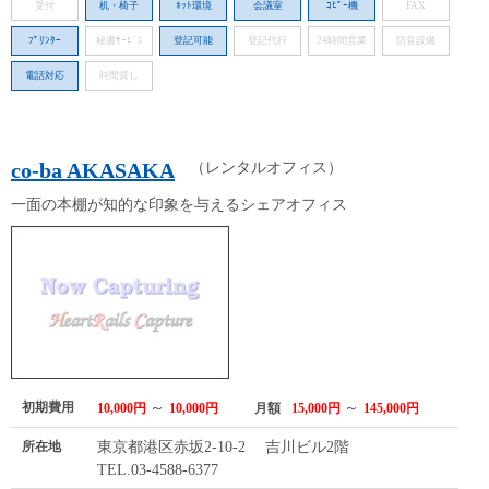
受付
机・椅子
ﾈｯﾄ環境
会議室
ｺﾋﾟｰ機
FAX
ﾌﾟﾘﾝﾀｰ
秘書ｻｰﾋﾞｽ
登記可能
登記代行
24時間営業
防音設備
電話対応
時間貸し
co-ba AKASAKA
（レンタルオフィス）
一面の本棚が知的な印象を与えるシェアオフィス
初期費用
～
～
10,000円
10,000円
月額
15,000円
145,000円
所在地
東京都港区赤坂2-10-2 吉川ビル2階
TEL.03-4588-6377