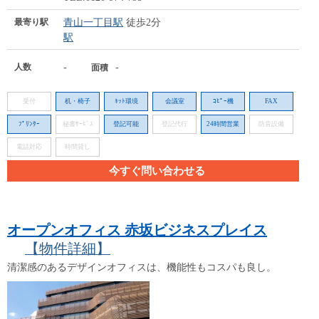
最寄り駅
青山一丁目駅
徒歩2分
駅
人数
-
-
面積
受付
机・椅子
ﾈｯﾄ環境
会議室
ｺﾋﾟｰ機
FAX
ﾌﾟﾘﾝﾀｰ
秘書ｻｰﾋﾞｽ
登記可能
登記代行
24時間営業
防音設備
電話対応
時間貸し
今すぐ問い合わせる
オープンオフィス 赤坂ビジネスプレイス
【物件詳細】
清潔感のあるデザインオフィスは、機能性もコスパも良し。