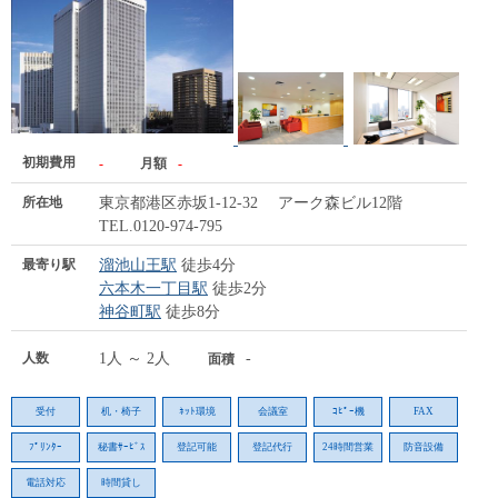
初期費用
-
月額
-
所在地
東京都港区赤坂1-12-32 アーク森ビル12階
TEL.0120-974-795
最寄り駅
溜池山王駅
徒歩4分
六本木一丁目駅
徒歩2分
神谷町駅
徒歩8分
人数
1人 ～ 2人
-
面積
受付
机・椅子
ﾈｯﾄ環境
会議室
ｺﾋﾟｰ機
FAX
ﾌﾟﾘﾝﾀｰ
秘書ｻｰﾋﾞｽ
登記可能
登記代行
24時間営業
防音設備
電話対応
時間貸し