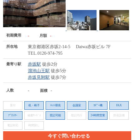
初期費用
-
月額
-
所在地
東京都港区赤坂2-14-5 Daiwa赤坂ビル 7F
TEL.0120-974-795
最寄り駅
赤坂駅
徒歩2分
溜池山王駅
徒歩5分
赤坂見附駅
徒歩7分
人数
-
-
面積
受付
机・椅子
ﾈｯﾄ環境
会議室
ｺﾋﾟｰ機
FAX
ﾌﾟﾘﾝﾀｰ
秘書ｻｰﾋﾞｽ
登記可能
登記代行
24時間営業
防音設備
電話対応
時間貸し
今すぐ問い合わせる