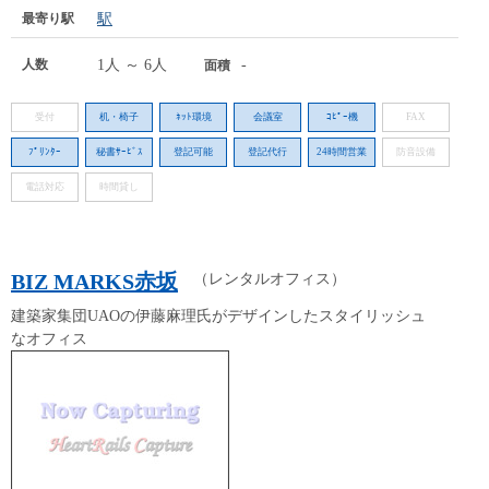
最寄り駅
駅
人数
1人 ～ 6人
-
面積
受付
机・椅子
ﾈｯﾄ環境
会議室
ｺﾋﾟｰ機
FAX
ﾌﾟﾘﾝﾀｰ
秘書ｻｰﾋﾞｽ
登記可能
登記代行
24時間営業
防音設備
電話対応
時間貸し
BIZ MARKS赤坂
（レンタルオフィス）
建築家集団UAOの伊藤麻理氏がデザインしたスタイリッシュ
なオフィス