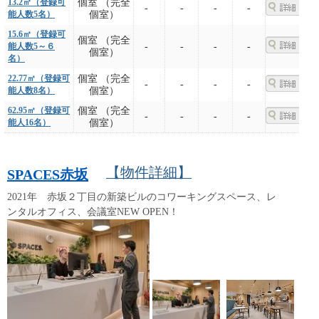
13.2㎡（登録可
個室 （完全
-
-
-
-
能人数5名）
個室）
15.6㎡（登録可
個室 （完全
能人数5～６
-
-
-
-
個室）
名）
22.77㎡（登録可
個室 （完全
-
-
-
-
能人数8名）
個室）
62.95㎡（登録可
個室 （完全
-
-
-
-
能人16名）
個室）
【物件詳細】
SPACES赤坂
2021年 赤坂２丁目の新築ビルのコワーキングスペース、レ
ンタルオフィス、会議室NEW OPEN！