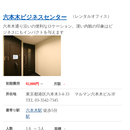
六本木ビジネスセンター
（レンタルオフィス）
六本木通り沿いの便利なロケーション。潔い内観の印象はビ
ジネスにもインパクトを与えます
初期費用
～
92,000円
月額
-
所在地
東京都港区六本木3-4-33 マルマン六本木ビル3F
TEL.03-3542-7345
最寄り駅
六本木駅
徒歩5分
駅
人数
1人 ～ 5人
-
面積