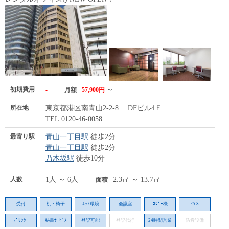
初期費用
～
-
月額
57,900円
所在地
東京都港区南青山2-2-8 DFビル4Ｆ
TEL.0120-46-0058
最寄り駅
青山一丁目駅
徒歩2分
青山一丁目駅
徒歩2分
乃木坂駅
徒歩10分
人数
1人 ～ 6人
2.3㎡ ～ 13.7㎡
面積
受付
机・椅子
ﾈｯﾄ環境
会議室
ｺﾋﾟｰ機
FAX
ﾌﾟﾘﾝﾀｰ
秘書ｻｰﾋﾞｽ
登記可能
登記代行
24時間営業
防音設備