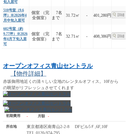
旬入居可
510号室（9.6
個室 （完
7名
坪）※2026年4
31.72㎡
-
401,280円
全個室）
まで
月中旬入居可
602号室（約
9.77坪）※2026
個室 （完
7名
32.71㎡
-
408,386円
年4月下旬入居
全個室）
まで
可
オープンオフィス青山セントラル
【物件詳細】
赤坂御用地近くの清々しい立地のレンタルオフィス。10Fから
の眺望がリフレッシュさせてくれます
初期費用
-
月額
-
所在地
東京都港区南青山2-2-8 DFビル5Ｆ,6F,10F
TEL.0120-974-795