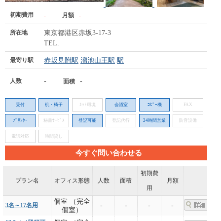
初期費用
-
月額
-
所在地
東京都港区赤坂3-17-3
TEL.
最寄り駅
赤坂見附駅
溜池山王駅
駅
人数
-
-
面積
受付
机・椅子
ﾈｯﾄ環境
会議室
ｺﾋﾟｰ機
FAX
ﾌﾟﾘﾝﾀｰ
秘書ｻｰﾋﾞｽ
登記可能
登記代行
24時間営業
防音設備
電話対応
時間貸し
今すぐ問い合わせる
初期費
プラン名
オフィス形態
人数
面積
月額
用
個室 （完全
3名～17名用
-
-
-
-
個室）