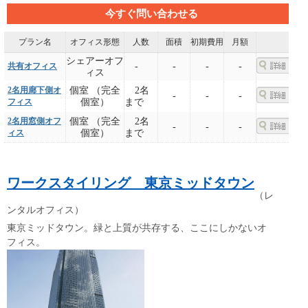
今すぐ問い合わせる
プラン名
オフィス形態
人数
面積
初期費用
月額
シェアーオフ
共有オフィス
-
-
-
-
ィス
2名用廊下側オ
個室 （完全
2名
-
-
-
フィス
個室）
まで
2名用窓側オフ
個室 （完全
2名
-
-
-
ィス
個室）
まで
ワークスタイリング 東京ミッドタウン
（レ
ンタルオフィス）
東京ミッドタウン。緑と上質が共存する、ここにしかないオ
フィス。