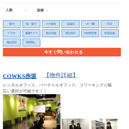
人数
-
-
面積
受付
机・椅子
ﾈｯﾄ環境
会議室
ｺﾋﾟｰ機
FAX
ﾌﾟﾘﾝﾀｰ
秘書ｻｰﾋﾞｽ
登記可能
登記代行
24時間営業
防音設備
電話対応
時間貸し
今すぐ問い合わせる
【物件詳細】
COWKS赤坂
レンタルオフィス、バーチャルオフィス、コワーキングと幅
広い選択が可能です！！