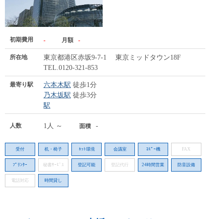
初期費用
-
月額
-
所在地
東京都港区赤坂9-7-1 東京ミッドタウン18F
TEL.0120-321-853
最寄り駅
六本木駅
徒歩1分
乃木坂駅
徒歩3分
駅
人数
1人 ～
-
面積
受付
机・椅子
ﾈｯﾄ環境
会議室
ｺﾋﾟｰ機
FAX
ﾌﾟﾘﾝﾀｰ
秘書ｻｰﾋﾞｽ
登記可能
登記代行
24時間営業
防音設備
電話対応
時間貸し