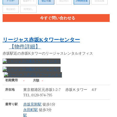
ﾌﾟﾘﾝﾀｰ
秘書ｻｰﾋﾞｽ
登記可能
登記代行
24時間営業
防音設備
電話対応
時間貸し
今すぐ問い合わせる
リージャス赤坂Kタワーセンター
【物件詳細】
赤坂駅近の赤坂Kタワーのリージャスレンタルオフィス
初期費用
-
月額
-
所在地
東京都港区元赤坂1-2-7 赤坂Ｋタワー ４F
TEL.0120-974-795
最寄り駅
赤坂見附駅
徒歩1分
永田町駅
徒歩3分
駅