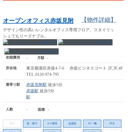
【物件詳細】
オープンオフィス赤坂見附
デザイン性の高いレンタルオフィス専用フロア。スタイリッ
シュでもリーズナブル。
初期費用
-
月額
-
所在地
東京都港区赤坂4-7-6 赤坂ビジネスコート 2F,3F,4F
TEL.0120-974-795
最寄り駅
赤坂見附駅
徒歩5分
赤坂駅
徒歩5分
駅
人数
-
-
面積
受付
机・椅子
ﾈｯﾄ環境
会議室
ｺﾋﾟｰ機
FAX