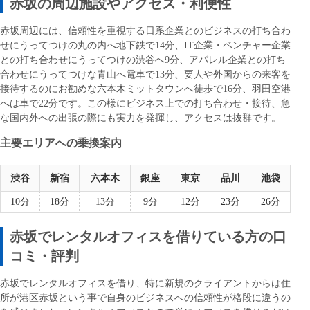
赤坂の周辺施設やアクセス・利便性
赤坂周辺には、信頼性を重視する日系企業とのビジネスの打ち合わ
せにうってつけの丸の内へ地下鉄で14分、IT企業・ベンチャー企業
との打ち合わせにうってつけの渋谷へ9分、アパレル企業との打ち
合わせにうってつけな青山へ電車で13分、要人や外国からの来客を
接待するのにお勧めな六本木ミットタウンへ徒歩で16分、羽田空港
へは車で22分です。この様にビジネス上での打ち合わせ・接待、急
な国内外への出張の際にも実力を発揮し、アクセスは抜群です。
主要エリアへの乗換案内
渋谷
新宿
六本木
銀座
東京
品川
池袋
10分
18分
13分
9分
12分
23分
26分
赤坂でレンタルオフィスを借りている方の口
コミ・評判
赤坂でレンタルオフィスを借り、特に新規のクライアントからは住
所が港区赤坂という事で自身のビジネスへの信頼性が格段に違うの