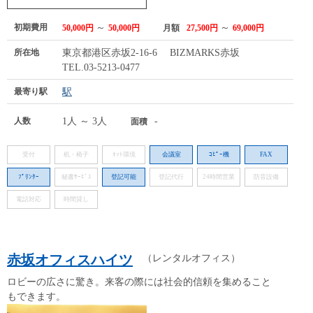
初期費用
～
～
50,000円
50,000円
月額
27,500円
69,000円
所在地
東京都港区赤坂2-16-6 BIZMARKS赤坂
TEL.03-5213-0477
最寄り駅
駅
人数
1人 ～ 3人
-
面積
受付
机・椅子
ﾈｯﾄ環境
会議室
ｺﾋﾟｰ機
FAX
ﾌﾟﾘﾝﾀｰ
秘書ｻｰﾋﾞｽ
登記可能
登記代行
24時間営業
防音設備
電話対応
時間貸し
赤坂オフィスハイツ
（レンタルオフィス）
ロビーの広さに驚き。来客の際には社会的信頼を集めること
もできます。