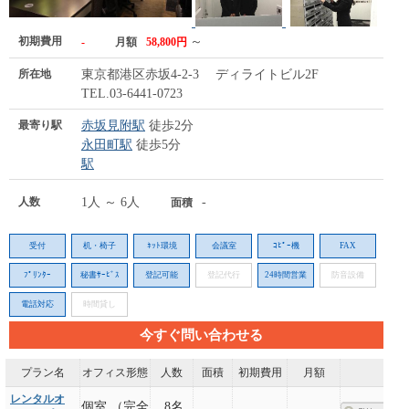
初期費用
～
-
月額
58,800円
所在地
東京都港区赤坂4-2-3 ディライトビル2F
TEL.03-6441-0723
最寄り駅
赤坂見附駅
徒歩2分
永田町駅
徒歩5分
駅
人数
1人 ～ 6人
-
面積
受付
机・椅子
ﾈｯﾄ環境
会議室
ｺﾋﾟｰ機
FAX
ﾌﾟﾘﾝﾀｰ
秘書ｻｰﾋﾞｽ
登記可能
登記代行
24時間営業
防音設備
電話対応
時間貸し
今すぐ問い合わせる
プラン名
オフィス形態
人数
面積
初期費用
月額
レンタルオ
個室 （完全
8名