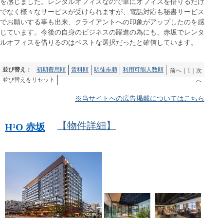
を感じました。レンタルオフィスなので単にオフィスを借りるだけ
でなく様々なサービスが受けられますが、電話対応も秘書サービス
でお願いする事も出来、クライアントへの印象がアップしたのを感
じています。今後の自身のビジネスの躍進の為にも、赤坂でレンタ
ルオフィスを借りるのはベストな選択だったと確信しています。
並び替え：
初期費用順
賃料順
駅徒歩順
利用可能人数順
前へ
｜
1
｜
次
並び替えをリセット
へ
※当サイトへの広告掲載についてはこちら
【物件詳細】
H¹O 赤坂