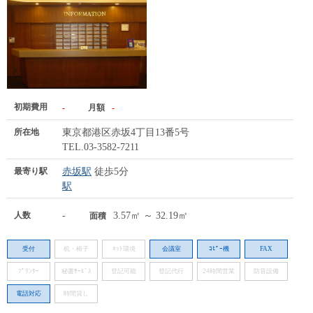
初期費用
-
月額
-
所在地
東京都港区赤坂4丁目13番5号
TEL.03-3582-7211
最寄り駅
赤坂駅
徒歩5分
駅
人数
-
3.57㎡ ～ 32.19㎡
面積
受付
机・椅子
ﾈｯﾄ環境
会議室
ｺﾋﾟｰ機
FAX
ﾌﾟﾘﾝﾀｰ
秘書ｻｰﾋﾞｽ
登記可能
登記代行
24時間営業
防音設備
電話対応
時間貸し