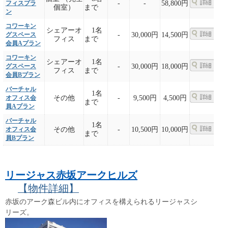
フィスプラ
-
-
58,800円
個室）
まで
ン
コワーキン
シェアーオ
1名
グスペース
-
30,000円
14,500円
フィス
まで
会員Aプラン
コワーキン
シェアーオ
1名
グスペース
-
30,000円
18,000円
フィス
まで
会員Bプラン
バーチャル
1名
オフィス会
その他
-
9,500円
4,500円
まで
員Aプラン
バーチャル
1名
オフィス会
その他
-
10,500円
10,000円
まで
員Bプラン
リージャス赤坂アークヒルズ
【物件詳細】
赤坂のアーク森ビル内にオフィスを構えられるリージャスシ
リーズ。