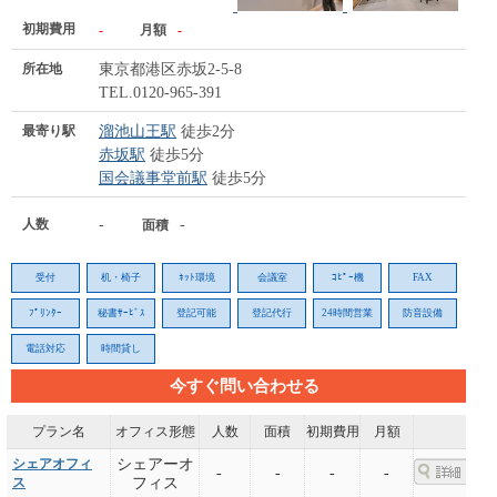
初期費用
-
月額
-
所在地
東京都港区赤坂2-5-8
TEL.0120-965-391
最寄り駅
溜池山王駅
徒歩2分
赤坂駅
徒歩5分
国会議事堂前駅
徒歩5分
人数
-
-
面積
受付
机・椅子
ﾈｯﾄ環境
会議室
ｺﾋﾟｰ機
FAX
ﾌﾟﾘﾝﾀｰ
秘書ｻｰﾋﾞｽ
登記可能
登記代行
24時間営業
防音設備
電話対応
時間貸し
今すぐ問い合わせる
プラン名
オフィス形態
人数
面積
初期費用
月額
シェアオフィ
シェアーオ
-
-
-
-
ス
フィス