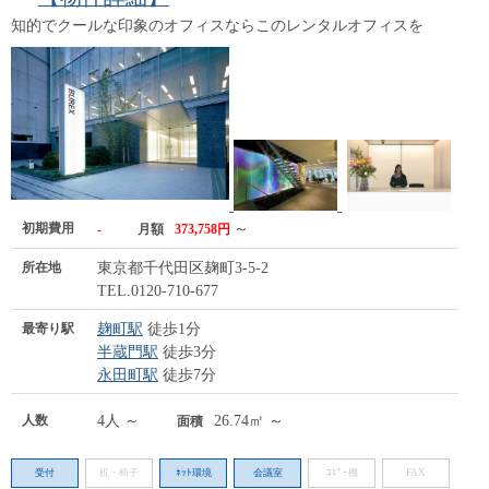
知的でクールな印象のオフィスならこのレンタルオフィスを
初期費用
～
-
月額
373,758円
所在地
東京都千代田区麹町3-5-2
TEL.0120-710-677
最寄り駅
麹町駅
徒歩1分
半蔵門駅
徒歩3分
永田町駅
徒歩7分
人数
4人 ～
26.74㎡ ～
面積
受付
机・椅子
ﾈｯﾄ環境
会議室
ｺﾋﾟｰ機
FAX