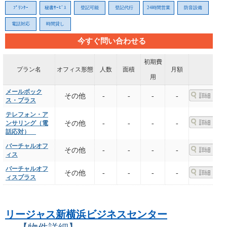
ﾌﾟﾘﾝﾀｰ
秘書ｻｰﾋﾞｽ
登記可能
登記代行
24時間営業
防音設備
電話対応
時間貸し
今すぐ問い合わせる
初期費
プラン名
オフィス形態
人数
面積
月額
用
メールボック
その他
-
-
-
-
ス・プラス
テレフォン・ア
ンサリング（電
その他
-
-
-
-
話応対）
バーチャルオフ
その他
-
-
-
-
ィス
バーチャルオフ
その他
-
-
-
-
ィスプラス
リージャス新横浜ビジネスセンター