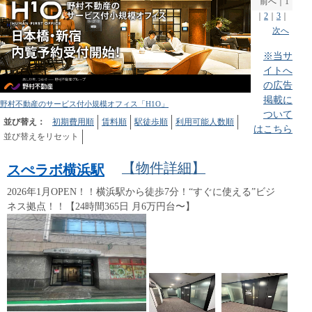
前へ
｜
1
｜
2
｜
3
｜
次へ
※当サ
イトへ
の広告
掲載に
野村不動産のサービス付小規模オフィス「H1O」
ついて
並び替え：
初期費用順
賃料順
駅徒歩順
利用可能人数順
はこちら
並び替えをリセット
【物件詳細】
スぺラボ横浜駅
2026年1月OPEN！！横浜駅から徒歩7分！“すぐに使える”ビジ
ネス拠点！！【24時間365日 月6万円台〜】