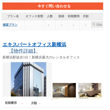
今すぐ問い合わせる
プラン名
オフィス形態
人数
面積
初期費用
月額
個室プラン
-
-
-
-
エキスパートオフィス新横浜
【物件詳細】
新横浜駅徒歩1分！新横浜最大のレンタルオフィス
初期費用
-
月額
-