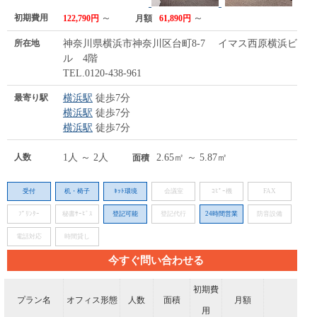
初期費用
～
～
122,790円
月額
61,890円
所在地
神奈川県横浜市神奈川区台町8-7 イマス西原横浜ビ
ル 4階
TEL.0120-438-961
最寄り駅
横浜駅
徒歩7分
横浜駅
徒歩7分
横浜駅
徒歩7分
人数
1人 ～ 2人
2.65㎡ ～ 5.87㎡
面積
受付
机・椅子
ﾈｯﾄ環境
会議室
ｺﾋﾟｰ機
FAX
ﾌﾟﾘﾝﾀｰ
秘書ｻｰﾋﾞｽ
登記可能
登記代行
24時間営業
防音設備
電話対応
時間貸し
今すぐ問い合わせる
初期費
プラン名
オフィス形態
人数
面積
月額
用