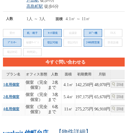
戸部駅
徒歩6分
高島町駅
徒歩6分
人数
1人 ～ 3人
4.1㎡ ～ 11㎡
面積
受付
机・椅子
ﾈｯﾄ環境
会議室
ｺﾋﾟｰ機
FAX
ﾌﾟﾘﾝﾀｰ
秘書ｻｰﾋﾞｽ
登記可能
登記代行
24時間営業
防音設備
電話対応
時間貸し
今すぐ問い合わせる
プラン名
オフィス形態
人数
面積
初期費用
月額
個室 （完全
2名
1名用個室
4.1㎡
142,250円
48,070円
個室）
まで
個室 （完全
3名
2名用個室
5.4㎡
197,175円
65,670円
個室）
まで
個室 （完全
6名
4名用個室
11㎡
275,275円
96,910円
個室）
まで
【物件詳細】
workpit 仲町台店