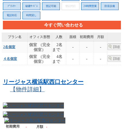
ﾌﾟﾘﾝﾀｰ
秘書ｻｰﾋﾞｽ
登記可能
登記代行
24時間営業
防音設備
電話対応
時間貸し
今すぐ問い合わせる
プラン名
オフィス形態
人数
面積
初期費用
月額
個室 （完全
2名
2名個室
-
-
-
個室）
まで
個室 （完全
4名
４名個室
-
-
-
個室）
まで
リージャス横浜駅西口センター
【物件詳細】
初期費用
-
月額
-