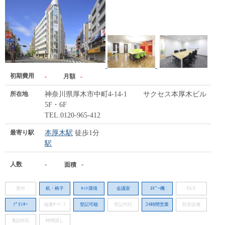
初期費用
-
月額
-
所在地
神奈川県厚木市中町4-14-1 サクセス本厚木ビル
5F・6F
TEL.0120-965-412
最寄り駅
本厚木駅
徒歩1分
駅
人数
-
-
面積
受付
机・椅子
ﾈｯﾄ環境
会議室
ｺﾋﾟｰ機
FAX
ﾌﾟﾘﾝﾀｰ
秘書ｻｰﾋﾞｽ
登記可能
登記代行
24時間営業
防音設備
電話対応
時間貸し