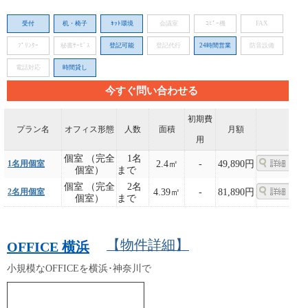
受付
机・椅子
ﾈｯﾄ環境
会議室
ｺﾋﾟｰ機
FAX
ﾌﾟﾘﾝﾀｰ
秘書ｻｰﾋﾞｽ
登記可能
登記代行
24時間営業
防音設備
電話対応
時間貸し
今すぐ問い合わせる
初期費
プラン名
オフィス形態
人数
面積
月額
用
個室 （完全
1名
1名用個室
2.4㎡
-
49,890円
個室）
まで
個室 （完全
2名
2名用個室
4.39㎡
-
81,890円
個室）
まで
【物件詳細】
OFFICE 横浜
小規模なOFFICEを横浜･神奈川で