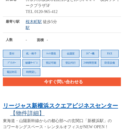
ークプラザ5F
TEL.0120-965-412
最寄り駅
桜木町駅
徒歩5分
駅
人数
-
-
面積
受付
机・椅子
ﾈｯﾄ環境
会議室
ｺﾋﾟｰ機
FAX
ﾌﾟﾘﾝﾀｰ
秘書ｻｰﾋﾞｽ
登記可能
登記代行
24時間営業
防音設備
電話対応
時間貸し
今すぐ問い合わせる
リージャス新横浜スクエアビジネスセンター
【物件詳細】
東海道・山陽新幹線からの都心部への玄関口「新横浜駅」の
コワーキングスペース・レンタルオフィスがNEW OPEN！