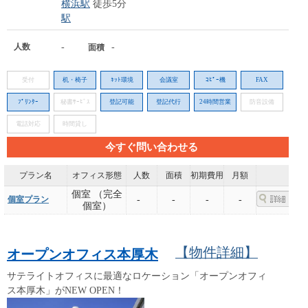
横浜駅
徒歩5分
駅
人数
-
-
面積
受付
机・椅子
ﾈｯﾄ環境
会議室
ｺﾋﾟｰ機
FAX
ﾌﾟﾘﾝﾀｰ
秘書ｻｰﾋﾞｽ
登記可能
登記代行
24時間営業
防音設備
電話対応
時間貸し
今すぐ問い合わせる
プラン名
オフィス形態
人数
面積
初期費用
月額
個室 （完全
個室プラン
-
-
-
-
個室）
【物件詳細】
オープンオフィス本厚木
サテライトオフィスに最適なロケーション「オープンオフィ
ス本厚木」がNEW OPEN！