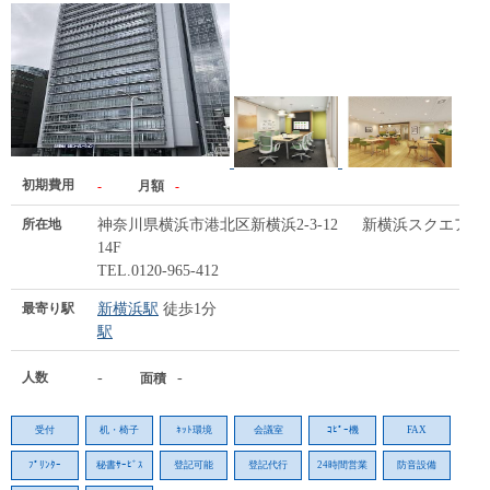
初期費用
-
月額
-
所在地
神奈川県横浜市港北区新横浜2-3-12 新横浜スクエア
14F
TEL.0120-965-412
最寄り駅
新横浜駅
徒歩1分
駅
人数
-
-
面積
受付
机・椅子
ﾈｯﾄ環境
会議室
ｺﾋﾟｰ機
FAX
ﾌﾟﾘﾝﾀｰ
秘書ｻｰﾋﾞｽ
登記可能
登記代行
24時間営業
防音設備