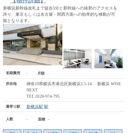
【物件詳細】
新横浜新幹線改札まで徒歩5分と新幹線への抜群のアクセスを
誇り、東京もしくは名古屋・関西方面への効率的な移動が可
能となります。
初期費用
-
月額
-
所在地
神奈川県横浜市港北区新横浜2-5-14 新横浜 WISE
NEXT
TEL.0120-974-795
最寄り駅
新横浜駅
駅
人数
-
-
面積