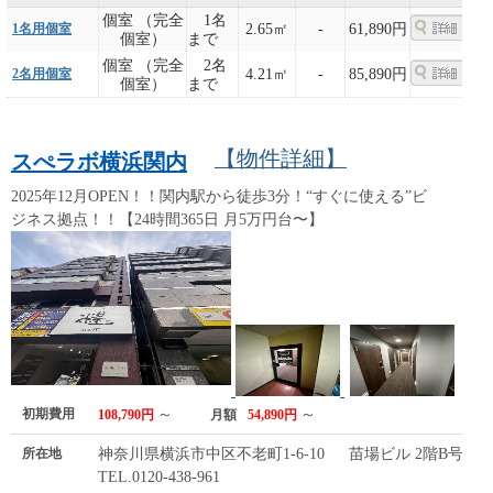
個室 （完全
1名
1名用個室
2.65㎡
-
61,890円
個室）
まで
個室 （完全
2名
2名用個室
4.21㎡
-
85,890円
個室）
まで
【物件詳細】
スぺラボ横浜関内
2025年12月OPEN！！関内駅から徒歩3分！“すぐに使える”ビ
ジネス拠点！！【24時間365日 月5万円台〜】
初期費用
～
～
108,790円
月額
54,890円
所在地
神奈川県横浜市中区不老町1-6-10 苗場ビル 2階B号室
TEL.0120-438-961