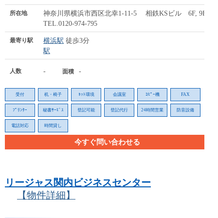
所在地
神奈川県横浜市西区北幸1-11-5 相鉄KSビル 6F, 9F
TEL.0120-974-795
最寄り駅
横浜駅
徒歩3分
駅
人数
-
-
面積
受付
机・椅子
ﾈｯﾄ環境
会議室
ｺﾋﾟｰ機
FAX
ﾌﾟﾘﾝﾀｰ
秘書ｻｰﾋﾞｽ
登記可能
登記代行
24時間営業
防音設備
電話対応
時間貸し
今すぐ問い合わせる
リージャス関内ビジネスセンター
【物件詳細】