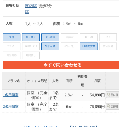
最寄り駅
関内駅
徒歩3分
駅
人数
1人 ～ 2人
2.8㎡ ～ 6㎡
面積
受付
机・椅子
ﾈｯﾄ環境
会議室
ｺﾋﾟｰ機
FAX
ﾌﾟﾘﾝﾀｰ
秘書ｻｰﾋﾞｽ
登記可能
登記代行
24時間営業
防音設備
電話対応
時間貸し
今すぐ問い合わせる
初期費
プラン名
オフィス形態
人数
面積
月額
用
個室 （完全
1名
1名用個室
2.8㎡
-
54,890円
個室）
まで
個室 （完全
2名
2名用個室
6㎡
-
76,890円
個室）
まで