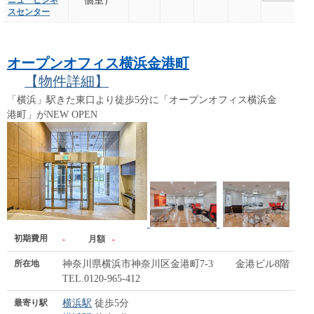
ニュービジネ
個室）
スセンター
オープンオフィス横浜金港町
【物件詳細】
「横浜」駅きた東口より徒歩5分に「オープンオフィス横浜金
港町」がNEW OPEN
初期費用
-
月額
-
所在地
神奈川県横浜市神奈川区金港町7-3 金港ビル8階
TEL.0120-965-412
最寄り駅
横浜駅
徒歩5分