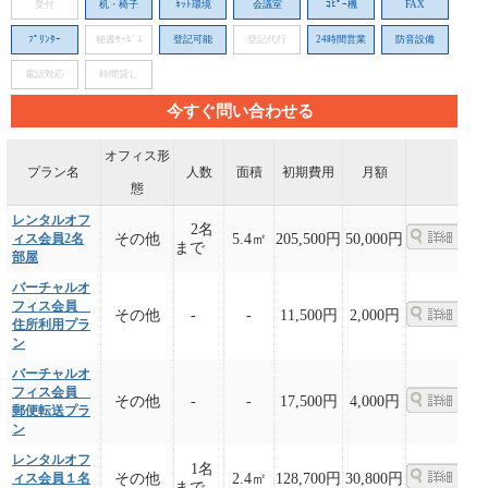
受付
机・椅子
ﾈｯﾄ環境
会議室
ｺﾋﾟｰ機
FAX
ﾌﾟﾘﾝﾀｰ
秘書ｻｰﾋﾞｽ
登記可能
登記代行
24時間営業
防音設備
電話対応
時間貸し
今すぐ問い合わせる
オフィス形
プラン名
人数
面積
初期費用
月額
態
レンタルオフ
2名
ィス会員2名
その他
5.4㎡
205,500円
50,000円
まで
部屋
バーチャルオ
フィス会員
その他
-
-
11,500円
2,000円
住所利用プラ
ン
バーチャルオ
フィス会員
その他
-
-
17,500円
4,000円
郵便転送プラ
ン
レンタルオフ
1名
ィス会員１名
その他
2.4㎡
128,700円
30,800円
まで