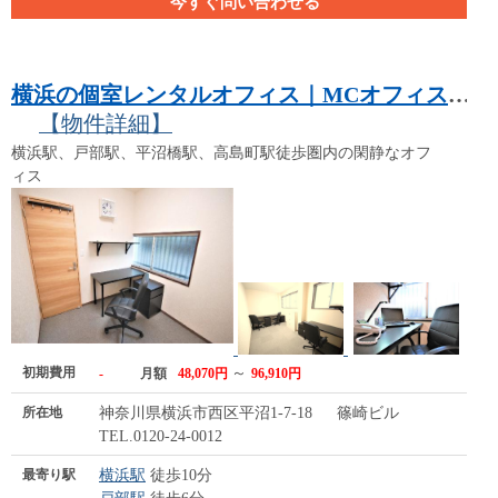
今すぐ問い合わせる
横浜の個室レンタルオフィス｜MCオフィス横浜
【物件詳細】
横浜駅、戸部駅、平沼橋駅、高島町駅徒歩圏内の閑静なオフ
ィス
初期費用
～
-
月額
48,070円
96,910円
所在地
神奈川県横浜市西区平沼1-7-18 篠崎ビル
TEL.0120-24-0012
最寄り駅
横浜駅
徒歩10分