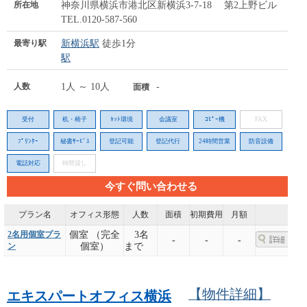
所在地
神奈川県横浜市港北区新横浜3-7-18 第2上野ビル
TEL.0120-587-560
最寄り駅
新横浜駅
徒歩1分
駅
人数
1人 ～ 10人
-
面積
受付
机・椅子
ﾈｯﾄ環境
会議室
ｺﾋﾟｰ機
FAX
ﾌﾟﾘﾝﾀｰ
秘書ｻｰﾋﾞｽ
登記可能
登記代行
24時間営業
防音設備
電話対応
時間貸し
今すぐ問い合わせる
プラン名
オフィス形態
人数
面積
初期費用
月額
2名用個室プラ
個室 （完全
3名
-
-
-
ン
個室）
まで
【物件詳細】
エキスパートオフィス横浜