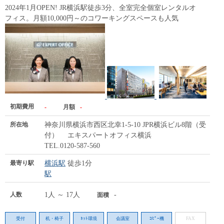
2024年1月OPEN! JR横浜駅徒歩3分、全室完全個室レンタルオ
フィス。月額10,000円～のコワーキングスペースも人気
初期費用
-
月額
-
所在地
神奈川県横浜市西区北幸1-5-10 JPR横浜ビル8階（受
付） エキスパートオフィス横浜
TEL.0120-587-560
最寄り駅
横浜駅
徒歩1分
駅
人数
1人 ～ 17人
-
面積
受付
机・椅子
ﾈｯﾄ環境
会議室
ｺﾋﾟｰ機
FAX