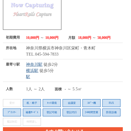
初期費用
～
～
10,000円
10,000円
月額
18,000円
58,000円
所在地
神奈川県横浜市神奈川区栄町・青木町
TEL.045-594-7833
最寄り駅
神奈川駅
徒歩2分
横浜駅
徒歩5分
駅
人数
1人 ～ 2人
- ～ 5.5㎡
面積
受付
机・椅子
ﾈｯﾄ環境
会議室
ｺﾋﾟｰ機
FAX
ﾌﾟﾘﾝﾀｰ
秘書ｻｰﾋﾞｽ
登記可能
登記代行
24時間営業
防音設備
電話対応
時間貸し