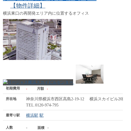
【物件詳細】
横浜東口の再開発エリア内に位置するオフィス
初期費用
-
月額
-
所在地
神奈川県横浜市西区高島2-19-12 横浜スカイビル20階
TEL.0120-974-795
最寄り駅
横浜駅
駅
人数
-
-
面積