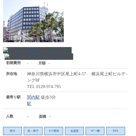
初期費用
-
月額
-
所在地
神奈川県横浜市中区尾上町4-57 横浜尾上町ビルディ
ング8F
TEL.0120-974-795
最寄り駅
関内駅
徒歩3分
駅
人数
-
-
面積
受付
机・椅子
ﾈｯﾄ環境
会議室
ｺﾋﾟｰ機
FAX