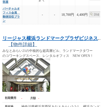
部屋
バーチャルオ
フィス会員
-
-
18,700円
4,400円
郵便回収プラ
ン
リージャス横浜ランドマークプラザビジネスセンター
【物件詳細】
みなとみらい21の中核的な超高層ビル、ランドマークタワー
のコワーキングスペース、レンタルオフィス NEW OPEN！
初期費用
-
月額
-
所在地
神奈川県横浜市西区みなとみらい2-2-1 横浜ランドマ