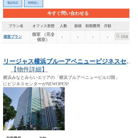
電話対応
時間貸し
今すぐ問い合わせる
プラン名
オフィス形態
人数
面積
初期費用
月額
個室 （完全
個室プラン
-
-
-
-
個室）
リージャス横浜ブルーアベニュービジネスセンター
【物件詳細】
横浜みなとみらいエリアの「横浜ブルアベニュービル12階」
にビジネスセンターがNEWOPEN!