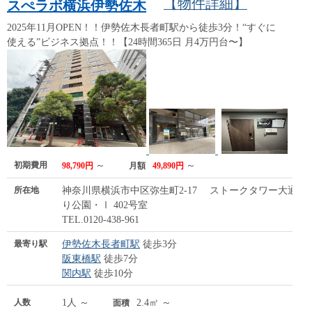
【物件詳細】
スぺラボ横浜伊勢佐木
2025年11月OPEN！！伊勢佐木長者町駅から徒歩3分！“すぐに
使える”ビジネス拠点！！【24時間365日 月4万円台〜】
初期費用
～
～
98,790円
月額
49,890円
所在地
神奈川県横浜市中区弥生町2-17 ストークタワー大通
り公園・Ⅰ 402号室
TEL.0120-438-961
最寄り駅
伊勢佐木長者町駅
徒歩3分
阪東橋駅
徒歩7分
関内駅
徒歩10分
人数
1人 ～
2.4㎡ ～
面積