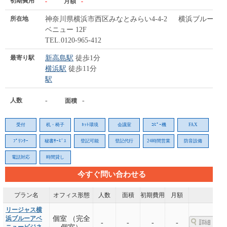
初期費用
-
月額
-
所在地
神奈川県横浜市西区みなとみらい4-4-2 横浜ブルーア
ベニュー 12F
TEL.0120-965-412
最寄り駅
新高島駅
徒歩1分
横浜駅
徒歩11分
駅
人数
-
-
面積
受付
机・椅子
ﾈｯﾄ環境
会議室
ｺﾋﾟｰ機
FAX
ﾌﾟﾘﾝﾀｰ
秘書ｻｰﾋﾞｽ
登記可能
登記代行
24時間営業
防音設備
電話対応
時間貸し
今すぐ問い合わせる
プラン名
オフィス形態
人数
面積
初期費用
月額
リージャス横
浜ブルーアベ
個室 （完全
-
-
-
-