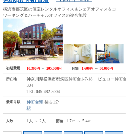
横浜市都筑区の個室レンタルオフィス＆シェアオフィス＆コ
ワーキング＆バーチャルオフィスの複合施設
初期費用
～
～
10,300円
205,500円
月額
1,600円
50,000円
所在地
神奈川県横浜市都筑区仲町台1-7-18 ビュロー仲町台
304
TEL.045-482-3004
最寄り駅
仲町台駅
徒歩1分
駅
人数
1人 ～ 2人
1.7㎡ ～ 5.4㎡
面積