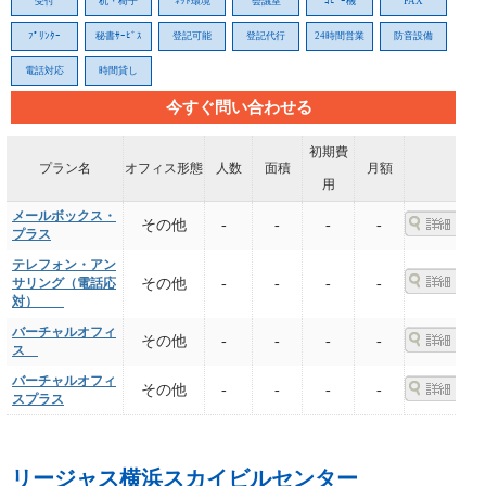
受付
机・椅子
ﾈｯﾄ環境
会議室
ｺﾋﾟｰ機
FAX
ﾌﾟﾘﾝﾀｰ
秘書ｻｰﾋﾞｽ
登記可能
登記代行
24時間営業
防音設備
電話対応
時間貸し
今すぐ問い合わせる
初期費
プラン名
オフィス形態
人数
面積
月額
用
メールボックス・
その他
-
-
-
-
プラス
テレフォン・アン
サリング（電話応
その他
-
-
-
-
対）
バーチャルオフィ
その他
-
-
-
-
ス
バーチャルオフィ
その他
-
-
-
-
スプラス
リージャス横浜スカイビルセンター