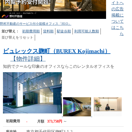
イトへ
の広告
掲載に
ついて
野村不動産のサービス付小規模オフィス「H1O」
はこち
並び替え：
初期費用順
賃料順
駅徒歩順
利用可能人数順
ら
並び替えをリセット
ビュレックス麹町（BUREX Kojimachi）
【物件詳細】
知的でクールな印象のオフィスならこのレンタルオフィスを
初期費用
～
-
月額
373,758円
所在地
東京都千代田区麹町3-5-2