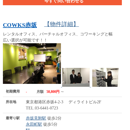
今すぐ問い合わせる
【物件詳細】
COWKS赤坂
レンタルオフィス、バーチャルオフィス、コワーキングと幅
広い選択が可能です！！
初期費用
～
-
月額
58,800円
所在地
東京都港区赤坂4-2-3 ディライトビル2F
TEL.03-6441-0723
最寄り駅
赤坂見附駅
徒歩2分
永田町駅
徒歩5分