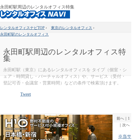
永田町駅周辺のレンタルオフィス特集
レンタルオフィスナビTOP
›
東京のレンタルオフィス
›
永田町駅のレンタルオフィス
永田町駅周辺のレンタルオフィス特
集
永田町駅（東京）にあるレンタルオフィスを タイプ（個室・シ
ェア・時間貸し・バーチャルオフィス）や、サービス（受付・
登記可否・会議室・営業時間）などの条件で検索頂けます。
Tweet
前へ
｜
1
｜
次へ
※当サ