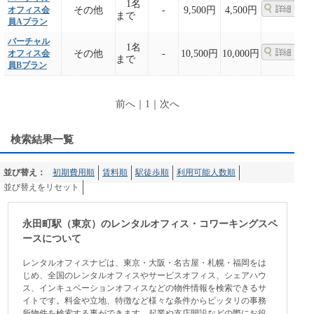
1名
オフィス会
その他
-
9,500円
4,500円
まで
員Aプラン
バーチャル
1名
オフィス会
その他
-
10,500円
10,000円
まで
員Bプラン
前へ
｜
1
｜
次へ
検索結果一覧
並び替え：
初期費用順
賃料順
駅徒歩順
利用可能人数順
並び替えをリセット
永田町駅（東京）のレンタルオフィス・コワーキングスペ
ースについて
レンタルオフィスナビは、東京・大阪・名古屋・札幌・福岡をは
じめ、全国のレンタルオフィスやサービスオフィス、シェアハウ
ス、インキュベーションオフィスなどの物件情報を検索できるサ
イトです。料金や立地、特徴など様々な条件からピッタリの事務
所物件を検索する事ができます。起業や支店開設などの際にお役