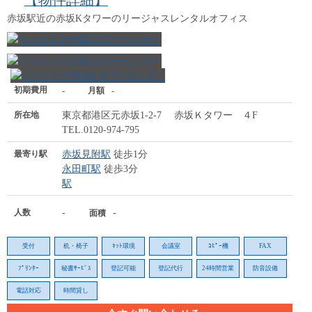
【物件詳細】
赤坂駅近の赤坂Kタワーのリージャスレンタルオフィス
初期費用
-
月額
-
所在地
東京都港区元赤坂1-2-7 赤坂Ｋタワー ４F
TEL.0120-974-795
最寄り駅
赤坂見附駅
徒歩1分
永田町駅
徒歩3分
駅
人数
-
-
面積
受付
机・椅子
ﾈｯﾄ環境
会議室
ｺﾋﾟｰ機
FAX
ﾌﾟﾘﾝﾀｰ
秘書ｻｰﾋﾞｽ
登記可能
登記代行
24時間営業
防音設備
電話対応
時間貸し