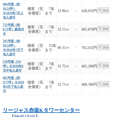
604号室（約
10.24坪）
個室 （完
7名
33.86㎡
-
428,032円
※2026年7月上
全個室）
まで
旬入居可
711号室（約
個室 （完
7名
9.71坪）家具付
32.11㎡
-
405,878円
全個室）
まで
き
501号室（約
18.24坪）
個室 （完
12名
60.31㎡
-
762,432円
※2026年7月下
全個室）
まで
旬入居可
510号室（9.6
個室 （完
7名
坪）※2026年4
31.72㎡
-
401,280円
全個室）
まで
月中旬入居可
602号室（約
9.77坪）※2026
個室 （完
7名
32.71㎡
-
408,386円
年4月下旬入居
全個室）
まで
可
リージャス赤坂Kタワーセンター