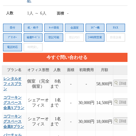
駅
人数
1人 ～ 6人
-
面積
受付
机・椅子
ﾈｯﾄ環境
会議室
ｺﾋﾟｰ機
FAX
ﾌﾟﾘﾝﾀｰ
秘書ｻｰﾋﾞｽ
登記可能
登記代行
24時間営業
防音設備
電話対応
時間貸し
今すぐ問い合わせる
プラン名
オフィス形態
人数
面積
初期費用
月額
レンタルオ
個室 （完全
8名
フィスプラ
-
-
58,800円
個室）
まで
ン
コワーキン
シェアーオ
1名
グスペース
-
30,000円
14,500円
フィス
まで
会員Aプラン
コワーキン
シェアーオ
1名
グスペース
-
30,000円
18,000円
フィス
まで
会員Bプラン
バーチャル