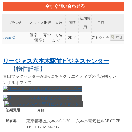
今すぐ問い合わせる
初期費
プラン名
オフィス形態
人数
面積
月額
用
個室 （完全
6名
room-C
20㎡
-
216,000円
個室）
まで
リージャス六本木駅前ビジネスセンター
【物件詳細】
青山ブックセンターが1階にあるクリエイティブの花が咲くレ
ンタルオフィス
初期費用
-
月額
-
所在地
東京都港区六本木6-1-20 六本木電気ビル5F 6F 7F
TEL.0120-974-795