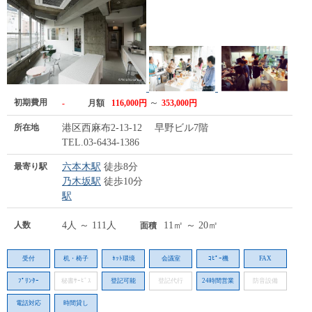
初期費用
～
-
月額
116,000円
353,000円
所在地
港区西麻布2-13-12 早野ビル7階
TEL.03-6434-1386
最寄り駅
六本木駅
徒歩8分
乃木坂駅
徒歩10分
駅
人数
4人 ～ 111人
11㎡ ～ 20㎡
面積
受付
机・椅子
ﾈｯﾄ環境
会議室
ｺﾋﾟｰ機
FAX
ﾌﾟﾘﾝﾀｰ
秘書ｻｰﾋﾞｽ
登記可能
登記代行
24時間営業
防音設備
電話対応
時間貸し