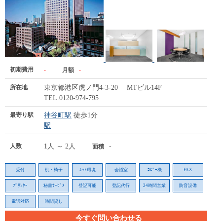
初期費用
-
月額
-
所在地
東京都港区虎ノ門4-3-20 MTビル14F
TEL.0120-974-795
最寄り駅
神谷町駅
徒歩1分
駅
人数
1人 ～ 2人
-
面積
受付
机・椅子
ﾈｯﾄ環境
会議室
ｺﾋﾟｰ機
FAX
ﾌﾟﾘﾝﾀｰ
秘書ｻｰﾋﾞｽ
登記可能
登記代行
24時間営業
防音設備
電話対応
時間貸し
今すぐ問い合わせる