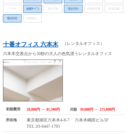
ﾌﾟﾘﾝﾀｰ
秘書ｻｰﾋﾞｽ
登記可能
登記代行
24時間営業
防音設備
電話対応
時間貸し
十番オフィス 六本木
（レンタルオフィス）
六本木交差点から30秒の大人の色気漂うレンタルオフィス
初期費用
～
～
20,000円
81,500円
月額
39,000円
275,000円
所在地
東京都港区六本木4-8-7 六本木嶋田ビル5F
TEL.03-6447-1793