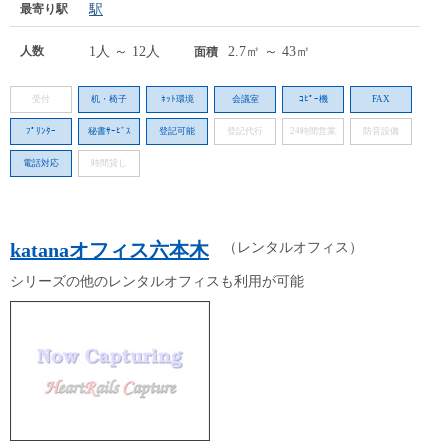
最寄り駅
駅
人数
1人 ～ 12人
2.7㎡ ～ 43㎡
面積
受付
机・椅子
ﾈｯﾄ環境
会議室
ｺﾋﾟｰ機
FAX
ﾌﾟﾘﾝﾀｰ
秘書ｻｰﾋﾞｽ
登記可能
登記代行
24時間営業
防音設備
電話対応
時間貸し
katanaオフィス六本木
（レンタルオフィス）
シリーズの他のレンタルオフィスも利用が可能