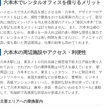
六本木でレンタルオフィスを借りるメリット
ハイセンスで大人の気品を感じさせる街・六本木。デザイナーやア
ーチストをはじめ、感性で勝負をかける起業家の方にとって、取引
先に強烈なインパクトを与え得る羨望のアドレス”港区六本木”で法
人登記も出来るメリットは計り知れません。 また、六本木は都心
に位置しながら、表通りを一歩入れば緑の多い閑静な環境も魅力で
す。レンタルオフィスでは長い時間を過ごすだけに、アメニティの
高い落ち着いた周辺環境は、仕事の効率も高めてくれます。
六本木の周辺施設やアクセス・利便性
六本木駅には、東京メトロ日比谷線と都営地下鉄大江戸線が乗り入
れており、それぞれ一日の乗降客数は10万人を越えています。 駅
周辺には、六本木ヒルズ、東京ミッドタウン、テレビ朝日本社、サ
ントリーホール、各国大使館などが多数あり、繁華街、ビジネス
街、高級マンション街といった、多面的な顔を併せ持っています。
そして六本木地区は、麻布・赤坂・青山のいわゆるスリーAと連動
して、先端的で高感度な街並みが形成されています。
主要エリアへの乗換案内