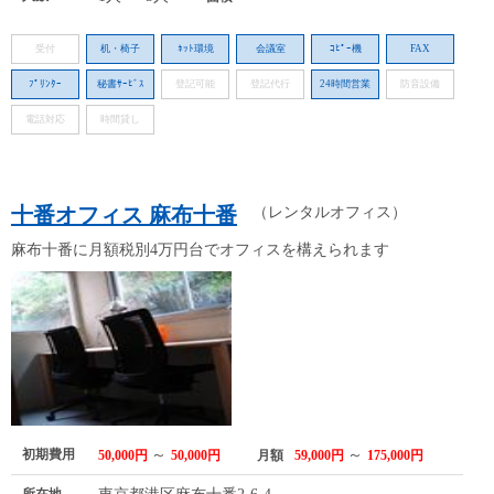
受付
机・椅子
ﾈｯﾄ環境
会議室
ｺﾋﾟｰ機
FAX
ﾌﾟﾘﾝﾀｰ
秘書ｻｰﾋﾞｽ
登記可能
登記代行
24時間営業
防音設備
電話対応
時間貸し
十番オフィス 麻布十番
（レンタルオフィス）
麻布十番に月額税別4万円台でオフィスを構えられます
初期費用
～
～
50,000円
50,000円
月額
59,000円
175,000円
所在地