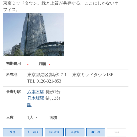
東京ミッドタウン。緑と上質が共存する、ここにしかないオ
フィス。
初期費用
-
月額
-
所在地
東京都港区赤坂9-7-1 東京ミッドタウン18F
TEL.0120-321-853
最寄り駅
六本木駅
徒歩1分
乃木坂駅
徒歩3分
駅
人数
1人 ～
-
面積
受付
机・椅子
ﾈｯﾄ環境
会議室
ｺﾋﾟｰ機
FAX