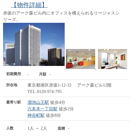
【物件詳細】
赤坂のアーク森ビル内にオフィスを構えられるリージャスシ
リーズ。
初期費用
-
月額
-
所在地
東京都港区赤坂1-12-32 アーク森ビル12階
TEL.0120-974-795
最寄り駅
溜池山王駅
徒歩4分
六本木一丁目駅
徒歩2分
神谷町駅
徒歩8分
人数
1人 ～ 2人
-
面積