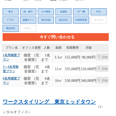
受付
机・椅子
ﾈｯﾄ環境
会議室
ｺﾋﾟｰ機
FAX
ﾌﾟﾘﾝﾀｰ
秘書ｻｰﾋﾞｽ
登記可能
登記代行
24時間営業
防音設備
電話対応
時間貸し
今すぐ問い合わせる
プラン名
オフィス形態
人数
面積
初期費用
月額
1名用個室プ
個室 （完
1名
3.3㎡
155,000円
90,000円
ラン
全個室）
まで
3～4名用個
個室 （完
4名
11㎡
335,000円
210,000円
室プラン
全個室）
まで
6名用個室プ
個室 （完
6名
16㎡
530,000円
340,000円
ラン
全個室）
まで
ワークスタイリング 東京ミッドタウン
（レ
ンタルオフィス）