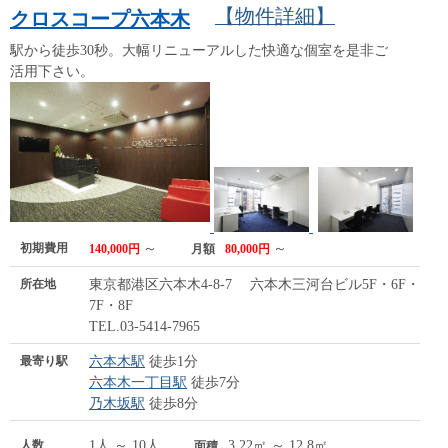
【物件詳細】
クロスコープ六本木
駅から徒歩30秒。大幅リニューアルした快適な個室を是非ご
活用下さい。
初期費用
～
～
140,000円
月額
80,000円
所在地
東京都港区六本木4-8-7 六本木三河台ビル5F・6F・
7F・8F
TEL.03-5414-7965
最寄り駅
六本木駅
徒歩1分
六本木一丁目駅
徒歩7分
乃木坂駅
徒歩8分
人数
1人 ～ 10人
3.22㎡ ～ 12.8㎡
面積