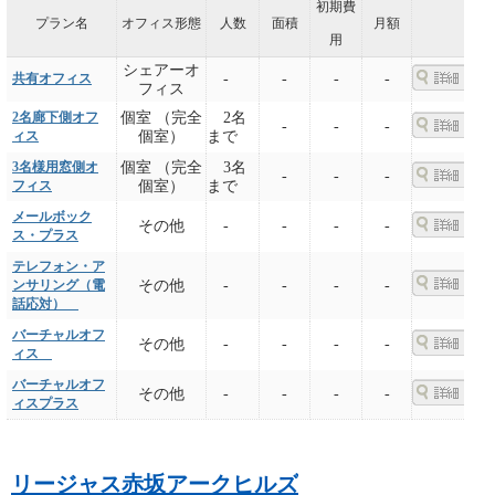
初期費
プラン名
オフィス形態
人数
面積
月額
用
シェアーオ
共有オフィス
-
-
-
-
フィス
2名廊下側オフ
個室 （完全
2名
-
-
-
ィス
個室）
まで
3名様用窓側オ
個室 （完全
3名
-
-
-
フィス
個室）
まで
メールボック
その他
-
-
-
-
ス・プラス
テレフォン・ア
ンサリング（電
その他
-
-
-
-
話応対）
バーチャルオフ
その他
-
-
-
-
ィス
バーチャルオフ
その他
-
-
-
-
ィスプラス
リージャス赤坂アークヒルズ