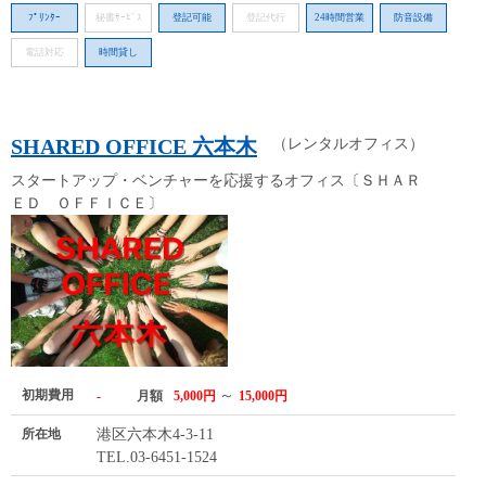
ﾌﾟﾘﾝﾀｰ
秘書ｻｰﾋﾞｽ
登記可能
登記代行
24時間営業
防音設備
電話対応
時間貸し
SHARED OFFICE 六本木
（レンタルオフィス）
スタートアップ・ベンチャーを応援するオフィス〔ＳＨＡＲ
ＥＤ ＯＦＦＩＣＥ〕
初期費用
～
-
月額
5,000円
15,000円
所在地
港区六本木4-3-11
TEL.03-6451-1524