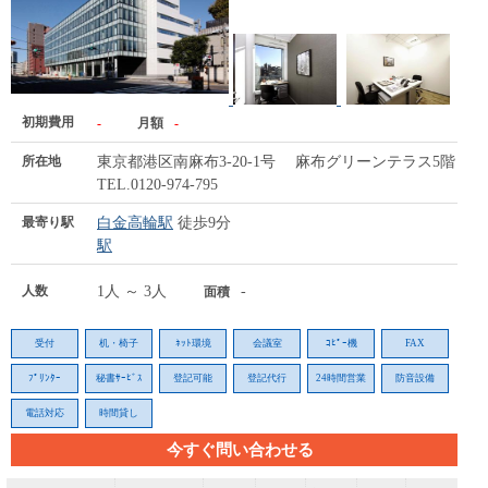
初期費用
-
月額
-
所在地
東京都港区南麻布3-20-1号 麻布グリーンテラス5階
TEL.0120-974-795
最寄り駅
白金高輪駅
徒歩9分
駅
人数
1人 ～ 3人
-
面積
受付
机・椅子
ﾈｯﾄ環境
会議室
ｺﾋﾟｰ機
FAX
ﾌﾟﾘﾝﾀｰ
秘書ｻｰﾋﾞｽ
登記可能
登記代行
24時間営業
防音設備
電話対応
時間貸し
今すぐ問い合わせる