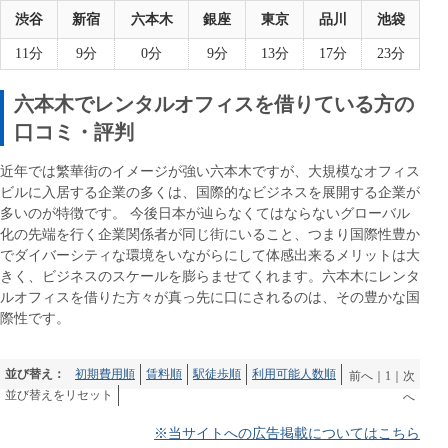
渋谷
新宿
六本木
銀座
東京
品川
池袋
11分
9分
0分
9分
13分
17分
23分
六本木でレンタルオフィスを借りている方の
口コミ・評判
近年では繁華街のイメージが強い六本木ですが、大規模なオフィス
ビルに入居する企業の多くは、国際的なビジネスを展開する企業が
多いのが特徴です。 今後日本が辿らなくてはならないグローバル
化の先端を行く企業関係者が同じ街にいること、つまり国際性豊か
でダイバーシティな環境をいながらにして体感出来るメリットは大
きく、ビジネスのスケールを膨らませてくれます。六本木にレンタ
ルオフィスを借りた方々が真っ先に口にされるのは、その豊かな国
際性です。
並び替え：
初期費用順
賃料順
駅徒歩順
利用可能人数順
前へ
｜
1
｜
次
並び替えをリセット
へ
※当サイトへの広告掲載についてはこちら