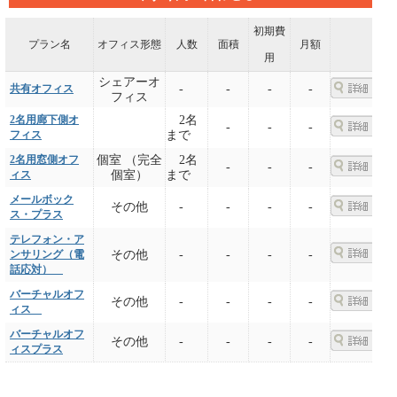
初期費
プラン名
オフィス形態
人数
面積
月額
用
シェアーオ
共有オフィス
-
-
-
-
フィス
2名用廊下側オ
2名
-
-
-
フィス
まで
2名用窓側オフ
個室 （完全
2名
-
-
-
ィス
個室）
まで
メールボック
その他
-
-
-
-
ス・プラス
テレフォン・ア
ンサリング（電
その他
-
-
-
-
話応対）
バーチャルオフ
その他
-
-
-
-
ィス
バーチャルオフ
その他
-
-
-
-
ィスプラス