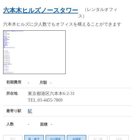
六本木ヒルズノースタワー
（レンタルオフィ
ス）
六本木ヒルズに少人数でもオフィスを構えることができます
初期費用
-
月額
-
所在地
東京都港区六本木6-2-31
TEL.03-4455-7869
最寄り駅
駅
人数
-
-
面積
受付
机・椅子
ﾈｯﾄ環境
会議室
ｺﾋﾟｰ機
FAX