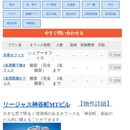
受付
机・椅子
ﾈｯﾄ環境
会議室
ｺﾋﾟｰ機
FAX
ﾌﾟﾘﾝﾀｰ
秘書ｻｰﾋﾞｽ
登記可能
登記代行
24時間営業
防音設備
電話対応
時間貸し
今すぐ問い合わせる
プラン名
オフィス形態
人数
面積
初期費用
月額
シェアーオフ
共有オフィス
-
-
-
-
ィス
2名用廊下側オ
個室 （完全
2名
-
-
-
フィス
個室）
まで
2名用窓側オフ
個室 （完全
2名
-
-
-
ィス
個室）
まで
【物件詳細】
リージャス神谷町MTビル
大きな窓で明るく清潔感のあるオフィスを「神谷町」直結の
ビル内に構えることができます。