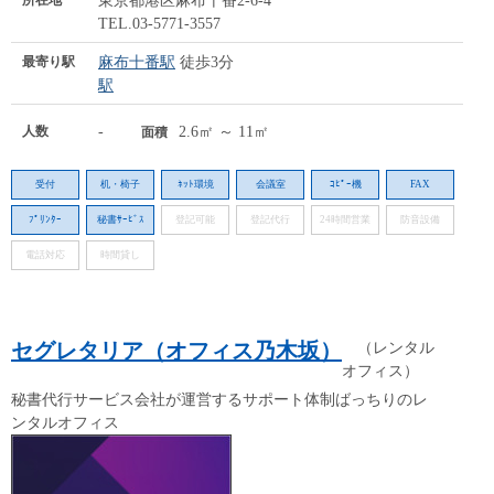
東京都港区麻布十番2-6-4
TEL.03-5771-3557
最寄り駅
麻布十番駅
徒歩3分
駅
人数
-
2.6㎡ ～ 11㎡
面積
受付
机・椅子
ﾈｯﾄ環境
会議室
ｺﾋﾟｰ機
FAX
ﾌﾟﾘﾝﾀｰ
秘書ｻｰﾋﾞｽ
登記可能
登記代行
24時間営業
防音設備
電話対応
時間貸し
セグレタリア（オフィス乃木坂）
（レンタル
オフィス）
秘書代行サービス会社が運営するサポート体制ばっちりのレ
ンタルオフィス