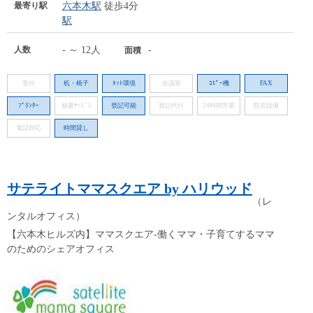
最寄り駅
六本木駅
徒歩4分
駅
人数
- ～ 12人
-
面積
受付
机・椅子
ﾈｯﾄ環境
会議室
ｺﾋﾟｰ機
FAX
ﾌﾟﾘﾝﾀｰ
秘書ｻｰﾋﾞｽ
登記可能
登記代行
24時間営業
防音設備
電話対応
時間貸し
サテライトママスクエア by ハリウッド
（レ
ンタルオフィス）
【六本木ヒルズ内】ママスクエア-働くママ・子育てするママ
のためのシェアオフィス