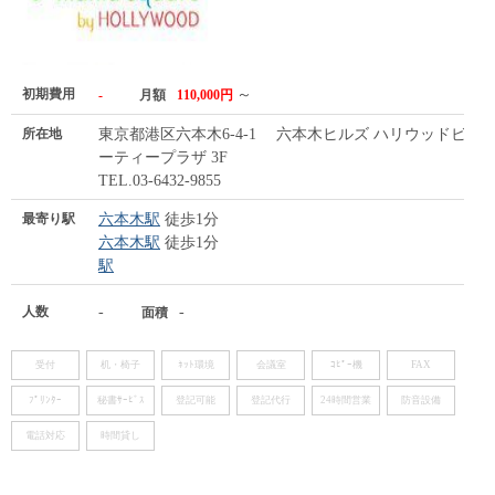
初期費用
～
-
月額
110,000円
所在地
東京都港区六本木6-4-1 六本木ヒルズ ハリウッドビュ
ーティープラザ 3F
TEL.03-6432-9855
最寄り駅
六本木駅
徒歩1分
六本木駅
徒歩1分
駅
人数
-
-
面積
受付
机・椅子
ﾈｯﾄ環境
会議室
ｺﾋﾟｰ機
FAX
ﾌﾟﾘﾝﾀｰ
秘書ｻｰﾋﾞｽ
登記可能
登記代行
24時間営業
防音設備
電話対応
時間貸し