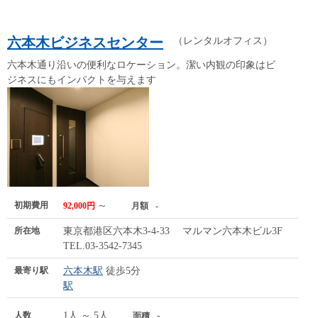
六本木ビジネスセンター
（レンタルオフィス）
六本木通り沿いの便利なロケーション。潔い内観の印象はビ
ジネスにもインパクトを与えます
初期費用
～
92,000円
月額
-
所在地
東京都港区六本木3-4-33 マルマン六本木ビル3F
TEL.03-3542-7345
最寄り駅
六本木駅
徒歩5分
駅
人数
1人 ～ 5人
-
面積