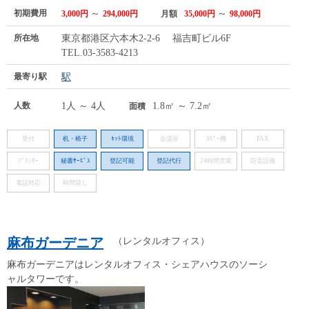
初期費用
～
～
3,000円
294,000円
月額
35,000円
98,000円
所在地
東京都港区六本木2-2-6 福吉町ビル6F
TEL.03-3583-4213
最寄り駅
駅
人数
1人 ～ 4人
1.8㎡ ～ 7.2㎡
面積
受付
机・椅子
ﾈｯﾄ環境
会議室
ｺﾋﾟｰ機
FAX
ﾌﾟﾘﾝﾀｰ
秘書ｻｰﾋﾞｽ
登記可能
登記代行
24時間営業
防音設備
電話対応
時間貸し
麻布ガーデニア
（レンタルオフィス）
麻布ガーデニアはレンタルオフィス・シェアハウスのソーシ
ャルタワーです。