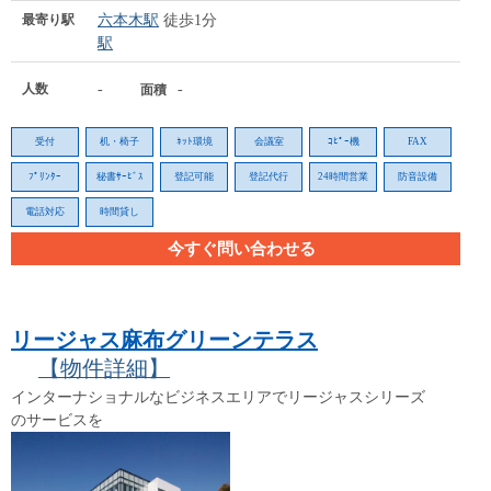
最寄り駅
六本木駅
徒歩1分
駅
人数
-
-
面積
受付
机・椅子
ﾈｯﾄ環境
会議室
ｺﾋﾟｰ機
FAX
ﾌﾟﾘﾝﾀｰ
秘書ｻｰﾋﾞｽ
登記可能
登記代行
24時間営業
防音設備
電話対応
時間貸し
今すぐ問い合わせる
リージャス麻布グリーンテラス
【物件詳細】
インターナショナルなビジネスエリアでリージャスシリーズ
のサービスを