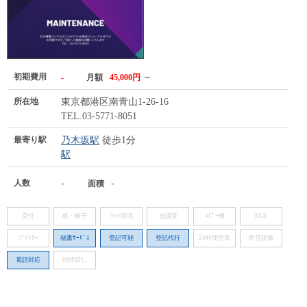
初期費用
～
-
月額
45,000円
所在地
東京都港区南青山1-26-16
TEL.03-5771-8051
最寄り駅
乃木坂駅
徒歩1分
駅
人数
-
-
面積
受付
机・椅子
ﾈｯﾄ環境
会議室
ｺﾋﾟｰ機
FAX
ﾌﾟﾘﾝﾀｰ
秘書ｻｰﾋﾞｽ
登記可能
登記代行
24時間営業
防音設備
電話対応
時間貸し