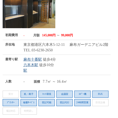
初期費用
～
-
月額
145,000円
99,000円
所在地
東京都港区六本木5-12-11 麻布ガーデニアビル2階
TEL.03-6230-2650
最寄り駅
麻布十番駅
徒歩4分
六本木駅
徒歩10分
駅
人数
-
7.7㎡ ～ 16.4㎡
面積
受付
机・椅子
ﾈｯﾄ環境
会議室
ｺﾋﾟｰ機
FAX
ﾌﾟﾘﾝﾀｰ
秘書ｻｰﾋﾞｽ
登記可能
登記代行
24時間営業
防音設備
電話対応
時間貸し