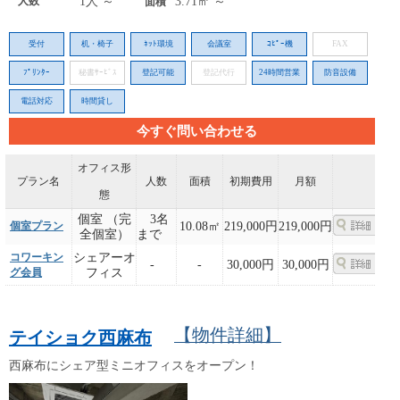
人数
1人 ～
3.71㎡ ～
面積
受付
机・椅子
ﾈｯﾄ環境
会議室
ｺﾋﾟｰ機
FAX
ﾌﾟﾘﾝﾀｰ
秘書ｻｰﾋﾞｽ
登記可能
登記代行
24時間営業
防音設備
電話対応
時間貸し
今すぐ問い合わせる
オフィス形
プラン名
人数
面積
初期費用
月額
態
個室 （完
3名
個室プラン
10.08㎡
219,000円
219,000円
全個室）
まで
コワーキン
シェアーオ
-
-
30,000円
30,000円
グ会員
フィス
【物件詳細】
テイショク西麻布
西麻布にシェア型ミニオフィスをオープン！