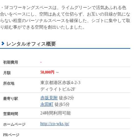
・5Fコワーキングスペースは、ライムグリーンで活気あふれる色
合いをベースにし、空間はあえて仕切らず、お互いの目線が気にな
らない程度のパーソナルスペースを確保した、シゴトに集中して取
り組む事ができる空間を創出いたしました。
レンタルオフィス概要
-
初期費用
～
58,800円
月額
東京都港区赤坂4-2-3
所在地
ディライトビル2F
赤坂見附
徒歩2分
最寄り駅
永田町
徒歩5分
24時間利用可能
営業時間
http://co-wks.jp/
ホームページ
PRページ