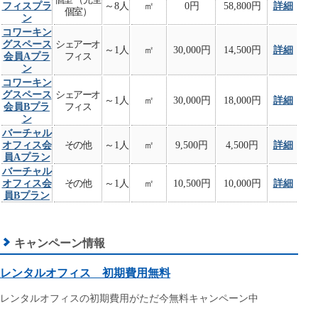
フィスプラ
～8人
㎡
0円
58,800円
詳細
個室）
ン
コワーキン
グスペース
シェアーオ
～1人
㎡
30,000円
14,500円
詳細
会員Aプラ
フィス
ン
コワーキン
グスペース
シェアーオ
～1人
㎡
30,000円
18,000円
詳細
会員Bプラ
フィス
ン
バーチャル
オフィス会
その他
～1人
㎡
9,500円
4,500円
詳細
員Aプラン
バーチャル
オフィス会
その他
～1人
㎡
10,500円
10,000円
詳細
員Bプラン
キャンペーン情報
レンタルオフィス 初期費用無料
レンタルオフィスの初期費用がただ今無料キャンペーン中