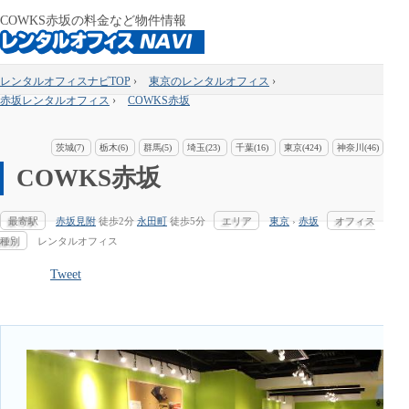
COWKS赤坂の料金など物件情報
レンタルオフィスナビTOP
›
東京のレンタルオフィス
›
赤坂レンタルオフィス
›
COWKS赤坂
茨城(7)
栃木(6)
群馬(5)
埼玉(23)
千葉(16)
東京(424)
神奈川(46)
COWKS赤坂
最寄駅
赤坂見附
徒歩2分
永田町
徒歩5分
エリア
東京
›
赤坂
オフィス
種別
レンタルオフィス
Tweet