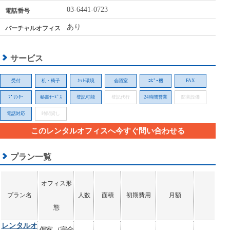
03-6441-0723
電話番号
あり
バーチャルオフィス
サービス
受付
机・椅子
ﾈｯﾄ環境
会議室
ｺﾋﾟｰ機
FAX
ﾌﾟﾘﾝﾀｰ
秘書ｻｰﾋﾞｽ
登記可能
登記代行
24時間営業
防音設備
電話対応
時間貸し
このレンタルオフィスへ今すぐ問い合わせる
プラン一覧
オフィス形
プラン名
人数
面積
初期費用
月額
態
レンタルオ
個室 （完全