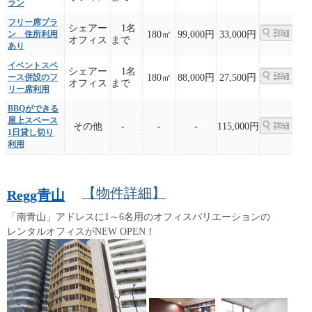
ラン
フリー席プラ
シェアー
1名
ン 住所利用
180㎡
99,000円
33,000円
オフィス
まで
あり
イベントスペ
シェアー
1名
ース併設のフ
180㎡
88,000円
27,500円
オフィス
まで
リー席利用
BBQができる
屋上スペース
その他
-
-
-
115,000円
1日貸し切り
利用
【物件詳細】
Regg青山
「南青山」アドレスに1～6名用のオフィスバリエーションの
レンタルオフィスがNEW OPEN！