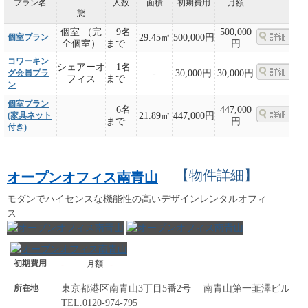
プラン名
人数
面積
初期費用
月額
態
個室 （完
9名
500,000
個室プラン
29.45㎡
500,000円
全個室）
まで
円
コワーキン
シェアーオ
1名
グ会員プラ
-
30,000円
30,000円
フィス
まで
ン
個室プラン
6名
447,000
(家具ネット
21.89㎡
447,000円
まで
円
付き)
【物件詳細】
オープンオフィス南青山
モダンでハイセンスな機能性の高いデザインレンタルオフィ
ス
初期費用
-
月額
-
所在地
東京都港区南青山3丁目5番2号 南青山第一韮澤ビル3F
TEL.0120-974-795