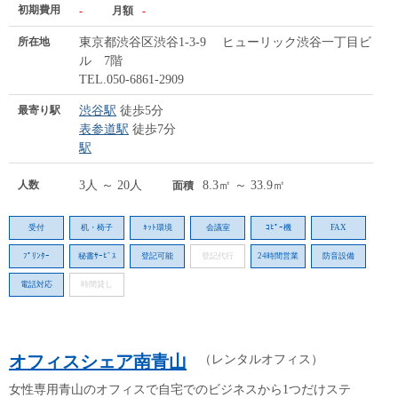
初期費用
-
月額
-
所在地
東京都渋谷区渋谷1-3-9 ヒューリック渋谷一丁目ビ
ル 7階
TEL.050-6861-2909
最寄り駅
渋谷駅
徒歩5分
表参道駅
徒歩7分
駅
人数
3人 ～ 20人
8.3㎡ ～ 33.9㎡
面積
受付
机・椅子
ﾈｯﾄ環境
会議室
ｺﾋﾟｰ機
FAX
ﾌﾟﾘﾝﾀｰ
秘書ｻｰﾋﾞｽ
登記可能
登記代行
24時間営業
防音設備
電話対応
時間貸し
オフィスシェア南青山
（レンタルオフィス）
女性専用青山のオフィスで自宅でのビジネスから1つだけステ