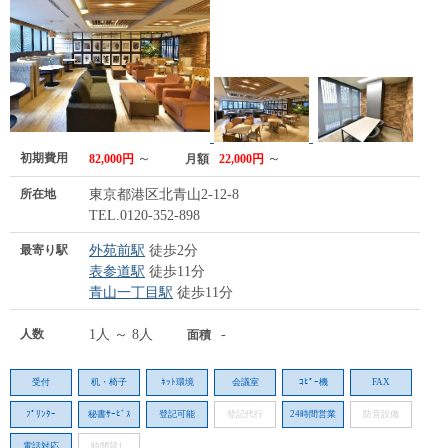
初期費用
～
～
82,000円
月額
22,000円
所在地
東京都港区北青山2-12-8
TEL.0120-352-898
最寄り駅
外苑前駅
徒歩2分
表参道駅
徒歩11分
青山一丁目駅
徒歩11分
人数
1人 ～ 8人
-
面積
受付
机・椅子
ﾈｯﾄ環境
会議室
ｺﾋﾟｰ機
FAX
ﾌﾟﾘﾝﾀｰ
秘書ｻｰﾋﾞｽ
登記可能
登記代行
24時間営業
防音設備
電話対応
時間貸し