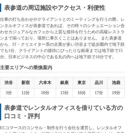
表参道の周辺施設やアクセス・利便性
仕事の打ち合わせやクライアントとのミーティングを行うの際、レ
ンタルオフィスが表参道であれば、その時々のシチュエーション合
わせカジュアルなカフェから上質な接待を行うための高級レストラ
ンまで揃っており、場所に事欠くことはありません。 また表参道
から、IT・クリエイター系の企業が多い渋谷まで徒歩圏内で地下鉄
でも1分、クライアントの接待にぴったりな銀座までは地下鉄で15
分、日本ビジネスの中心である丸の内へは地下鉄で16分です。
主要エリアへの乗換案内
渋谷
新宿
六本木
銀座
東京
品川
池袋
3分
12分
10分
13分
16分
17分
19分
表参道でレンタルオフィスを借りている方の
口コミ・評判
ECコマースのコンサル・制作を行う会社を運営し、レンタルオフ