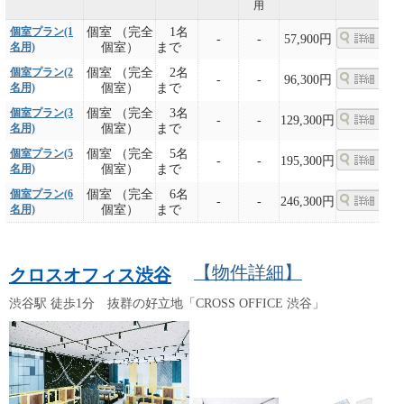
用
個室プラン(1
個室 （完全
1名
-
-
57,900円
名用)
個室）
まで
個室プラン(2
個室 （完全
2名
-
-
96,300円
名用)
個室）
まで
個室プラン(3
個室 （完全
3名
-
-
129,300円
名用)
個室）
まで
個室プラン(5
個室 （完全
5名
-
-
195,300円
名用)
個室）
まで
個室プラン(6
個室 （完全
6名
-
-
246,300円
名用)
個室）
まで
【物件詳細】
クロスオフィス渋谷
渋谷駅 徒歩1分 抜群の好立地「CROSS OFFICE 渋谷」