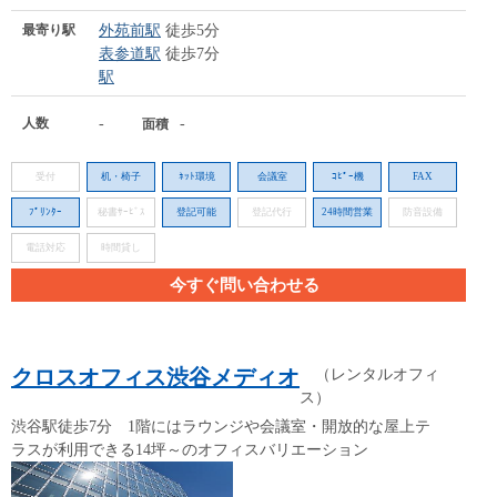
最寄り駅
外苑前駅
徒歩5分
表参道駅
徒歩7分
駅
人数
-
-
面積
受付
机・椅子
ﾈｯﾄ環境
会議室
ｺﾋﾟｰ機
FAX
ﾌﾟﾘﾝﾀｰ
秘書ｻｰﾋﾞｽ
登記可能
登記代行
24時間営業
防音設備
電話対応
時間貸し
今すぐ問い合わせる
クロスオフィス渋谷メディオ
（レンタルオフィ
ス）
渋谷駅徒歩7分 1階にはラウンジや会議室・開放的な屋上テ
ラスが利用できる14坪～のオフィスバリエーション