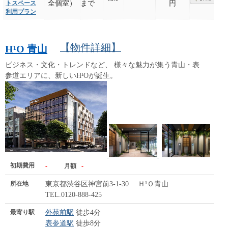
トスペース
全個室）
まで
円
利用プラン
【物件詳細】
H¹O 青山
ビジネス・文化・トレンドなど、 様々な魅力が集う青山・表
参道エリアに、新しいH¹Oが誕生。
初期費用
-
月額
-
所在地
東京都渋谷区神宮前3-1-30 Ｈ¹Ｏ青山
TEL.0120-888-425
最寄り駅
外苑前駅
徒歩4分
表参道駅
徒歩8分