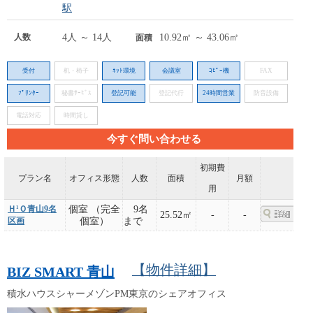
駅
人数
4人 ～ 14人
10.92㎡ ～ 43.06㎡
面積
受付
机・椅子
ﾈｯﾄ環境
会議室
ｺﾋﾟｰ機
FAX
ﾌﾟﾘﾝﾀｰ
秘書ｻｰﾋﾞｽ
登記可能
登記代行
24時間営業
防音設備
電話対応
時間貸し
今すぐ問い合わせる
初期費
プラン名
オフィス形態
人数
面積
月額
用
Ｈ¹Ｏ青山9名
個室 （完全
9名
25.52㎡
-
-
区画
個室）
まで
【物件詳細】
BIZ SMART 青山
積水ハウスシャーメゾンPM東京のシェアオフィス