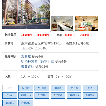
初期費用
～
～
73,480円
500,000円
月額
11,000円
250,000円
所在地
東京都渋谷区神宮前6-19-15 高野第1ビル5階
TEL.03-4510-6460
最寄り駅
渋谷駅
徒歩3分
明治神宮前〈原宿〉駅
徒歩5分
表参道駅
徒歩12分
人数
1人 ～ 110人
5㎡ ～ 50㎡
面積
受付
机・椅子
ﾈｯﾄ環境
会議室
ｺﾋﾟｰ機
FAX
ﾌﾟﾘﾝﾀｰ
秘書ｻｰﾋﾞｽ
登記可能
登記代行
24時間営業
防音設備
電話対応
時間貸し