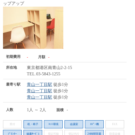
ップアップ
初期費用
-
月額
-
所在地
東京都港区南青山2-2-15
TEL.03-5843-1255
最寄り駅
青山一丁目駅
徒歩1分
青山一丁目駅
徒歩1分
青山一丁目駅
徒歩1分
人数
1人 ～ 2人
-
面積
受付
机・椅子
ﾈｯﾄ環境
会議室
ｺﾋﾟｰ機
FAX
ﾌﾟﾘﾝﾀｰ
秘書ｻｰﾋﾞｽ
登記可能
登記代行
24時間営業
防音設備