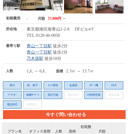
初期費用
～
-
月額
57,900円
所在地
東京都港区南青山2-2-8 DFビル4Ｆ
TEL.0120-46-0058
最寄り駅
青山一丁目駅
徒歩2分
青山一丁目駅
徒歩2分
乃木坂駅
徒歩10分
人数
1人 ～ 6人
2.3㎡ ～ 13.7㎡
面積
受付
机・椅子
ﾈｯﾄ環境
会議室
ｺﾋﾟｰ機
FAX
ﾌﾟﾘﾝﾀｰ
秘書ｻｰﾋﾞｽ
登記可能
登記代行
24時間営業
防音設備
電話対応
時間貸し
今すぐ問い合わせる
初期費
プラン名
オフィス形態
人数
面積
月額