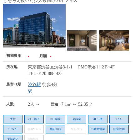
さを考え抜いた少人数向けのオフィス
初期費用
-
月額
-
所在地
東京都渋谷区渋谷3-1-1 PMO渋谷Ⅱ２F~4F
TEL.0120-888-425
最寄り駅
渋谷駅
徒歩4分
駅
人数
2人 ～
7.1㎡ ～ 52.35㎡
面積
受付
机・椅子
ﾈｯﾄ環境
会議室
ｺﾋﾟｰ機
FAX
ﾌﾟﾘﾝﾀｰ
秘書ｻｰﾋﾞｽ
登記可能
登記代行
24時間営業
防音設備
電話対応
時間貸し