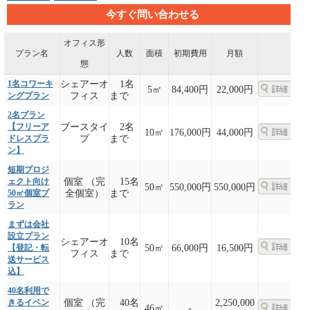
今すぐ問い合わせる
オフィス形
プラン名
人数
面積
初期費用
月額
態
1名コワーキ
シェアーオ
1名
5㎡
84,400円
22,000円
ングプラン
フィス
まで
2名プラン
【フリーア
ブースタイ
2名
10㎡
176,000円
44,000円
ドレスプラ
プ
まで
ン】
短期プロジ
ェクト向け
個室 （完
15名
50㎡
550,000円
550,000円
50㎡個室プ
全個室）
まで
ラン
まずは会社
設立プラン
シェアーオ
10名
【登記・転
50㎡
66,000円
16,500円
フィス
まで
送サービス
込】
40名利用で
きるイベン
個室 （完
40名
2,250,000
46㎡
-