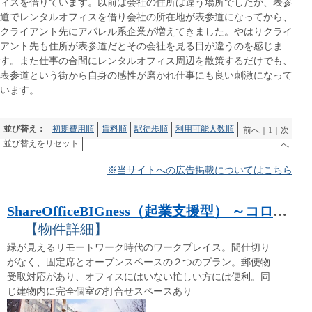
ィスを借りています。以前は会社の住所は違う場所でしたが、表参
道でレンタルオフィスを借り会社の所在地が表参道になってから、
クライアント先にアパレル系企業が増えてきました。やはりクライ
アント先も住所が表参道だとその会社を見る目が違うのを感じま
す。また仕事の合間にレンタルオフィス周辺を散策するだけでも、
表参道という街から自身の感性が磨かれ仕事にも良い刺激になって
います。
並び替え：
初期費用順
賃料順
駅徒歩順
利用可能人数順
前へ
｜
1
｜
次
並び替えをリセット
へ
※当サイトへの広告掲載についてはこちら
ShareOfficeBIGness（起業支援型） ～コロナ時代でも起業が成功できるコワーキング＋個室スペース～デジタルホワイトボード完備
【物件詳細】
緑が見えるリモートワーク時代のワークプレイス。間仕切り
がなく、固定席とオープンスペースの２つのプラン。郵便物
受取対応があり、オフィスにはいない忙しい方には便利。同
じ建物内に完全個室の打合せスペースあり