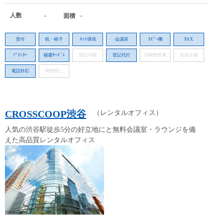
人数
-
-
面積
受付
机・椅子
ﾈｯﾄ環境
会議室
ｺﾋﾟｰ機
FAX
ﾌﾟﾘﾝﾀｰ
秘書ｻｰﾋﾞｽ
登記可能
登記代行
24時間営業
防音設備
電話対応
時間貸し
CROSSCOOP渋谷
（レンタルオフィス）
人気の渋谷駅徒歩5分の好立地にと無料会議室・ラウンジを備
えた高品質レンタルオフィス