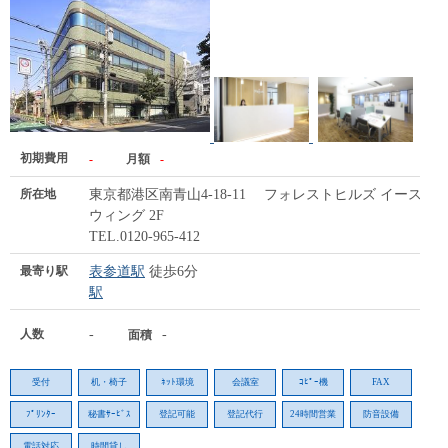
初期費用
-
月額
-
所在地
東京都港区南青山4-18-11 フォレストヒルズ イースト
ウィング 2F
TEL.0120-965-412
最寄り駅
表参道駅
徒歩6分
駅
人数
-
-
面積
受付
机・椅子
ﾈｯﾄ環境
会議室
ｺﾋﾟｰ機
FAX
ﾌﾟﾘﾝﾀｰ
秘書ｻｰﾋﾞｽ
登記可能
登記代行
24時間営業
防音設備
電話対応
時間貸し