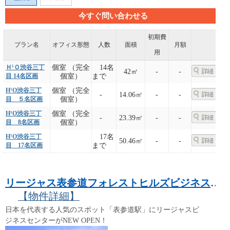
今すぐ問い合わせる
初期費
プラン名
オフィス形態
人数
面積
月額
用
Ｈ¹Ｏ渋谷三丁
個室 （完全
14名
42㎡
-
-
目 14名区画
個室）
まで
H¹O渋谷三丁
個室 （完全
-
14.06㎡
-
-
目 ５名区画
個室）
H¹O渋谷三丁
個室 （完全
-
23.39㎡
-
-
目 8名区画
個室）
H¹O渋谷三丁
17名
50.46㎡
-
-
目 17名区画
まで
リージャス表参道フォレストヒルズビジネスセンター
【物件詳細】
日本を代表する人気のスポット「表参道駅」にリージャスビ
ジネスセンターがNEW OPEN！