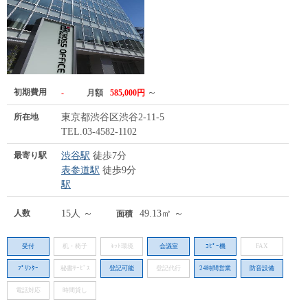
初期費用
～
-
月額
585,000円
所在地
東京都渋谷区渋谷2-11-5
TEL.03-4582-1102
最寄り駅
渋谷駅
徒歩7分
表参道駅
徒歩9分
駅
人数
15人 ～
49.13㎡ ～
面積
受付
机・椅子
ﾈｯﾄ環境
会議室
ｺﾋﾟｰ機
FAX
ﾌﾟﾘﾝﾀｰ
秘書ｻｰﾋﾞｽ
登記可能
登記代行
24時間営業
防音設備
電話対応
時間貸し