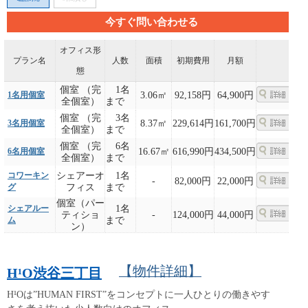
今すぐ問い合わせる
オフィス形
プラン名
人数
面積
初期費用
月額
態
個室 （完
1名
1名用個室
3.06㎡
92,158円
64,900円
全個室）
まで
個室 （完
3名
3名用個室
8.37㎡
229,614円
161,700円
全個室）
まで
個室 （完
6名
6名用個室
16.67㎡
616,990円
434,500円
全個室）
まで
コワーキン
シェアーオ
1名
-
82,000円
22,000円
グ
フィス
まで
個室（パー
シェアルー
1名
ティショ
-
124,000円
44,000円
ム
まで
ン）
【物件詳細】
H¹O渋谷三丁目
H¹Oは”HUMAN FIRST”をコンセプトに一人ひとりの働きやす