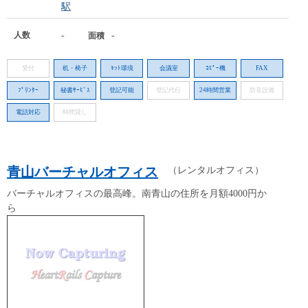
駅
人数
-
-
面積
受付
机・椅子
ﾈｯﾄ環境
会議室
ｺﾋﾟｰ機
FAX
ﾌﾟﾘﾝﾀｰ
秘書ｻｰﾋﾞｽ
登記可能
登記代行
24時間営業
防音設備
電話対応
時間貸し
青山バーチャルオフィス
（レンタルオフィス）
バーチャルオフィスの最高峰。南青山の住所を月額4000円か
ら