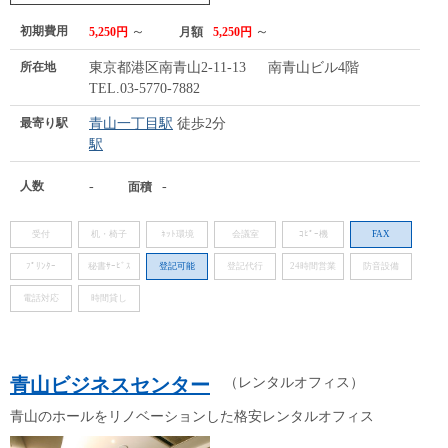
初期費用
～
～
5,250円
月額
5,250円
所在地
東京都港区南青山2-11-13 南青山ビル4階
TEL.03-5770-7882
最寄り駅
青山一丁目駅
徒歩2分
駅
人数
-
-
面積
受付
机・椅子
ﾈｯﾄ環境
会議室
ｺﾋﾟｰ機
FAX
ﾌﾟﾘﾝﾀｰ
秘書ｻｰﾋﾞｽ
登記可能
登記代行
24時間営業
防音設備
電話対応
時間貸し
青山ビジネスセンター
（レンタルオフィス）
青山のホールをリノベーションした格安レンタルオフィス