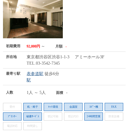
初期費用
～
92,000円
月額
-
所在地
東京都渋谷区渋谷1-1-3 アミーホール3F
TEL.03-3542-7345
最寄り駅
表参道駅
徒歩6分
駅
人数
1人 ～ 5人
-
面積
受付
机・椅子
ﾈｯﾄ環境
会議室
ｺﾋﾟｰ機
FAX
ﾌﾟﾘﾝﾀｰ
秘書ｻｰﾋﾞｽ
登記可能
登記代行
24時間営業
防音設備
電話対応
時間貸し