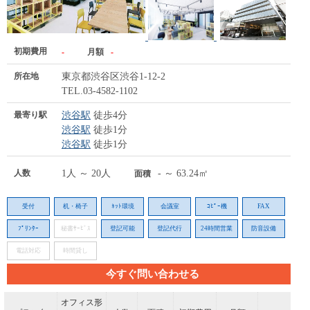
初期費用
-
月額
-
所在地
東京都渋谷区渋谷1-12-2
TEL.03-4582-1102
最寄り駅
渋谷駅
徒歩4分
渋谷駅
徒歩1分
渋谷駅
徒歩1分
人数
1人 ～ 20人
- ～ 63.24㎡
面積
受付
机・椅子
ﾈｯﾄ環境
会議室
ｺﾋﾟｰ機
FAX
ﾌﾟﾘﾝﾀｰ
秘書ｻｰﾋﾞｽ
登記可能
登記代行
24時間営業
防音設備
電話対応
時間貸し
今すぐ問い合わせる
オフィス形