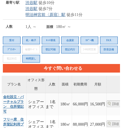
最寄り駅
渋谷駅
徒歩10分
渋谷駅
徒歩7分
明治神宮前〈原宿〉駅
徒歩11分
人数
1人 ～
180㎡ ～
面積
受付
机・椅子
ﾈｯﾄ環境
会議室
ｺﾋﾟｰ機
FAX
ﾌﾟﾘﾝﾀｰ
秘書ｻｰﾋﾞｽ
登記可能
登記代行
24時間営業
防音設備
電話対応
時間貸し
今すぐ問い合わせる
オフィス形
プラン名
人数
面積
初期費用
月額
態
会社設立・バ
ーチャルプラ
シェアー
1名
180㎡
66,000円
16,500円
ン 住所登記
オフィス
まで
可
フリー席 住
シェアー
1名
所登記利用プ
180㎡
88,000円
27,000円
オフィス
まで