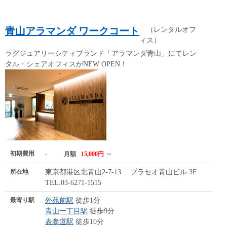
青山アラマンダ ワークコート
（レンタルオフ
ィス）
ラグジュアリーシティブランド「アラマンダ青山」にてレン
タル・シェアオフィスがNEW OPEN！
初期費用
～
-
月額
15,000円
所在地
東京都港区北青山2-7-13 プラセオ青山ビル 3F
TEL.03-6271-1515
最寄り駅
外苑前駅
徒歩1分
青山一丁目駅
徒歩9分
表参道駅
徒歩10分