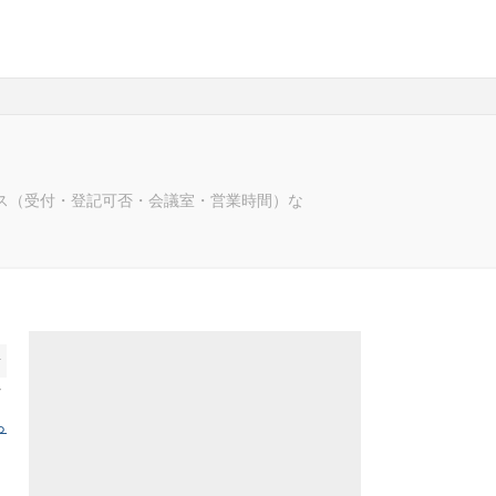
ス（受付・登記可否・会議室・営業時間）な
前
へ
ら