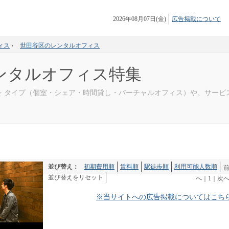
2026年08月07日(金)
広告掲載について
ィス
›
世田谷区のレンタルオフィス
ンタルオフィス特集
を タイプ（個室・シェア・時間貸し・バーチャルオフィス）や、サービ
並び替え：
初期費用順
賃料順
駅徒歩順
利用可能人数順
並び替えをリセット
へ
｜
1
｜
次
※当サイトへの広告掲載についてはこち