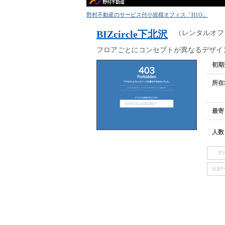
野村不動産のサービス付小規模オフィス「H1O」
BIZcircle下北沢
（レンタルオフ
フロアごとにコンセプトが異なるデザイ
初期
所在
最寄
人数
受
秘書ｻｰ