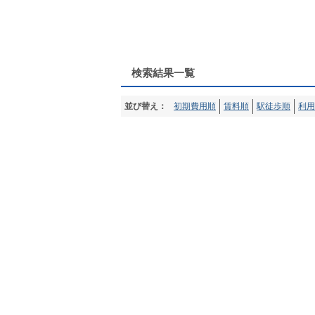
検索結果一覧
並び替え：
初期費用順
賃料順
駅徒歩順
利用