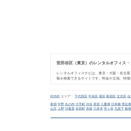
世田谷区（東京）のレンタルオフィス・
レンタルオフィスナビは、東京・大阪・名古屋
報を検索できるサイトです。料金や立地、特徴
HOME
エリア：
千代田区
中央区
港区
新宿区
文京区
台
新宿
中野
丸の内
大手町
渋谷
原宿
八重洲
日本橋
恵比
山王
上野
日暮里
永田町
赤坂
六本木
市ヶ谷
九段下
銀