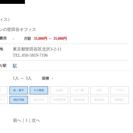
ィス）
ンの世田谷オフィス
費用
～
-
月額
35,000円
35,000円
地
東京都世田谷区北沢3-2-11
TEL.050-5819-7196
り駅
駅
1人 ～ 3人
-
面積
付
机・椅子
ﾈｯﾄ環境
会議室
ｺﾋﾟｰ機
FAX
ﾌﾟﾘﾝﾀｰ
ﾋﾞｽ
登記可能
登記代行
24時間営業
防音設備
電話対応
時間貸し
前へ
｜
1
｜
次へ