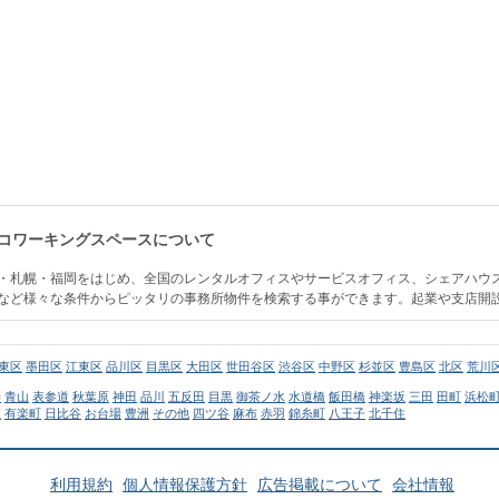
コワーキングスペースについて
・札幌・福岡をはじめ、全国のレンタルオフィスやサービスオフィス、シェアハウ
など様々な条件からピッタリの事務所物件を検索する事ができます。起業や支店開
東区
墨田区
江東区
品川区
目黒区
大田区
世田谷区
渋谷区
中野区
杉並区
豊島区
北区
荒川
寿
青山
表参道
秋葉原
神田
品川
五反田
目黒
御茶ノ水
水道橋
飯田橋
神楽坂
三田
田町
浜松
座
有楽町
日比谷
お台場
豊洲
その他
四ツ谷
麻布
赤羽
錦糸町
八王子
北千住
利用規約
個人情報保護方針
広告掲載について
会社情報