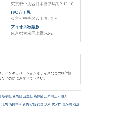
東京都中央区日本橋茅場町2-12-10
H¹O八丁堀
東京都中央区八丁堀2-3-9
アイオス秋葉原
東京都台東区上野3-2-2
ス、インキュベーションオフィスなどの物件情
設などの際にお役立て下さい。
区
板橋区
練馬区
足立区
葛飾区
江戸川区
23区外
町
池袋
高田馬場
新橋
汐留
両国
浅草
虎ノ門
霞が関
溜池