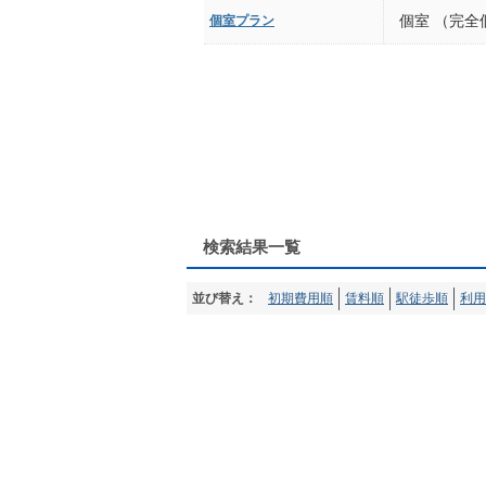
個室プラン
個室 （完全
検索結果一覧
並び替え：
初期費用順
賃料順
駅徒歩順
利用