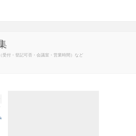
集
（受付・登記可否・会議室・営業時間）など
前
へ
ら