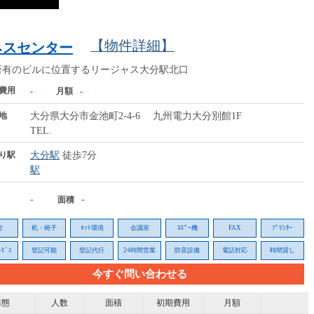
【物件詳細】
ネスセンター
所有のビルに位置するリージャス大分駅北口
費用
-
月額
-
地
大分県大分市金池町2-4-6 九州電力大分別館1F
TEL.
り駅
大分駅
徒歩7分
駅
-
-
面積
付
机・椅子
ﾈｯﾄ環境
会議室
ｺﾋﾟｰ機
FAX
ﾌﾟﾘﾝﾀｰ
ﾋﾞｽ
登記可能
登記代行
24時間営業
防音設備
電話対応
時間貸し
今すぐ問い合わせる
形態
人数
面積
初期費用
月額