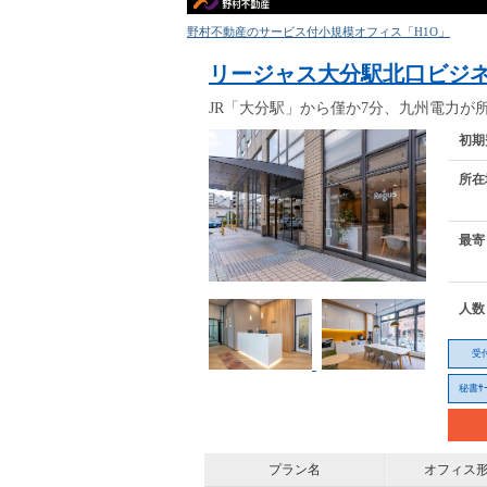
野村不動産のサービス付小規模オフィス「H1O」
リージャス大分駅北口ビジ
JR「大分駅」から僅か7分、九州電力が
初期
所在
最寄
人数
受
秘書ｻｰ
プラン名
オフィス