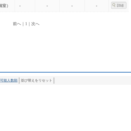
個室）
-
-
-
-
前へ
｜
1
｜
次へ
可能人数順
並び替えをリセット