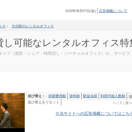
2026年08月07日(金)
広告掲載について
ィス
›
大分駅のレンタルオフィス
貸し可能なレンタルオフィス特
 タイプ（個室・シェア・時間貸し・バーチャルオフィス）や、サービス
並び替え：
初期費用順
賃料順
駅徒歩順
利用可能人数順
並び替えをリセット
へ
｜
1
｜
次
※当サイトへの広告掲載についてはこち