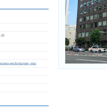
20
jp/area-serch/oita/opo_oita/