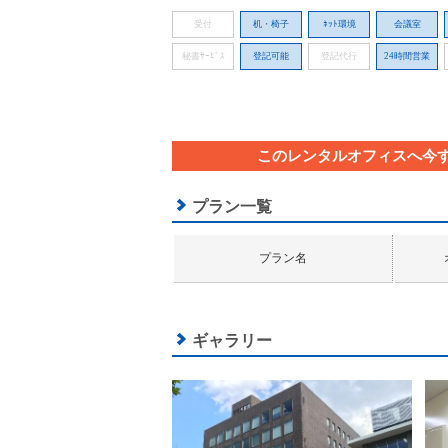
受付
机・椅子
ﾈｯﾄ環境
会議室
秘書ｻｰﾋﾞｽ
登記可能
登記代行
24時間営業
このレンタルオフィスへ今
プラン一覧
プラン名
ギャラリー