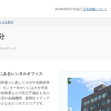
2026年08月07日(金)
広告掲載について
ィスを探す
分
タルオフィス
にあるレンタルオフィス
昭和通りに面した大分中央郵便局
。センター向かいには大分市役
分税務署などの官公庁施設も当エ
本店や金融機関、新聞社メディア
心となるビジネスエリアです。