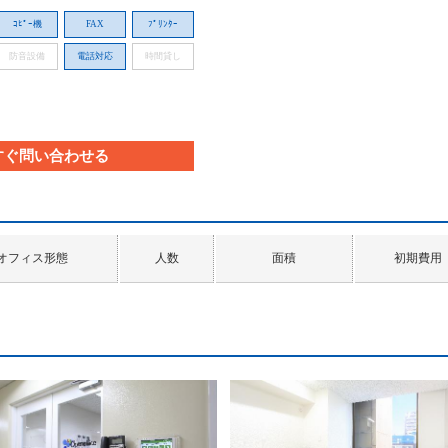
ｺﾋﾟｰ機
FAX
ﾌﾟﾘﾝﾀｰ
防音設備
電話対応
時間貸し
すぐ問い合わせる
オフィス形態
人数
面積
初期費用