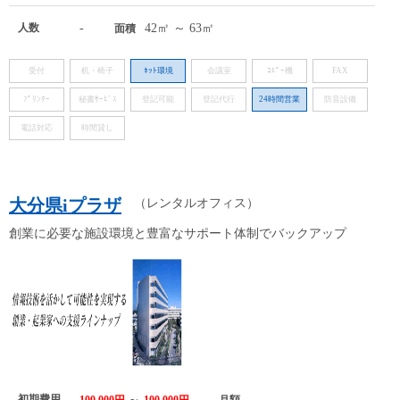
人数
-
42㎡ ～ 63㎡
面積
受付
机・椅子
ﾈｯﾄ環境
会議室
ｺﾋﾟｰ機
FAX
ﾌﾟﾘﾝﾀｰ
秘書ｻｰﾋﾞｽ
登記可能
登記代行
24時間営業
防音設備
電話対応
時間貸し
大分県iプラザ
（レンタルオフィス）
創業に必要な施設環境と豊富なサポート体制でバックアップ
初期費用
～