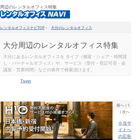
周辺のレンタルオフィス特集
レンタルオフィスナビTOP
›
大分のレンタルオフィス
大分周辺のレンタルオフィス特集
大分にあるレンタルオフィスを タイプ（個室・シェア・時間貸
し・バーチャルオフィス）や、サービス（受付・登記可否・会
議室・営業時間）などの条件で検索頂けます。
Tweet
前へ
｜
1
｜
次へ
※当サ
イトへ
の広告