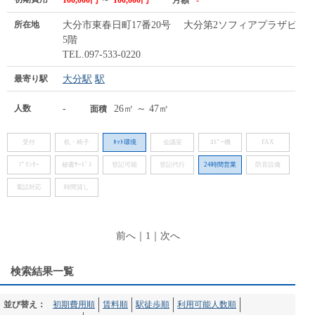
100,000円
100,000円
月額
-
所在地
大分市東春日町17番20号 大分第2ソフィアプラザビル
5階
TEL.097-533-0220
最寄り駅
大分駅
駅
人数
-
26㎡ ～ 47㎡
面積
受付
机・椅子
ﾈｯﾄ環境
会議室
ｺﾋﾟｰ機
FAX
ﾌﾟﾘﾝﾀｰ
秘書ｻｰﾋﾞｽ
登記可能
登記代行
24時間営業
防音設備
電話対応
時間貸し
前へ
｜
1
｜
次へ
検索結果一覧
並び替え：
初期費用順
賃料順
駅徒歩順
利用可能人数順