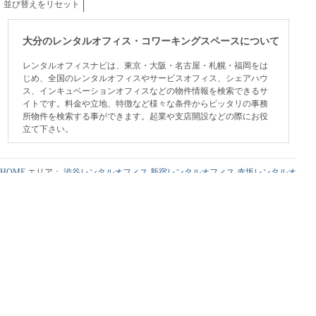
並び替えをリセット
大分のレンタルオフィス・コワーキングスペースについて
レンタルオフィスナビは、東京・大阪・名古屋・札幌・福岡をは
じめ、全国のレンタルオフィスやサービスオフィス、シェアハウ
ス、インキュベーションオフィスなどの物件情報を検索できるサ
イトです。料金や立地、特徴など様々な条件からピッタリの事務
所物件を検索する事ができます。起業や支店開設などの際にお役
立て下さい。
HOME
エリア：
渋谷レンタルオフィス
新宿レンタルオフィス
赤坂レンタルオ
フィス
六本木レンタルオフィス
丸の内レンタルオフィス
日本橋レンタルオフ
ィス
恵比寿レンタルオフィス
青山レンタルオフィス
銀座レンタルオフィス
秋
葉原レンタルオフィス
品川レンタルオフィス
池袋レンタルオフィス
新橋レン
タルオフィス
有楽町レンタルオフィス
福岡レンタルオフィス
大阪レンタルオ
フィス
レンタルオフィス特集
利用規約
個人情報保護方針
広告掲載について
会社情報
保育園ICTシス
東京のコワーキングスペース
テム コドモン
一般社団法人こどもDX推進
協会
保育園 検索
Google+
Google