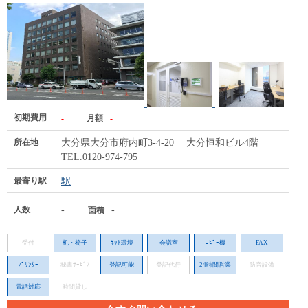
初期費用
-
月額
-
所在地
大分県大分市府内町3-4-20 大分恒和ビル4階
TEL.0120-974-795
最寄り駅
駅
人数
-
-
面積
受付
机・椅子
ﾈｯﾄ環境
会議室
ｺﾋﾟｰ機
FAX
ﾌﾟﾘﾝﾀｰ
秘書ｻｰﾋﾞｽ
登記可能
登記代行
24時間営業
防音設備
電話対応
時間貸し