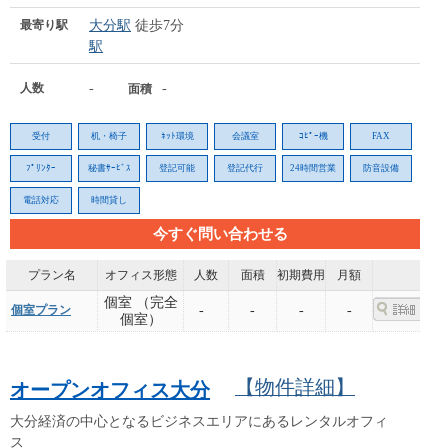
最寄り駅
大分駅
徒歩7分
駅
人数
-
-
面積
受付
机・椅子
ﾈｯﾄ環境
会議室
ｺﾋﾟｰ機
FAX
ﾌﾟﾘﾝﾀｰ
秘書ｻｰﾋﾞｽ
登記可能
登記代行
24時間営業
防音設備
電話対応
時間貸し
今すぐ問い合わせる
プラン名
オフィス形態
人数
面積
初期費用
月額
個室 （完全
個室プラン
-
-
-
-
個室）
【物件詳細】
オープンオフィス大分
大分経済の中心となるビジネスエリアにあるレンタルオフィ
ス