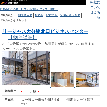
掲載に
ついて
野村不動産のサービス付小規模オフィス「H1O」
はこち
並び替え：
初期費用順
賃料順
駅徒歩順
利用可能人数順
ら
並び替えをリセット
リージャス大分駅北口ビジネスセンター
【物件詳細】
JR「大分駅」から僅か7分、九州電力が所有のビルに位置する
リージャス大分駅北口
初期費用
-
月額
-
所在地
大分県大分市金池町2-4-6 九州電力大分別館1F
TEL.