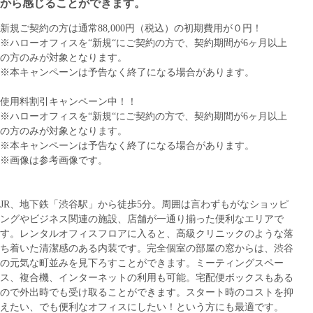
から感じることができます。
新規ご契約の方は通常88,000円（税込）の初期費用が０円！
※ハローオフィスを“新規“にご契約の方で、契約期間が6ヶ月以上
の方のみが対象となります。
※本キャンペーンは予告なく終了になる場合があります。
使用料割引キャンペーン中！！
※ハローオフィスを“新規“にご契約の方で、契約期間が6ヶ月以上
の方のみが対象となります。
※本キャンペーンは予告なく終了になる場合があります。
※画像は参考画像です。
JR、地下鉄「渋谷駅」から徒歩5分。周囲は言わずもがなショッピ
ングやビジネス関連の施設、店舗が一通り揃った便利なエリアで
す。レンタルオフィスフロアに入ると、高級クリニックのような落
ち着いた清潔感のある内装です。完全個室の部屋の窓からは、渋谷
の元気な町並みを見下ろすことができます。ミーティングスペー
ス、複合機、インターネットの利用も可能。宅配便ボックスもある
ので外出時でも受け取ることができます。スタート時のコストを抑
えたい、でも便利なオフィスにしたい！という方にも最適です。