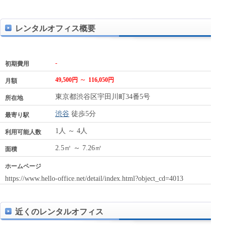
レンタルオフィス概要
-
初期費用
～
49,500円
116,050円
月額
東京都渋谷区宇田川町34番5号
所在地
渋谷
徒歩5分
最寄り駅
1人 ～ 4人
利用可能人数
2.5㎡ ～ 7.26㎡
面積
ホームページ
https://www.hello-office.net/detail/index.html?object_cd=4013
近くのレンタルオフィス