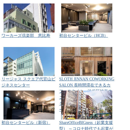
ワーカーズ倶楽部 恵比寿
初台センタービル（HCB）
リージャス スクエア代官山ビ
SLOTH JINNAN COWORKING
ジネスセンター
SALON 長時間滞在できるカ
フェスタイル 渋谷区神南の
コワーキングスペース・レン
タルオフィス・レンタルスペ
ース・シェアオフィス～
初台センタービル（新宿）
ShareOfficeBIGness（起業支援
型） ～コロナ時代でも起業が