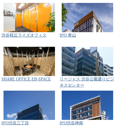
渋谷桜丘ライズオフィス
H¹O 青山
SHARE OFFICE EB-SPACE
リージャス 渋谷公園通りビジ
ネスセンター
H¹O渋谷三丁目
H¹O渋谷神南