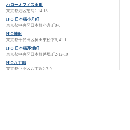
ハローオフィス田町
東京都港区芝浦2-14-18
H¹O 日本橋小舟町
東京都中央区日本橋小舟町8-6
H¹O神田
東京都千代田区神田東松下町41-1
H¹O 日本橋茅場町
東京都中央区日本橋茅場町2-12-10
H¹O八丁堀
東京都中央区八丁堀2-3-9
アイオス秋葉原
東京都台東区上野3-2-2
HOME
エリア：
渋谷レンタルオフィス
新宿レンタルオフィス
赤坂レンタルオ
フィス
六本木レンタルオフィス
丸の内レンタルオフィス
日本橋レンタルオフ
ィス
恵比寿レンタルオフィス
青山レンタルオフィス
銀座レンタルオフィス
秋
葉原レンタルオフィス
品川レンタルオフィス
池袋レンタルオフィス
新橋レン
タルオフィス
有楽町レンタルオフィス
福岡レンタルオフィス
大阪レンタルオ
フィス
レンタルオフィス特集