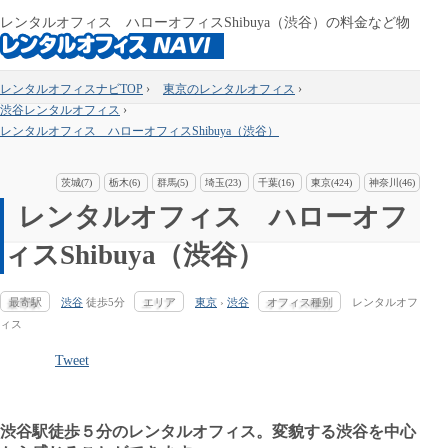
レンタルオフィス ハローオフィスShibuya（渋谷）の料金など物
件情報
レンタルオフィスナビTOP
›
東京のレンタルオフィス
›
渋谷レンタルオフィス
›
レンタルオフィス ハローオフィスShibuya（渋谷）
茨城(7)
栃木(6)
群馬(5)
埼玉(23)
千葉(16)
東京(424)
神奈川(46)
レンタルオフィス ハローオフ
ィスShibuya（渋谷）
最寄駅
渋谷
徒歩5分
エリア
東京
›
渋谷
オフィス種別
レンタルオフ
ィス
Tweet
渋谷駅徒歩５分のレンタルオフィス。変貌する渋谷を中心