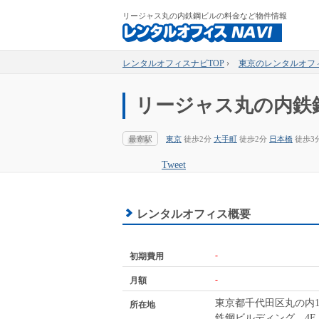
リージャス丸の内鉄鋼ビルの料金など物件情報
レンタルオフィスナビTOP
›
東京のレンタルオフ
リージャス丸の内鉄
最寄駅
東京
徒歩2分
大手町
徒歩2分
日本橋
徒歩3
Tweet
レンタルオフィス概要
-
初期費用
-
月額
東京都千代田区丸の内1-
所在地
鉄鋼ビルディング 4F