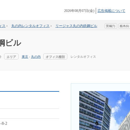
2026年08月07日(金)
広告掲載について
ィス
›
丸の内レンタルオフィス
›
リージャス丸の内鉄鋼ビル
茨城(7)
栃木(6)
鋼ビル
分
エリア
東京
›
丸の内
オフィス種別
レンタルオフィス
8-2