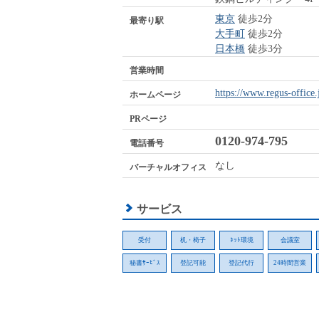
東京
徒歩2分
最寄り駅
大手町
徒歩2分
日本橋
徒歩3分
営業時間
https://www.regus-office
ホームページ
PRページ
0120-974-795
電話番号
なし
バーチャルオフィス
サービス
受付
机・椅子
ﾈｯﾄ環境
会議室
秘書ｻｰﾋﾞｽ
登記可能
登記代行
24時間営業