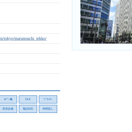
.jp/tokyo/marunouchi_tekko/
ｺﾋﾟｰ機
FAX
ﾌﾟﾘﾝﾀｰ
防音設備
電話対応
時間貸し