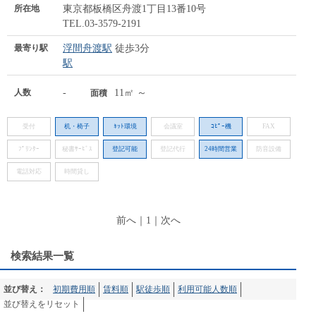
所在地
東京都板橋区舟渡1丁目13番10号
TEL.03-3579-2191
最寄り駅
浮間舟渡駅
徒歩3分
駅
人数
-
11㎡ ～
面積
受付
机・椅子
ﾈｯﾄ環境
会議室
ｺﾋﾟｰ機
FAX
ﾌﾟﾘﾝﾀｰ
秘書ｻｰﾋﾞｽ
登記可能
登記代行
24時間営業
防音設備
電話対応
時間貸し
前へ
｜
1
｜
次へ
検索結果一覧
並び替え：
初期費用順
賃料順
駅徒歩順
利用可能人数順
並び替えをリセット