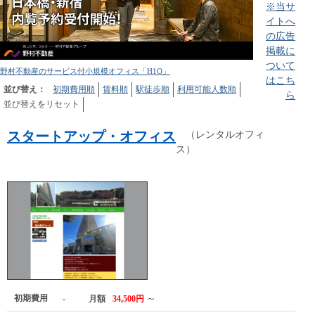
※当サ
イトへ
の広告
掲載に
ついて
野村不動産のサービス付小規模オフィス「H1O」
はこち
並び替え：
初期費用順
賃料順
駅徒歩順
利用可能人数順
ら
並び替えをリセット
スタートアップ・オフィス
（レンタルオフィ
ス）
初期費用
～
-
月額
34,500円