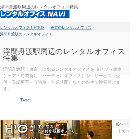
浮間舟渡駅周辺のレンタルオフィス特集
レンタルオフィスナビTOP
›
東京のレンタルオフィス
›
浮間舟渡駅のレンタルオフィス
浮間舟渡駅周辺のレンタルオフィス
特集
浮間舟渡駅（東京）にあるレンタルオフィスを タイプ（個室・
シェア・時間貸し・バーチャルオフィス）や、サービス（受
付・登記可否・会議室・営業時間）などの条件で検索頂けま
す。
Tweet
前へ
｜
1
｜
次へ