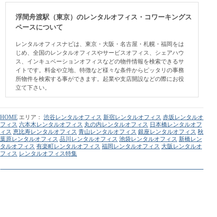
浮間舟渡駅（東京）のレンタルオフィス・コワーキングス
ペースについて
レンタルオフィスナビは、東京・大阪・名古屋・札幌・福岡をは
じめ、全国のレンタルオフィスやサービスオフィス、シェアハウ
ス、インキュベーションオフィスなどの物件情報を検索できるサ
イトです。料金や立地、特徴など様々な条件からピッタリの事務
所物件を検索する事ができます。起業や支店開設などの際にお役
立て下さい。
HOME
エリア：
渋谷レンタルオフィス
新宿レンタルオフィス
赤坂レンタルオ
フィス
六本木レンタルオフィス
丸の内レンタルオフィス
日本橋レンタルオフ
ィス
恵比寿レンタルオフィス
青山レンタルオフィス
銀座レンタルオフィス
秋
葉原レンタルオフィス
品川レンタルオフィス
池袋レンタルオフィス
新橋レン
タルオフィス
有楽町レンタルオフィス
福岡レンタルオフィス
大阪レンタルオ
フィス
レンタルオフィス特集
利用規約
個人情報保護方針
広告掲載について
会社情報
保育園ICTシス
東京のコワーキングスペース
テム コドモン
一般社団法人こどもDX推進
協会
保育園 検索
Google+
Google