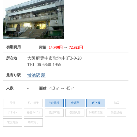
初期費用
～
-
月額
14,700円
72,922円
所在地
大阪府豊中市蛍池中町3-9-20
TEL.06-6840-1955
最寄り駅
蛍池駅
駅
人数
-
4.3㎡ ～ 45㎡
面積
受付
机・椅子
ﾈｯﾄ環境
会議室
ｺﾋﾟｰ機
FAX
ﾌﾟﾘﾝﾀｰ
秘書ｻｰﾋﾞｽ
登記可能
登記代行
24時間営業
防音設備
電話対応
時間貸し