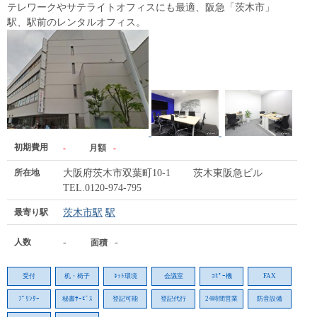
テレワークやサテライトオフィスにも最適、阪急「茨木市」
駅、駅前のレンタルオフィス。
初期費用
-
月額
-
所在地
大阪府茨木市双葉町10-1 茨木東阪急ビル
TEL.0120-974-795
最寄り駅
茨木市駅
駅
人数
-
-
面積
受付
机・椅子
ﾈｯﾄ環境
会議室
ｺﾋﾟｰ機
FAX
ﾌﾟﾘﾝﾀｰ
秘書ｻｰﾋﾞｽ
登記可能
登記代行
24時間営業
防音設備