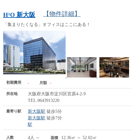
【物件詳細】
H¹O 新大阪
「集まりたくなる」オフィスはここにある！
初期費用
-
月額
-
所在地
大阪府大阪市淀川区宮原4-2-9
TEL.0643913220
最寄り駅
新大阪駅
徒歩5分
新大阪駅
徒歩7分
駅
人数
4人 ～
12.36㎡ ～ 52.02㎡
面積