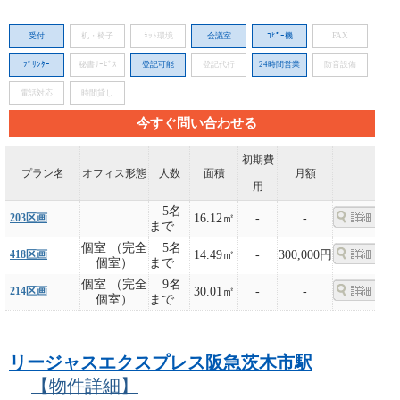
受付
机・椅子
ﾈｯﾄ環境
会議室
ｺﾋﾟｰ機
FAX
ﾌﾟﾘﾝﾀｰ
秘書ｻｰﾋﾞｽ
登記可能
登記代行
24時間営業
防音設備
電話対応
時間貸し
今すぐ問い合わせる
初期費
プラン名
オフィス形態
人数
面積
月額
用
5名
203区画
16.12㎡
-
-
まで
個室 （完全
5名
418区画
14.49㎡
-
300,000円
個室）
まで
個室 （完全
9名
214区画
30.01㎡
-
-
個室）
まで
リージャスエクスプレス阪急茨木市駅
【物件詳細】