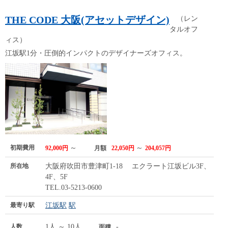
THE CODE 大阪(アセットデザイン)
（レン
タルオフ
ィス）
江坂駅1分・圧倒的インパクトのデザイナーズオフィス。
初期費用
～
～
92,000円
月額
22,050円
204,057円
所在地
大阪府吹田市豊津町1-18 エクラート江坂ビル3F、
4F、5F
TEL.03-5213-0600
最寄り駅
江坂駅
駅
人数
1人 ～ 10人
-
面積