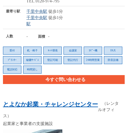
TEL.0120-974-795
最寄り駅
千里中央駅
徒歩1分
千里中央駅
徒歩1分
駅
人数
-
-
面積
受付
机・椅子
ﾈｯﾄ環境
会議室
ｺﾋﾟｰ機
FAX
ﾌﾟﾘﾝﾀｰ
秘書ｻｰﾋﾞｽ
登記可能
登記代行
24時間営業
防音設備
電話対応
時間貸し
今すぐ問い合わせる
とよなか起業・チャレンジセンター
（レンタ
ルオフィ
ス）
起業家と事業者の支援施設