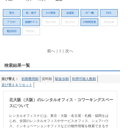
受付
机・椅子
ﾈｯﾄ環境
会議室
ｺﾋﾟｰ機
FAX
ﾌﾟﾘﾝﾀｰ
秘書ｻｰﾋﾞｽ
登記可能
登記代行
24時間営業
防音設備
電話対応
時間貸し
前へ
｜
1
｜
次へ
検索結果一覧
並び替え：
初期費用順
賃料順
駅徒歩順
利用可能人数順
並び替えをリセット
北大阪（大阪）のレンタルオフィス・コワーキングスペー
スについて
レンタルオフィスナビは、東京・大阪・名古屋・札幌・福岡をは
じめ、全国のレンタルオフィスやサービスオフィス、シェアハウ
ス、インキュベーションオフィスなどの物件情報を検索できるサ