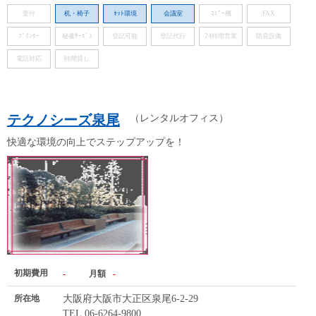
受付
机・椅子
ﾈｯﾄ環境
会議室
ｺﾋﾟｰ機
FAX
ﾌﾟﾘﾝﾀｰ
秘書ｻｰﾋﾞｽ
登記可能
登記代行
24時間営業
防音設備
電話対応
時間貸し
テクノシーズ泉尾
（レンタルオフィス）
快適な環境の向上でステップアップを！
初期費用
-
月額
-
所在地
大阪府大阪市大正区泉尾6-2-29
TEL.06-6264-9800