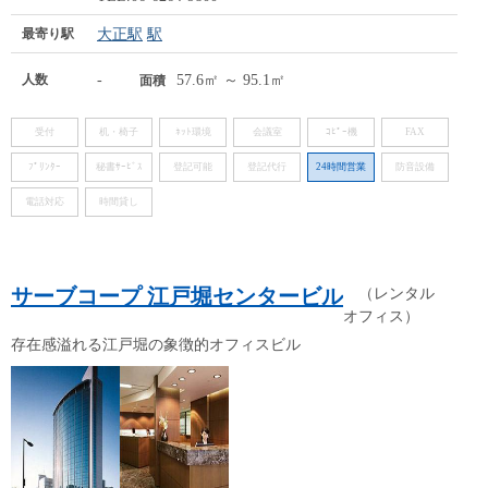
最寄り駅
大正駅
駅
人数
-
57.6㎡ ～ 95.1㎡
面積
受付
机・椅子
ﾈｯﾄ環境
会議室
ｺﾋﾟｰ機
FAX
ﾌﾟﾘﾝﾀｰ
秘書ｻｰﾋﾞｽ
登記可能
登記代行
24時間営業
防音設備
電話対応
時間貸し
サーブコープ 江戸堀センタービル
（レンタル
オフィス）
存在感溢れる江戸堀の象徴的オフィスビル