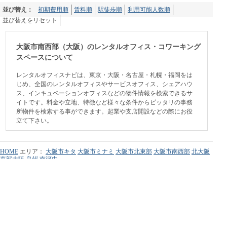
並び替え：
初期費用順
賃料順
駅徒歩順
利用可能人数順
並び替えをリセット
大阪市南西部（大阪）のレンタルオフィス・コワーキング
スペースについて
レンタルオフィスナビは、東京・大阪・名古屋・札幌・福岡をは
じめ、全国のレンタルオフィスやサービスオフィス、シェアハウ
ス、インキュベーションオフィスなどの物件情報を検索できるサ
イトです。料金や立地、特徴など様々な条件からピッタリの事務
所物件を検索する事ができます。起業や支店開設などの際にお役
立て下さい。
HOME
エリア：
大阪市キタ
大阪市ミナミ
大阪市北東部
大阪市南西部
北大阪
東部大阪
泉州
南河内
大阪市中央区
大阪市北区
大阪市西区
大阪市淀川区
大阪市福島区
大阪市浪速
区
大阪市天王寺区
大阪市東淀川区
大阪市その他
吹田市
豊中市
高槻市
堺市
そ
の他（大阪市外）
利用規約
個人情報保護方針
広告掲載について
会社情報