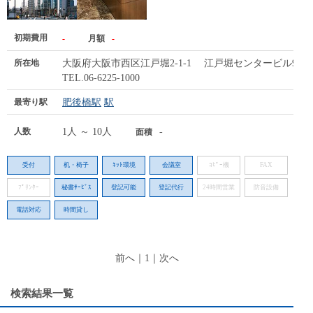
初期費用
-
月額
-
所在地
大阪府大阪市西区江戸堀2-1-1 江戸堀センタービル9階
TEL.06-6225-1000
最寄り駅
肥後橋駅
駅
人数
1人 ～ 10人
-
面積
受付
机・椅子
ﾈｯﾄ環境
会議室
ｺﾋﾟｰ機
FAX
ﾌﾟﾘﾝﾀｰ
秘書ｻｰﾋﾞｽ
登記可能
登記代行
24時間営業
防音設備
電話対応
時間貸し
前へ
｜
1
｜
次へ
検索結果一覧