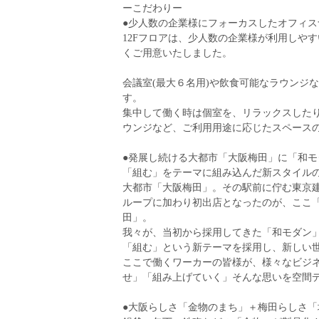
ーこだわりー
●少人数の企業様にフォーカスしたオフィス
12Fフロアは、少人数の企業様が利用しや
くご用意いたしました。
会議室(最大６名用)や飲食可能なラウンジ
す。
集中して働く時は個室を、リラックスした
ウンジなど、ご利用用途に応じたスペース
●発展し続ける大都市「大阪梅田」に「和
「組む」をテーマに組み込んだ新スタイル
大都市「大阪梅田」。その駅前に佇む東京
ループに加わり初出店となったのが、ここ
田」。
我々が、当初から採用してきた「和モダン
「組む」という新テーマを採用し、新しい
ここで働くワーカーの皆様が、様々なビジ
せ」「組み上げていく」そんな思いを空間
●大阪らしさ「金物のまち」＋梅田らしさ「