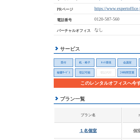
https://www.expertoffice
PRページ
0120-587-560
電話番号
なし
バーチャルオフィス
サービス
受付
机・椅子
ﾈｯﾄ環境
会議室
秘書ｻｰﾋﾞｽ
登記可能
登記代行
24時間営業
このレンタルオフィスへ今
プラン一覧
プラン名
１名個室
個