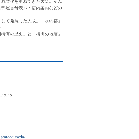
され文化を重ねてきた大阪。そん
の部屋番号表示・店内案内などの
として発展した大阪。「水の都」
た。
田特有の歴史」と「梅田の地層」
2-12
jp/area/umeda/