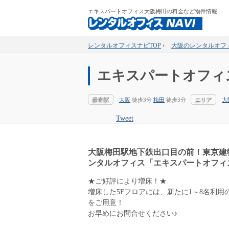
エキスパートオフィス大阪梅田の料金など物件情報
レンタルオフィスナビTOP
›
大阪のレンタルオフ
エキスパートオフィ
最寄駅
大阪
徒歩3分
梅田
徒歩3分
エリア
大
Tweet
大阪梅田駅地下鉄出口目の前！東京建
ンタルオフィス「エキスパートオフィ
★ご好評により増床！★
増床した5Fフロアには、新たに1～8名利
をご用意！
お早めにお問合せください♪