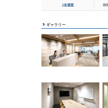
2名個室
個
ギャラリー