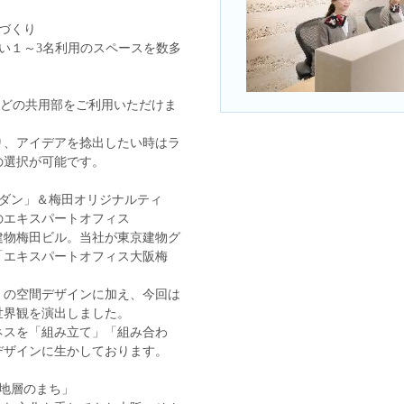
づくり
すい１～3名利用のスペースを数多
などの共用部をご利用いただけま
り、アイデアを捻出したい時はラ
の選択が可能です。
モダン」＆梅田オリジナルティ
のエキスパートオフィス
建物梅田ビル。当社が東京建物グ
「エキスパートオフィス大阪梅
」の空間デザインに加え、今回は
世界観を演出しました。
ネスを「組み立て」「組み合わ
デザインに生かしております。
地層のまち」