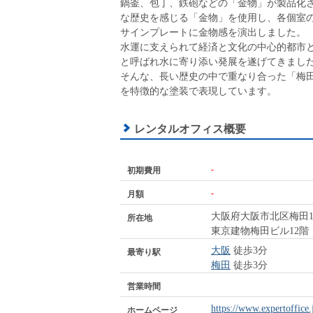
鍋釜、包丁、鉄砲などの「金物」が製品化
な歴史を感じる「金物」を使用し、各個室
サインプレートに金物感を演出しました。
水運に支えられて経済と文化の中心的都市
と呼ばれ水に寄り添い発展を遂げてきまし
そんな、長い歴史の中で重なり合った「梅
を特徴的な塗装で表現しています。
レンタルオフィス概要
-
初期費用
-
月額
大阪府大阪市北区梅田1-1
所在地
東京建物梅田ビル12階
大阪
徒歩3分
最寄り駅
梅田
徒歩3分
営業時間
https://www.expertoffice.
ホームページ