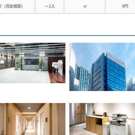
室 （完全個室）
～2人
㎡
0円