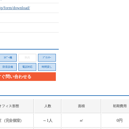
.jp/form/download/
ｺﾋﾟｰ機
FAX
ﾌﾟﾘﾝﾀｰ
防音設備
電話対応
時間貸し
すぐ問い合わせる
オフィス形態
人数
面積
初期費用
室 （完全個室）
～1人
㎡
0円