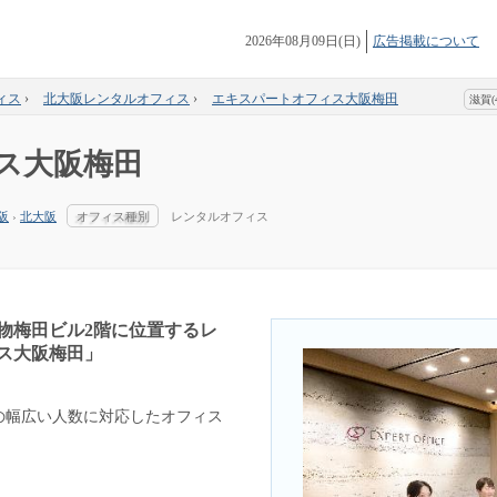
2026年08月09日(日)
広告掲載について
ィス
›
北大阪レンタルオフィス
›
エキスパートオフィス大阪梅田
滋賀(4
ス大阪梅田
阪
›
北大阪
オフィス種別
レンタルオフィス
物梅田ビル2階に位置するレ
ス大阪梅田」
用の幅広い人数に対応したオフィス