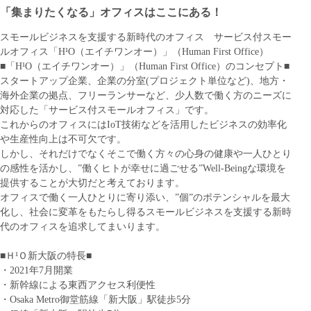
「集まりたくなる」オフィスはここにある！
スモールビジネスを支援する新時代のオフィス サービス付スモー
ルオフィス「H¹O（エイチワンオー）」（Human First Office）
■「H¹O（エイチワンオー）」（Human First Office）のコンセプト■
スタートアップ企業、企業の分室(プロジェクト単位など)、地方・
海外企業の拠点、フリーランサーなど、少人数で働く方のニーズに
対応した「サービス付スモールオフィス」です。
これからのオフィスにはIoT技術などを活用したビジネスの効率化
や生産性向上は不可欠です。
しかし、それだけでなくそこで働く方々の心身の健康や一人ひとり
の感性を活かし、”働くヒトが幸せに過ごせる”Well-Beingな環境を
提供することが大切だと考えております。
オフィスで働く一人ひとりに寄り添い、”個”のポテンシャルを最大
化し、社会に変革をもたらし得るスモールビジネスを支援する新時
代のオフィスを追求してまいります。
■Ｈ¹Ｏ新大阪の特長■
・2021年7月開業
・新幹線による東西アクセス利便性
・Osaka Metro御堂筋線「新大阪」駅徒歩5分