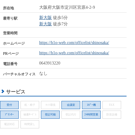
大阪府大阪市淀川区宮原4-2-9
所在地
新大阪
徒歩5分
最寄り駅
新大阪
徒歩7分
営業時間
https://h1o-web.com/officelist/shinosaka/
ホームページ
https://h1o-web.com/officelist/shinosaka/
PRページ
0643913220
電話番号
なし
バーチャルオフィス
サービス
受付
机・椅子
ﾈｯﾄ環境
会議室
ｺﾋﾟｰ機
FAX
ﾌﾟﾘﾝﾀｰ
秘書ｻｰﾋﾞｽ
登記可能
登記代行
24時間営業
防音設備
電話対応
時間貸し