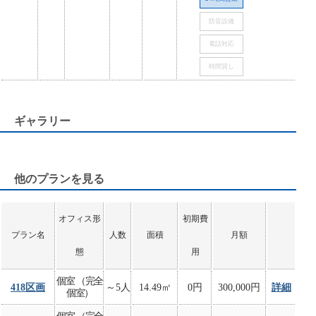
防音設備
電話対応
時間貸し
ギャラリー
他のプランを見る
オフィス形
初期費
プラン名
人数
面積
月額
態
用
個室 （完全
418区画
～5人
14.49㎡
0円
300,000円
詳細
個室）