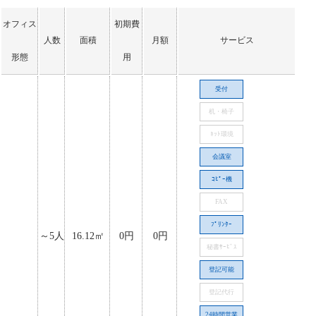
オフィス
初期費
人数
面積
月額
サービス
形態
用
受付
机・椅子
ﾈｯﾄ環境
会議室
ｺﾋﾟｰ機
FAX
ﾌﾟﾘﾝﾀｰ
～5人
16.12㎡
0円
0円
秘書ｻｰﾋﾞｽ
登記可能
登記代行
24時間営業