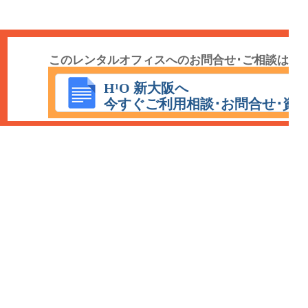
このレンタルオフィスへのお問合せ･ご相談は
こちら
H¹O 新大阪へ
今すぐご利用相談･お問合せ･資
HOME
エリア：
渋谷レンタルオフィス
新宿レンタルオフィス
赤坂レンタルオ
フィス
六本木レンタルオフィス
丸の内レンタルオフィス
日本橋レンタルオフ
ィス
恵比寿レンタルオフィス
青山レンタルオフィス
銀座レンタルオフィス
秋
葉原レンタルオフィス
品川レンタルオフィス
池袋レンタルオフィス
新橋レン
タルオフィス
有楽町レンタルオフィス
福岡レンタルオフィス
大阪レンタルオ
フィス
レンタルオフィス特集
利用規約
個人情報保護方針
広告掲載について
会社情報
保育園ICTシス
東京のコワーキングスペース
テム コドモン
一般社団法人こどもDX推進
協会
保育園 検索
Google+
Google