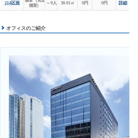
個室 （完全
214区画
～9人
30.01㎡
0円
0円
詳細
個室）
オフィスのご紹介