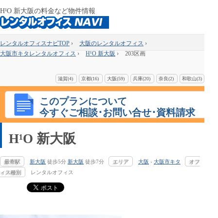
H¹O 新大阪の料金など物件情報
レンタルオフィスナビTOP
›
大阪のレンタルオフィス
›
大阪市キタレンタルオフィス
›
H¹O 新大阪
›
203区画
滋賀(4)
京都(16)
大阪(59)
兵庫(20)
奈良(2)
和歌山(3)
このプランについて
今すぐご相談･お問い合せ･資料請求
H¹O 新大阪
最寄駅
新大阪
徒歩5分
新大阪
徒歩7分
エリア
大阪
›
大阪市キタ
オフ
ィス種別
レンタルオフィス