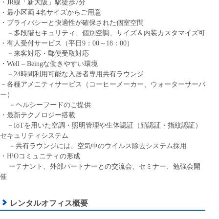
・JR線「新大阪」駅徒歩7分
・最小区画 4名サイズからご用意
・プライバシーと快適性が確保された個室空間
－多段階セキュリティ、個別空調、サイズ＆内装カスタマイズ可
・有人受付サービス（平日9：00～18：00）
－来客対応・郵便受取対応
・Well – Beingな働きやすい環境
－24時間利用可能な入居者専用共有ラウンジ
－各種アメニティサービス（コーヒーメーカー、ウォーターサーバ
ー）
－ヘルシーフードのご提供
・最新テクノロジー搭載
－IoTを用いた空調・照明管理や生体認証（顔認証・指紋認証）
セキュリティシステム
－共有ラウンジには、空気中のウイルス除去システム採用
・H¹Oコミュニティの形成
ーテナント、外部パートナーとの交流会、セミナー、勉強会開
催
レンタルオフィス概要