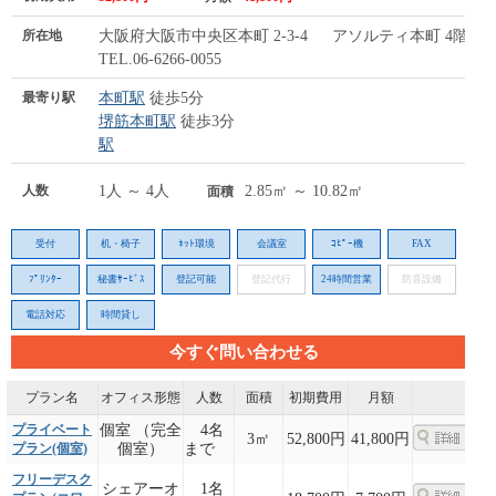
所在地
大阪府大阪市中央区本町 2-3-4 アソルティ本町 4階
TEL.06-6266-0055
最寄り駅
本町駅
徒歩5分
堺筋本町駅
徒歩3分
駅
人数
1人 ～ 4人
2.85㎡ ～ 10.82㎡
面積
受付
机・椅子
ﾈｯﾄ環境
会議室
ｺﾋﾟｰ機
FAX
ﾌﾟﾘﾝﾀｰ
秘書ｻｰﾋﾞｽ
登記可能
登記代行
24時間営業
防音設備
電話対応
時間貸し
今すぐ問い合わせる
プラン名
オフィス形態
人数
面積
初期費用
月額
プライベート
個室 （完全
4名
3㎡
52,800円
41,800円
プラン(個室)
個室）
まで
フリーデスク
シェアーオ
1名