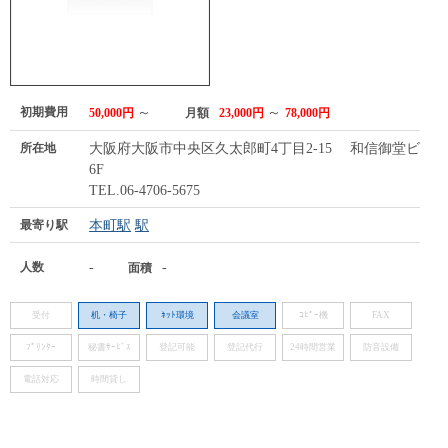
初期費用
～
～
50,000円
月額
23,000円
78,000円
所在地
大阪府大阪市中央区久太郎町4丁目2-15 和信御堂ビル
6F
TEL.06-4706-5675
最寄り駅
本町駅
駅
人数
-
-
面積
受付
机・椅子
ﾈｯﾄ環境
会議室
ｺﾋﾟｰ機
FAX
ﾌﾟﾘﾝﾀｰ
秘書ｻｰﾋﾞｽ
登記可能
登記代行
24時間営業
防音設備
電話対応
時間貸し