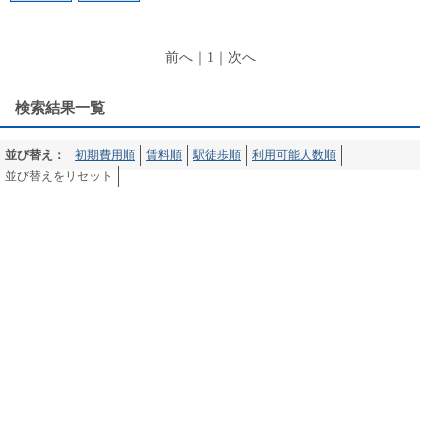
前へ
｜
1
｜
次へ
検索結果一覧
並び替え：
初期費用順
賃料順
駅徒歩順
利用可能人数順
並び替えをリセット
大阪市中央区（大阪）のレンタルオフィス・コワーキング
スペースについて
レンタルオフィスナビは、東京・大阪・名古屋・札幌・福岡をは
じめ、全国のレンタルオフィスやサービスオフィス、シェアハウ
ス、インキュベーションオフィスなどの物件情報を検索できるサ
イトです。料金や立地、特徴など様々な条件からピッタリの事務
所物件を検索する事ができます。起業や支店開設などの際にお役
立て下さい。
HOME
エリア：
大阪市中央区
大阪市北区
大阪市西区
大阪市淀川区
大阪市福