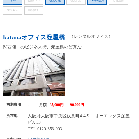
ﾌﾟﾘﾝﾀｰ
秘書ｻｰﾋﾞｽ
登記可能
登記代行
24時間営業
防音設備
電話対応
時間貸し
katanaオフィス淀屋橋
（レンタルオフィス）
関西随一のビジネス街、淀屋橋のど真ん中
初期費用
～
-
月額
35,000円
90,000円
所在地
大阪府大阪市中央区伏見町4-4-9 オーエックス淀屋橋
ビル3F
TEL.0120-353-003