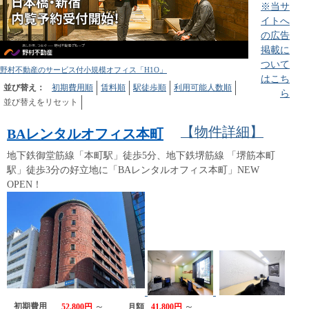
※当サ
イトへ
の広告
掲載に
ついて
野村不動産のサービス付小規模オフィス「H1O」
はこち
並び替え：
初期費用順
賃料順
駅徒歩順
利用可能人数順
ら
並び替えをリセット
【物件詳細】
BAレンタルオフィス本町
地下鉄御堂筋線「本町駅」徒歩5分、地下鉄堺筋線 「堺筋本町
駅」徒歩3分の好立地に「BAレンタルオフィス本町」NEW
OPEN！
初期費用
～
～
52,800円
月額
41,800円