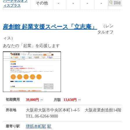
バーチャルオフ
その他
-
-
-
-
ィスプラス
産創館 起業支援スペース「立志庵」
（レン
タルオフ
ィス）
あなたの「起業」を応援します
初期費用
～
～
39,000円
月額
13,650円
所在地
大阪府大阪市中央区本町1-4-5 大阪産業創造館14階
TEL.06-6264-9800
最寄り駅
堺筋本町駅
駅