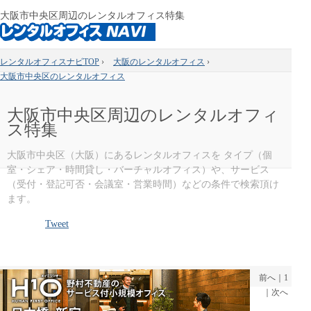
大阪市中央区周辺のレンタルオフィス特集
レンタルオフィスナビTOP
›
大阪のレンタルオフィス
›
大阪市中央区のレンタルオフィス
大阪市中央区周辺のレンタルオフィ
ス特集
大阪市中央区（大阪）にあるレンタルオフィスを タイプ（個
室・シェア・時間貸し・バーチャルオフィス）や、サービス
（受付・登記可否・会議室・営業時間）などの条件で検索頂け
ます。
Tweet
前へ
｜
1
｜
次へ