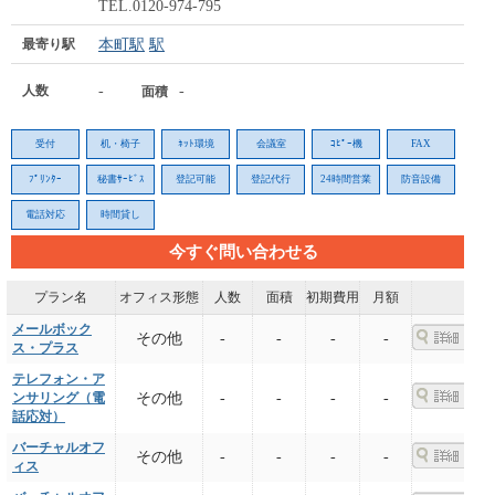
TEL.0120-974-795
最寄り駅
本町駅
駅
人数
-
-
面積
受付
机・椅子
ﾈｯﾄ環境
会議室
ｺﾋﾟｰ機
FAX
ﾌﾟﾘﾝﾀｰ
秘書ｻｰﾋﾞｽ
登記可能
登記代行
24時間営業
防音設備
電話対応
時間貸し
今すぐ問い合わせる
プラン名
オフィス形態
人数
面積
初期費用
月額
メールボック
その他
-
-
-
-
ス・プラス
テレフォン・ア
ンサリング（電
その他
-
-
-
-
話応対）
バーチャルオフ
その他
-
-
-
-
ィス