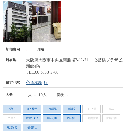
初期費用
-
月額
-
所在地
大阪府大阪市中央区南船場3-12-21 心斎橋プラザビル
新館4階
TEL.06-6133-5700
最寄り駅
心斎橋駅
駅
人数
1人 ～ 10人
-
面積
受付
机・椅子
ﾈｯﾄ環境
会議室
ｺﾋﾟｰ機
FAX
ﾌﾟﾘﾝﾀｰ
秘書ｻｰﾋﾞｽ
登記可能
登記代行
24時間営業
防音設備
電話対応
時間貸し