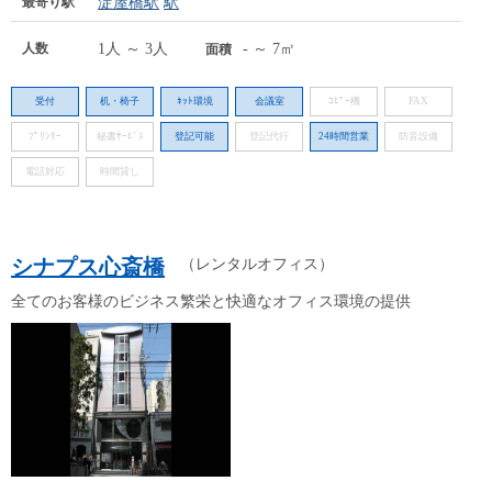
最寄り駅
淀屋橋駅
駅
人数
1人 ～ 3人
- ～ 7㎡
面積
受付
机・椅子
ﾈｯﾄ環境
会議室
ｺﾋﾟｰ機
FAX
ﾌﾟﾘﾝﾀｰ
秘書ｻｰﾋﾞｽ
登記可能
登記代行
24時間営業
防音設備
電話対応
時間貸し
シナプス心斎橋
（レンタルオフィス）
全てのお客様のビジネス繁栄と快適なオフィス環境の提供