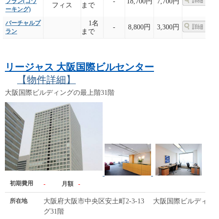
プラン(コワ
-
18,700円
7,700円
フィス
まで
ーキング)
バーチャルプ
1名
-
8,800円
3,300円
ラン
まで
リージャス 大阪国際ビルセンター
【物件詳細】
大阪国際ビルディングの最上階31階
初期費用
-
月額
-
所在地
大阪府大阪市中央区安土町2-3-13 大阪国際ビルディン
グ31階