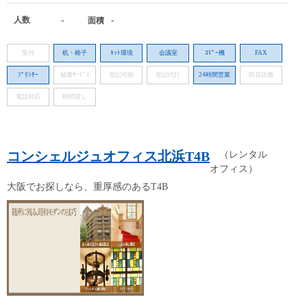
人数
-
-
面積
受付
机・椅子
ﾈｯﾄ環境
会議室
ｺﾋﾟｰ機
FAX
ﾌﾟﾘﾝﾀｰ
秘書ｻｰﾋﾞｽ
登記可能
登記代行
24時間営業
防音設備
電話対応
時間貸し
コンシェルジュオフィス北浜T4B
（レンタル
オフィス）
大阪でお探しなら、重厚感のあるT4B