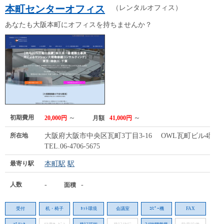
本町センターオフィス
（レンタルオフィス）
あなたも大阪本町にオフィスを持ちませんか？
初期費用
～
～
20,000円
月額
41,000円
所在地
大阪府大阪市中央区瓦町3丁目3-16 OWL瓦町ビル4階
TEL.06-4706-5675
最寄り駅
本町駅
駅
人数
-
-
面積
受付
机・椅子
ﾈｯﾄ環境
会議室
ｺﾋﾟｰ機
FAX