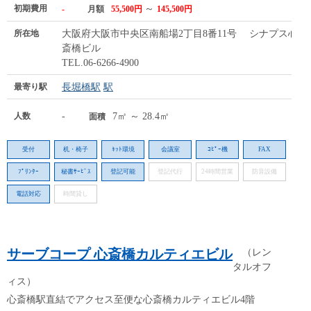
初期費用
～
-
月額
55,500円
145,500円
所在地
大阪府大阪市中央区南船場2丁目8番11号 シナプス心
斎橋ビル
TEL.06-6266-4900
最寄り駅
長堀橋駅
駅
人数
-
7㎡ ～ 28.4㎡
面積
受付
机・椅子
ﾈｯﾄ環境
会議室
ｺﾋﾟｰ機
FAX
ﾌﾟﾘﾝﾀｰ
秘書ｻｰﾋﾞｽ
登記可能
登記代行
24時間営業
防音設備
電話対応
時間貸し
サーブコープ 心斎橋カルティエビル
（レン
タルオフ
ィス）
心斎橋駅直結でアクセス至便な心斎橋カルティエビル4階