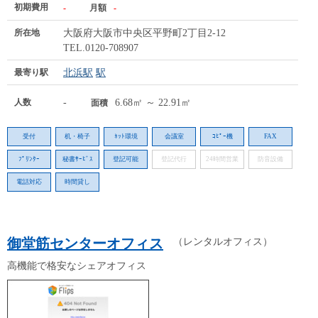
初期費用
-
月額
-
所在地
大阪府大阪市中央区平野町2丁目2-12
TEL.0120-708907
最寄り駅
北浜駅
駅
人数
-
6.68㎡ ～ 22.91㎡
面積
受付
机・椅子
ﾈｯﾄ環境
会議室
ｺﾋﾟｰ機
FAX
ﾌﾟﾘﾝﾀｰ
秘書ｻｰﾋﾞｽ
登記可能
登記代行
24時間営業
防音設備
電話対応
時間貸し
御堂筋センターオフィス
（レンタルオフィス）
高機能で格安なシェアオフィス