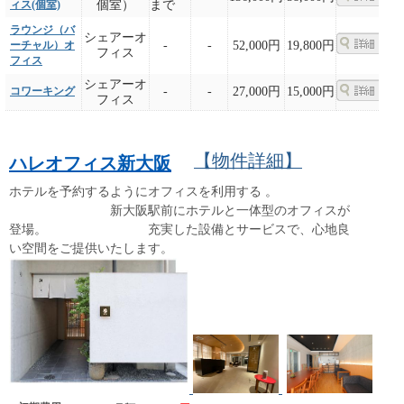
ィス(個室)
個室）
まで
ラウンジ（バ
シェアーオ
ーチャル）オ
-
-
52,000円
19,800円
フィス
フィス
シェアーオ
コワーキング
-
-
27,000円
15,000円
フィス
【物件詳細】
ハレオフィス新大阪
ホテルを予約するようにオフィスを利用する 。​
新大阪駅前にホテルと一体型のオフィスが
登場。 充実した設備とサービスで、心地良
い空間をご提供いたします。