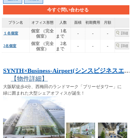
今すぐ問い合わせる
プラン名
オフィス形態
人数
面積
初期費用
月額
個室 （完全
1名
１名個室
-
-
-
個室）
まで
個室 （完全
2名
2名個室
-
-
-
個室）
まで
SYNTH×Business-Airport(シンスビジネスエアポート)西梅田ブリーゼタワー
【物件詳細】
大阪駅徒歩4分、西梅田のランドマーク「ブリーゼタワー」に
緑に囲まれた大型シェアオフィスが誕生！