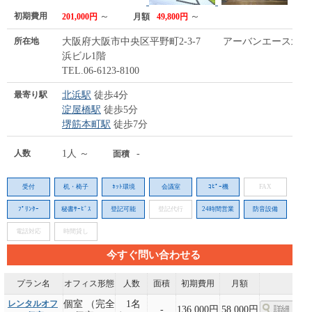
初期費用
～
～
201,000円
月額
49,800円
所在地
大阪府大阪市中央区平野町2-3-7 アーバンエース北
浜ビル1階
TEL.06-6123-8100
最寄り駅
北浜駅
徒歩4分
淀屋橋駅
徒歩5分
堺筋本町駅
徒歩7分
人数
1人 ～
-
面積
受付
机・椅子
ﾈｯﾄ環境
会議室
ｺﾋﾟｰ機
FAX
ﾌﾟﾘﾝﾀｰ
秘書ｻｰﾋﾞｽ
登記可能
登記代行
24時間営業
防音設備
電話対応
時間貸し
今すぐ問い合わせる
プラン名
オフィス形態
人数
面積
初期費用
月額
レンタルオフ
個室 （完全
1名
-
136,000円
58,000円