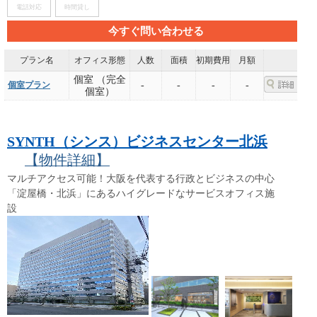
電話対応
時間貸し
今すぐ問い合わせる
プラン名
オフィス形態
人数
面積
初期費用
月額
個室 （完全
個室プラン
-
-
-
-
個室）
SYNTH（シンス）ビジネスセンター北浜
【物件詳細】
マルチアクセス可能！大阪を代表する行政とビジネスの中心
「淀屋橋・北浜」にあるハイグレードなサービスオフィス施
設