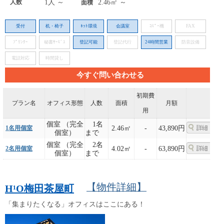
人数
1人 ～
2.46㎡ ～
面積
受付
机・椅子
ﾈｯﾄ環境
会議室
ｺﾋﾟｰ機
FAX
ﾌﾟﾘﾝﾀｰ
秘書ｻｰﾋﾞｽ
登記可能
登記代行
24時間営業
防音設備
電話対応
時間貸し
今すぐ問い合わせる
初期費
プラン名
オフィス形態
人数
面積
月額
用
個室 （完全
1名
1名用個室
2.46㎡
-
43,890円
個室）
まで
個室 （完全
2名
2名用個室
4.02㎡
-
63,890円
個室）
まで
【物件詳細】
H¹O梅田茶屋町
「集まりたくなる」オフィスはここにある！