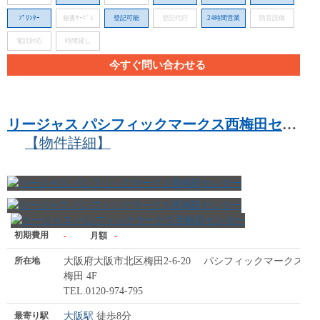
ﾌﾟﾘﾝﾀｰ
秘書ｻｰﾋﾞｽ
登記可能
登記代行
24時間営業
防音設備
電話対応
時間貸し
今すぐ問い合わせる
リージャス パシフィックマークス西梅田センター
【物件詳細】
初期費用
-
月額
-
所在地
大阪府大阪市北区梅田2-6-20 パシフィックマークス西
梅田 4F
TEL.0120-974-795
最寄り駅
大阪駅
徒歩8分