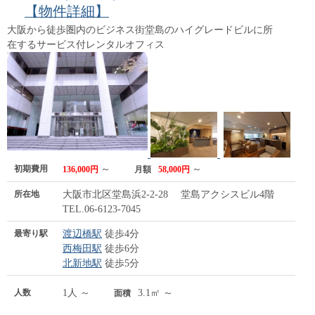
【物件詳細】
大阪から徒歩圏内のビジネス街堂島のハイグレードビルに所
在するサービス付レンタルオフィス
初期費用
～
～
136,000円
月額
58,000円
所在地
大阪市北区堂島浜2-2-28 堂島アクシスビル4階
TEL.06-6123-7045
最寄り駅
渡辺橋駅
徒歩4分
西梅田駅
徒歩6分
北新地駅
徒歩5分
人数
1人 ～
3.1㎡ ～
面積