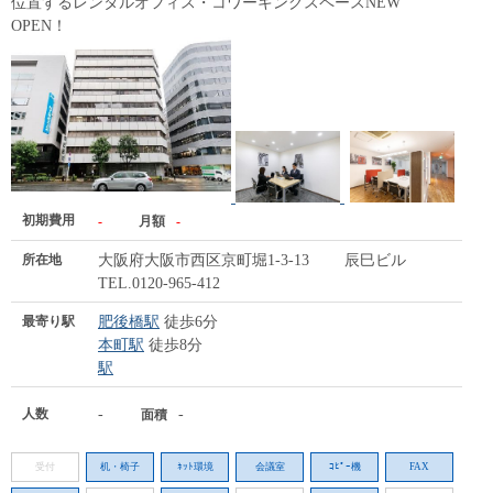
位置するレンタルオフィス・コワーキングスペースNEW
OPEN！
初期費用
-
月額
-
所在地
大阪府大阪市西区京町堀1-3-13 辰巳ビル
TEL.0120-965-412
最寄り駅
肥後橋駅
徒歩6分
本町駅
徒歩8分
駅
人数
-
-
面積
受付
机・椅子
ﾈｯﾄ環境
会議室
ｺﾋﾟｰ機
FAX