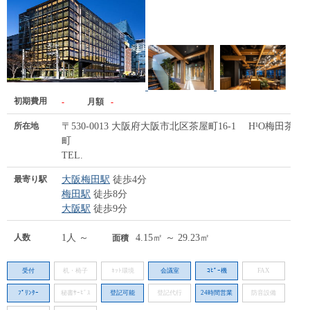
初期費用
-
月額
-
所在地
〒530-0013 大阪府大阪市北区茶屋町16-1 H¹O梅田茶屋
町
TEL.
最寄り駅
大阪梅田駅
徒歩4分
梅田駅
徒歩8分
大阪駅
徒歩9分
人数
1人 ～
4.15㎡ ～ 29.23㎡
面積
受付
机・椅子
ﾈｯﾄ環境
会議室
ｺﾋﾟｰ機
FAX
ﾌﾟﾘﾝﾀｰ
秘書ｻｰﾋﾞｽ
登記可能
登記代行
24時間営業
防音設備