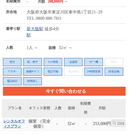
初期費用
～
-
月額
200,000円
所在地
大阪府大阪市東淀川区東中島1丁目21−29
TEL.0800-888-7811
最寄り駅
新大阪駅
徒歩4分
駅
人数
1人 ～
32㎡ ～
面積
受付
机・椅子
ﾈｯﾄ環境
会議室
ｺﾋﾟｰ機
FAX
ﾌﾟﾘﾝﾀｰ
秘書ｻｰﾋﾞｽ
登記可能
登記代行
24時間営業
防音設備
電話対応
時間貸し
今すぐ問い合わせる
初期費
プラン名
オフィス形態
人数
面積
月額
用
レンタルオフ
個室 （完全
-
32㎡
-
253,000円
ィスプラン
個室）