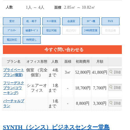
人数
1人 ～ 4人
2.85㎡ ～ 10.82㎡
面積
受付
机・椅子
ﾈｯﾄ環境
会議室
ｺﾋﾟｰ機
FAX
ﾌﾟﾘﾝﾀｰ
秘書ｻｰﾋﾞｽ
登記可能
登記代行
24時間営業
防音設備
電話対応
時間貸し
今すぐ問い合わせる
プラン名
オフィス形態
人数
面積
初期費用
月額
プライベート
個室 （完全
4名
3㎡
52,800円
41,800円
プラン(個室)
個室）
まで
フリーデスク
シェアーオ
1名
プラン(コワ
-
18,700円
7,700円
フィス
まで
ーキング)
バーチャルプ
1名
-
8,800円
3,300円
ラン
まで
SYNTH（シンス）ビジネスセンター堂島