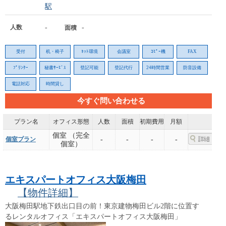
駅
人数
-
-
面積
受付
机・椅子
ﾈｯﾄ環境
会議室
ｺﾋﾟｰ機
FAX
ﾌﾟﾘﾝﾀｰ
秘書ｻｰﾋﾞｽ
登記可能
登記代行
24時間営業
防音設備
電話対応
時間貸し
今すぐ問い合わせる
プラン名
オフィス形態
人数
面積
初期費用
月額
個室 （完全
個室プラン
-
-
-
-
個室）
エキスパートオフィス大阪梅田
【物件詳細】
大阪梅田駅地下鉄出口目の前！東京建物梅田ビル2階に位置す
るレンタルオフィス「エキスパートオフィス大阪梅田」