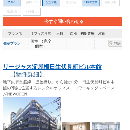
ﾌﾟﾘﾝﾀｰ
秘書ｻｰﾋﾞｽ
登記可能
登記代行
24時間営業
防音設備
電話対応
時間貸し
今すぐ問い合わせる
プラン名
オフィス形態
人数
面積
初期費用
月額
個室 （完全
個室プラン
-
-
-
-
個室）
リージャス淀屋橋日生伏見町ビル本館
【物件詳細】
地下鉄御堂筋線「淀屋橋駅」から徒歩1分、日生伏見町ビル本
館の2階に位置するレンタルオフィス・コワーキングスペース
がNEWOPEN