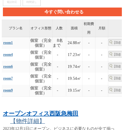
電話対応
時間貸し
今すぐ問い合わせる
初期費
プラン名
オフィス形態
人数
面積
月額
用
個室 （完全
8名
room1
24.88㎡
-
-
個室）
まで
個室 （完全
room4
-
17.23㎡
-
-
個室）
個室 （完全
room6
-
19.74㎡
-
-
個室）
個室 （完全
room7
-
19.54㎡
-
-
個室）
個室 （完全
room9
-
19.15㎡
-
-
個室）
オープンオフィス西阪急梅田
【物件詳細】
2023年12月1日にオープン。ビジネスに必要なものが全て揃っ