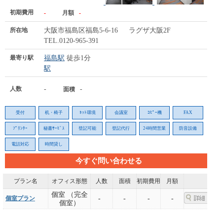
初期費用
-
月額
-
所在地
大阪市福島区福島5-6-16 ラグザ大阪2F
TEL.0120-965-391
最寄り駅
福島駅
徒歩1分
駅
人数
-
-
面積
受付
机・椅子
ﾈｯﾄ環境
会議室
ｺﾋﾟｰ機
FAX
ﾌﾟﾘﾝﾀｰ
秘書ｻｰﾋﾞｽ
登記可能
登記代行
24時間営業
防音設備
電話対応
時間貸し
今すぐ問い合わせる
プラン名
オフィス形態
人数
面積
初期費用
月額
個室 （完全
個室プラン
-
-
-
-
個室）