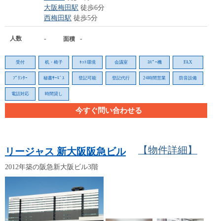
大阪梅田駅
徒歩6分
西梅田駅
徒歩5分
人数
-
-
面積
受付
机・椅子
ﾈｯﾄ環境
会議室
ｺﾋﾟｰ機
FAX
ﾌﾟﾘﾝﾀｰ
秘書ｻｰﾋﾞｽ
登記可能
登記代行
24時間営業
防音設備
電話対応
時間貸し
今すぐ問い合わせる
【物件詳細】
リージャス 新大阪阪急ビル
2012年築の阪急新大阪ビル3階