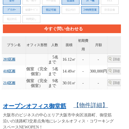
受付
机・椅子
ﾈｯﾄ環境
会議室
ｺﾋﾟｰ機
FAX
ﾌﾟﾘﾝﾀｰ
秘書ｻｰﾋﾞｽ
登記可能
登記代行
24時間営業
防音設備
電話対応
時間貸し
今すぐ問い合わせる
初期費
プラン名
オフィス形態
人数
面積
月額
用
5名
203区画
16.12㎡
-
-
まで
個室 （完全
5名
418区画
14.49㎡
-
300,000円
個室）
まで
個室 （完全
9名
214区画
30.01㎡
-
-
個室）
まで
【物件詳細】
オープンオフィス御堂筋
大阪市のビジネスの中心エリア大阪市中央区淡路町、御堂筋
沿いの淡路町3交差点角地にレンタルオフィス・コワーキング
スペースNEWOPEN！