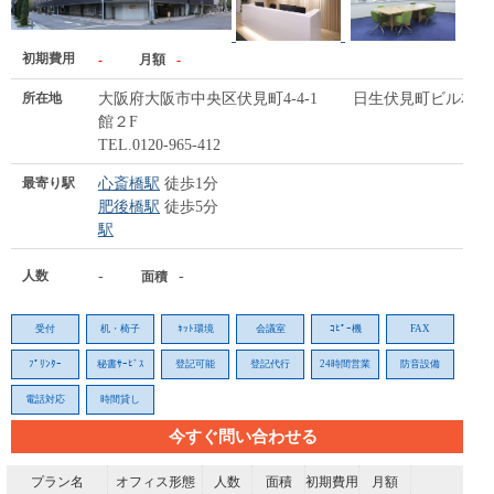
初期費用
-
月額
-
所在地
大阪府大阪市中央区伏見町4-4-1 日生伏見町ビル本
館２F
TEL.0120-965-412
最寄り駅
心斎橋駅
徒歩1分
肥後橋駅
徒歩5分
駅
人数
-
-
面積
受付
机・椅子
ﾈｯﾄ環境
会議室
ｺﾋﾟｰ機
FAX
ﾌﾟﾘﾝﾀｰ
秘書ｻｰﾋﾞｽ
登記可能
登記代行
24時間営業
防音設備
電話対応
時間貸し
今すぐ問い合わせる
プラン名
オフィス形態
人数
面積
初期費用
月額