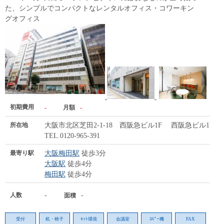
た、シンプルでコンパクトなレンタルオフィス・コワーキン
グオフィス
初期費用
-
月額
-
所在地
大阪市北区芝田2-1-18 西阪急ビル1F 西阪急ビル1F
TEL.0120-965-391
最寄り駅
大阪梅田駅
徒歩3分
大阪駅
徒歩4分
梅田駅
徒歩4分
人数
-
-
面積
受付
机・椅子
ﾈｯﾄ環境
会議室
ｺﾋﾟｰ機
FAX