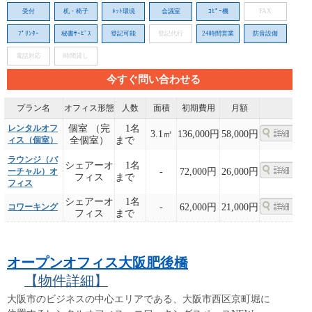
受付
机・椅子
ﾈｯﾄ環境
会議室
ｺﾋﾟｰ機
FAX
ﾌﾟﾘﾝﾀｰ
秘書ｻｰﾋﾞｽ
登記可能
登記代行
24時間営業
防音設備
電話対応
時間貸し
今すぐ問い合わせる
プラン名
オフィス形態
人数
面積
初期費用
月額
レンタルオフ
個室 （完
1名
3.1㎡
136,000円
58,000円
ィス（個室）
全個室）
まで
ラウンジ（バ
シェアーオ
1名
ーチャル）オ
-
72,000円
26,000円
フィス
まで
フィス
シェアーオ
1名
コワーキング
-
62,000円
21,000円
フィス
まで
オープンオフィス大阪肥後橋
【物件詳細】
大阪市のビジネスの中心エリアである、大阪市西区京町堀に