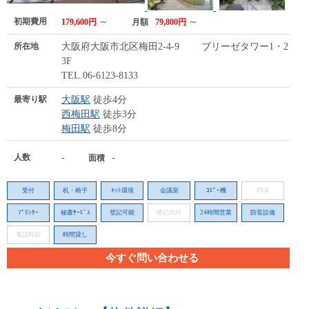
初期費用
～
～
179,600円
月額
79,800円
所在地
大阪府大阪市北区梅田2-4-9 ブリーゼタワー1・2・
3F
TEL.06-6123-8133
最寄り駅
大阪駅
徒歩4分
西梅田駅
徒歩3分
梅田駅
徒歩8分
人数
-
-
面積
受付
机・椅子
ﾈｯﾄ環境
会議室
ｺﾋﾟｰ機
FAX
ﾌﾟﾘﾝﾀｰ
秘書ｻｰﾋﾞｽ
登記可能
登記代行
24時間営業
防音設備
電話対応
時間貸し
今すぐ問い合わせる