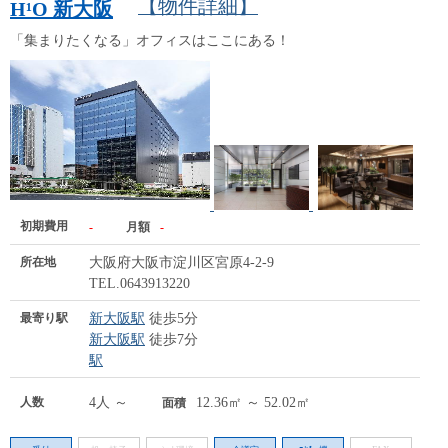
【物件詳細】
H¹O 新大阪
「集まりたくなる」オフィスはここにある！
初期費用
-
月額
-
所在地
大阪府大阪市淀川区宮原4-2-9
TEL.0643913220
最寄り駅
新大阪駅
徒歩5分
新大阪駅
徒歩7分
駅
人数
4人 ～
12.36㎡ ～ 52.02㎡
面積