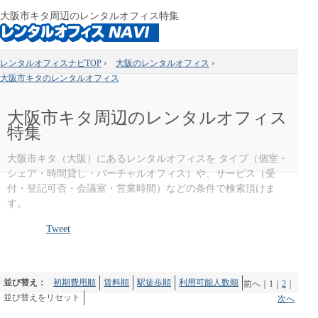
大阪市キタ周辺のレンタルオフィス特集
レンタルオフィスナビTOP
›
大阪のレンタルオフィス
›
大阪市キタのレンタルオフィス
大阪市キタ周辺のレンタルオフィス
特集
大阪市キタ（大阪）にあるレンタルオフィスを タイプ（個室・
シェア・時間貸し・バーチャルオフィス）や、サービス（受
付・登記可否・会議室・営業時間）などの条件で検索頂けま
す。
Tweet
並び替え：
初期費用順
賃料順
駅徒歩順
利用可能人数順
前へ
｜
1
｜
2
｜
並び替えをリセット
次へ