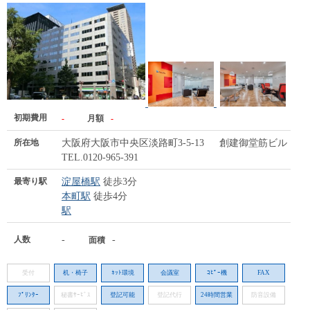
初期費用
-
月額
-
所在地
大阪府大阪市中央区淡路町3-5-13 創建御堂筋ビル
TEL.0120-965-391
最寄り駅
淀屋橋駅
徒歩3分
本町駅
徒歩4分
駅
人数
-
-
面積
受付
机・椅子
ﾈｯﾄ環境
会議室
ｺﾋﾟｰ機
FAX
ﾌﾟﾘﾝﾀｰ
秘書ｻｰﾋﾞｽ
登記可能
登記代行
24時間営業
防音設備