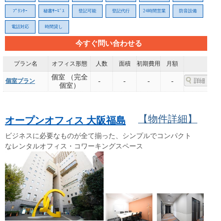
ﾌﾟﾘﾝﾀｰ
秘書ｻｰﾋﾞｽ
登記可能
登記代行
24時間営業
防音設備
電話対応
時間貸し
今すぐ問い合わせる
プラン名
オフィス形態
人数
面積
初期費用
月額
個室 （完全
個室プラン
-
-
-
-
個室）
【物件詳細】
オープンオフィス 大阪福島
ビジネスに必要なものが全て揃った、シンプルでコンパクト
なレンタルオフィス・コワーキングスペース