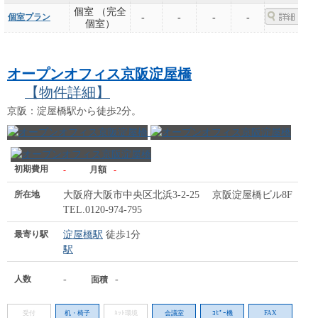
個室 （完全
個室プラン
-
-
-
-
個室）
オープンオフィス京阪淀屋橋
【物件詳細】
京阪：淀屋橋駅から徒歩2分。
初期費用
-
月額
-
所在地
大阪府大阪市中央区北浜3-2-25 京阪淀屋橋ビル8F
TEL.0120-974-795
最寄り駅
淀屋橋駅
徒歩1分
駅
人数
-
-
面積
受付
机・椅子
ﾈｯﾄ環境
会議室
ｺﾋﾟｰ機
FAX