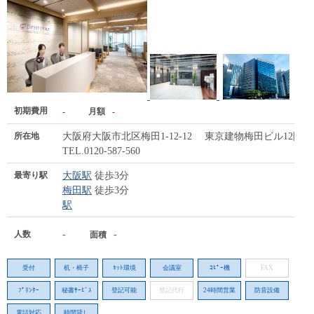
初期費用
-
月額
-
所在地
大阪府大阪市北区梅田1-12-12 東京建物梅田ビル12階
TEL.0120-587-560
最寄り駅
大阪駅
徒歩3分
梅田駅
徒歩3分
駅
人数
-
-
面積
受付
机・椅子
ﾈｯﾄ環境
会議室
ｺﾋﾟｰ機
FAX
ﾌﾟﾘﾝﾀｰ
秘書ｻｰﾋﾞｽ
登記可能
登記代行
24時間営業
防音設備
電話対応
時間貸し