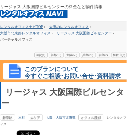
リージャス 大阪国際ビルセンターの料金など物件情報
レンタルオフィスナビTOP
›
大阪のレンタルオフィス
›
大阪市北東部レンタルオフィス
›
リージャス 大阪国際ビルセンター
›
バーチャルオフィス
滋賀(4)
京都(16)
大阪(59)
兵庫(20)
奈良(2)
和歌山(3)
このプランについて
今すぐご相談･お問い合せ･資料請求
リージャス 大阪国際ビルセンタ
ー
最寄駅
本町
エリア
大阪
›
大阪市北東部
オフィス種別
レンタルオフ
ィス