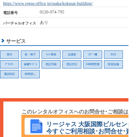
https://www.regus-office.jp/osaka/kokusai-building/
0120-974-795
電話番号
あり
バーチャルオフィス
サービス
受付
机・椅子
ﾈｯﾄ環境
会議室
ｺﾋﾟｰ機
FAX
ﾌﾟﾘﾝﾀｰ
秘書ｻｰﾋﾞｽ
登記可能
登記代行
24時間営業
防音設備
電話対応
時間貸し
このレンタルオフィスへのお問合せ･ご相談は
こちら
リージャス 大阪国際ビルセンタ
今すぐご利用相談･お問合せ･資