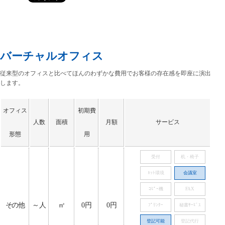
バーチャルオフィス
従来型のオフィスと比べてほんのわずかな費用でお客様の存在感を即座に演出
します。
オフィス
初期費
人数
面積
月額
サービス
形態
用
受付
机・椅子
ﾈｯﾄ環境
会議室
ｺﾋﾟｰ機
FAX
その他
～人
㎡
0円
0円
ﾌﾟﾘﾝﾀｰ
秘書ｻｰﾋﾞｽ
登記可能
登記代行