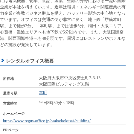
には電気機器、化学、食品、製薬、金融の分野における一流の国際
企業が本社を構えています。近年は環境・エネルギー関連産業の有
力企業が多数ビジネス拠点を構え、バッテリー製造の中心地となっ
ています。オフィスは交通の便が非常に良く、地下鉄「堺筋本町
駅」まで徒歩2分、「本町駅」までは徒歩5分、梅田・大阪エリア、
心斎橋・難波エリアへも地下鉄で5分以内です。また、大阪国際空
港、関西国際空港へも40分弱です。周辺にはレストランやホテルな
どの施設が充実しています。
レンタルオフィス概要
大阪府大阪市中央区安土町2-3-13
所在地
大阪国際ビルディング31階
本町
最寄り駅
平日8時30分～18時
営業時間
ホームページ
https://www.regus-office.jp/osaka/kokusai-building/
PRページ