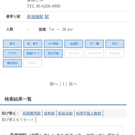
TEL.06-6266-4900
最寄り駅
長堀橋駅
駅
人数
-
7㎡ ～ 28.4㎡
面積
受付
机・椅子
ﾈｯﾄ環境
会議室
ｺﾋﾟｰ機
FAX
ﾌﾟﾘﾝﾀｰ
秘書ｻｰﾋﾞｽ
登記可能
登記代行
24時間営業
防音設備
電話対応
時間貸し
前へ
｜
1
｜
次へ
検索結果一覧
並び替え：
初期費用順
賃料順
駅徒歩順
利用可能人数順
並び替えをリセット