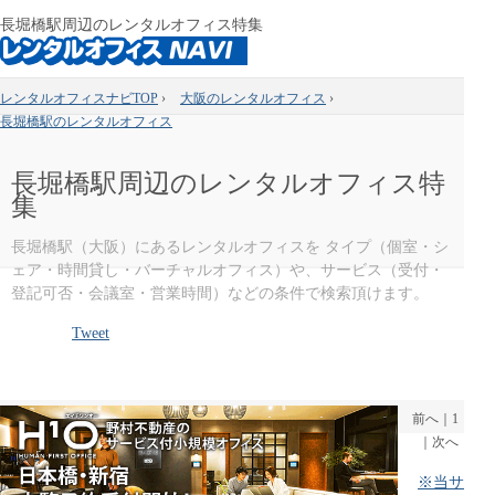
長堀橋駅周辺のレンタルオフィス特集
レンタルオフィスナビTOP
›
大阪のレンタルオフィス
›
長堀橋駅のレンタルオフィス
長堀橋駅周辺のレンタルオフィス特
集
長堀橋駅（大阪）にあるレンタルオフィスを タイプ（個室・シ
ェア・時間貸し・バーチャルオフィス）や、サービス（受付・
登記可否・会議室・営業時間）などの条件で検索頂けます。
Tweet
前へ
｜
1
｜
次へ
※当サ