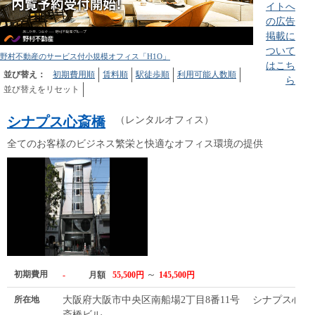
イトへ
の広告
掲載に
ついて
野村不動産のサービス付小規模オフィス「H1O」
はこち
並び替え：
初期費用順
賃料順
駅徒歩順
利用可能人数順
ら
並び替えをリセット
シナプス心斎橋
（レンタルオフィス）
全てのお客様のビジネス繁栄と快適なオフィス環境の提供
初期費用
～
-
月額
55,500円
145,500円
所在地
大阪府大阪市中央区南船場2丁目8番11号 シナプス心
斎橋ビル