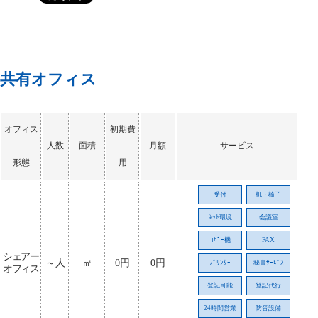
共有オフィス
オフィス
初期費
人数
面積
月額
サービス
形態
用
受付
机・椅子
ﾈｯﾄ環境
会議室
ｺﾋﾟｰ機
FAX
シェアー
～人
㎡
0円
0円
ﾌﾟﾘﾝﾀｰ
秘書ｻｰﾋﾞｽ
オフィス
登記可能
登記代行
24時間営業
防音設備