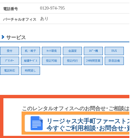
0120-974-795
電話番号
あり
バーチャルオフィス
サービス
受付
机・椅子
ﾈｯﾄ環境
会議室
ｺﾋﾟｰ機
FAX
ﾌﾟﾘﾝﾀｰ
秘書ｻｰﾋﾞｽ
登記可能
登記代行
24時間営業
防音設備
電話対応
時間貸し
このレンタルオフィスへのお問合せ･ご相談は
こちら
リージャス大手町ファーストス
今すぐご利用相談･お問合せ･資