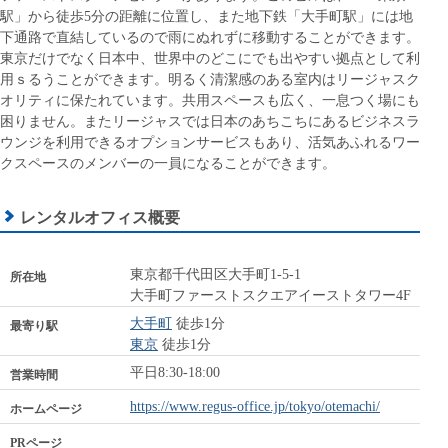
駅」から徒歩5分の距離に位置し、また地下鉄「大手町駅」には地
下通路で直結しているので雨にぬれずに移動することができます。
東京だけでなく日本中、世界中のどこにでも出やすい拠点として利
用ｓるうことができます。明るく清潔感のある室内はリージャスク
オリティに保たれています。共用スペースも広く、一息つく場にも
困りません。またリージャスでは日本のあちこちにあるビジネスラ
ウンジを利用できるオプションサービスもあり、活気あふれるワー
クスペースのメンバーの一員になることができます。
レンタルオフィス概要
東京都千代田区大手町1-5-1
所在地
大手町ファーストスクエアイーストタワー4F
大手町
徒歩1分
最寄り駅
東京
徒歩1分
平日8:30-18:00
営業時間
https://www.regus-office.jp/tokyo/otemachi/
ホームページ
PRページ