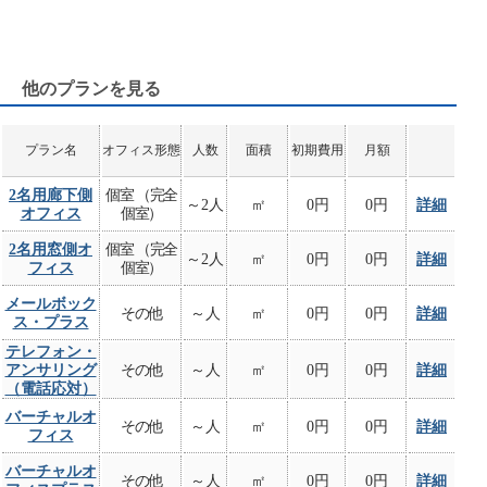
他のプランを見る
プラン名
オフィス形態
人数
面積
初期費用
月額
2名用廊下側
個室 （完全
～2人
㎡
0円
0円
詳細
オフィス
個室）
2名用窓側オ
個室 （完全
～2人
㎡
0円
0円
詳細
フィス
個室）
メールボック
その他
～人
㎡
0円
0円
詳細
ス・プラス
テレフォン・
アンサリング
その他
～人
㎡
0円
0円
詳細
（電話応対）
バーチャルオ
その他
～人
㎡
0円
0円
詳細
フィス
バーチャルオ
その他
～人
㎡
0円
0円
詳細