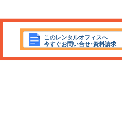
このレンタルオフィスへ
今すぐお問い合せ･資料請求
HOME
エリア：
渋谷レンタルオフィス
新宿レンタルオフィス
赤坂レンタルオ
フィス
六本木レンタルオフィス
丸の内レンタルオフィス
日本橋レンタルオフ
ィス
恵比寿レンタルオフィス
青山レンタルオフィス
銀座レンタルオフィス
秋
葉原レンタルオフィス
品川レンタルオフィス
池袋レンタルオフィス
新橋レン
タルオフィス
有楽町レンタルオフィス
福岡レンタルオフィス
大阪レンタルオ
フィス
レンタルオフィス特集
利用規約
個人情報保護方針
広告掲載について
会社情報
保育園ICTシス
東京のコワーキングスペース
テム コドモン
一般社団法人こどもDX推進