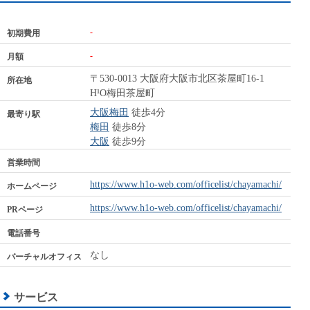
-
初期費用
-
月額
〒530-0013 大阪府大阪市北区茶屋町16-1
所在地
H¹O梅田茶屋町
大阪梅田
徒歩4分
最寄り駅
梅田
徒歩8分
大阪
徒歩9分
営業時間
https://www.h1o-web.com/officelist/chayamachi/
ホームページ
https://www.h1o-web.com/officelist/chayamachi/
PRページ
電話番号
なし
バーチャルオフィス
サービス