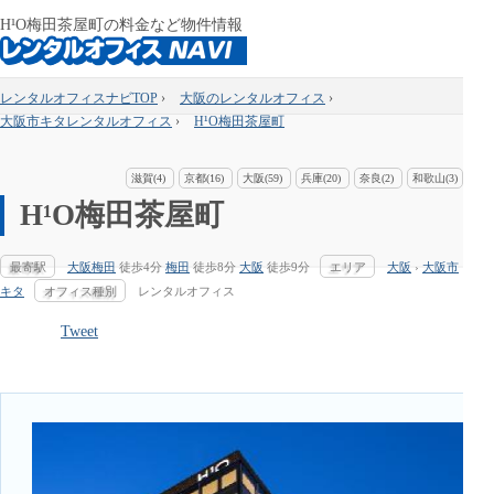
H¹O梅田茶屋町の料金など物件情報
レンタルオフィスナビTOP
›
大阪のレンタルオフィス
›
大阪市キタレンタルオフィス
›
H¹O梅田茶屋町
滋賀(4)
京都(16)
大阪(59)
兵庫(20)
奈良(2)
和歌山(3)
H¹O梅田茶屋町
最寄駅
大阪梅田
徒歩4分
梅田
徒歩8分
大阪
徒歩9分
エリア
大阪
›
大阪市
キタ
オフィス種別
レンタルオフィス
Tweet