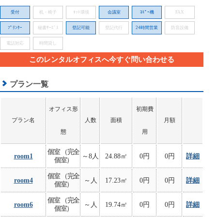
受付
机・椅子
ﾈｯﾄ環境
会議室
ｺﾋﾟｰ機
FAX
ﾌﾟﾘﾝﾀｰ
秘書ｻｰﾋﾞｽ
登記可能
登記代行
24時間営業
防音設備
電話対応
時間貸し
このレンタルオフィスへ今すぐ問い合わせる
プラン一覧
オフィス形
初期費
プラン名
人数
面積
月額
態
用
個室 （完全
room1
～8人
24.88㎡
0円
0円
詳細
個室）
個室 （完全
room4
～人
17.23㎡
0円
0円
詳細
個室）
個室 （完全
room6
～人
19.74㎡
0円
0円
詳細
個室）