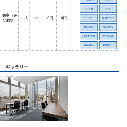
ｺﾋﾟｰ機
FAX
個室 （完
～人
㎡
0円
0円
ﾌﾟﾘﾝﾀｰ
秘書ｻｰﾋﾞｽ
全個室）
登記可能
登記代行
24時間営業
防音設備
電話対応
時間貸し
ギャラリー