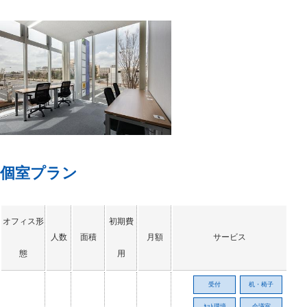
個室プラン
オフィス形
初期費
人数
面積
月額
サービス
態
用
受付
机・椅子
ﾈｯﾄ環境
会議室