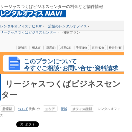
リージャスつくばビジネスセンターの料金など物件情報
レンタルオフィスナビTOP
›
茨城のレンタルオフィス
›
リージャスつくばビジネスセンター
›
個室プラン
茨城(7)
栃木(6)
群馬(5)
埼玉(23)
千葉(16)
東京(424)
神奈川(46)
このプランについて
今すぐご相談･お問い合せ･資料請求
リージャスつくばビジネスセン
ター
最寄駅
つくば
徒歩1分
エリア
茨城
オフィス種別
レンタルオフィ
ス