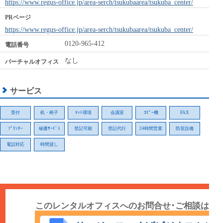
https://www.regus-office.jp/area-serch/tsukubaarea/tsukuba_center/
PRページ
https://www.regus-office.jp/area-serch/tsukubaarea/tsukuba_center/
0120-965-412
電話番号
なし
バーチャルオフィス
サービス
受付
机・椅子
ﾈｯﾄ環境
会議室
ｺﾋﾟｰ機
FAX
ﾌﾟﾘﾝﾀｰ
秘書ｻｰﾋﾞｽ
登記可能
登記代行
24時間営業
防音設備
電話対応
時間貸し
このレンタルオフィスへのお問合せ･ご相談は
こちら