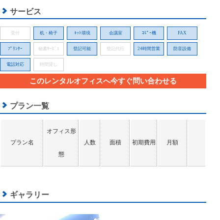
サービス
受付
机・椅子
ﾈｯﾄ環境
会議室
ｺﾋﾟｰ機
FAX
ﾌﾟﾘﾝﾀｰ
秘書ｻｰﾋﾞｽ
登記可能
登記代行
24時間営業
防音設備
電話対応
時間貸し
このレンタルオフィスへ今すぐ問い合わせる
プラン一覧
オフィス形
プラン名
人数
面積
初期費用
月額
態
ギャラリー