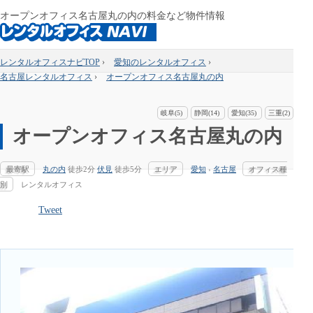
オープンオフィス名古屋丸の内の料金など物件情報
レンタルオフィスナビTOP
›
愛知のレンタルオフィス
›
名古屋レンタルオフィス
›
オープンオフィス名古屋丸の内
岐阜(5)
静岡(14)
愛知(35)
三重(2)
オープンオフィス名古屋丸の内
最寄駅
丸の内
徒歩2分
伏見
徒歩5分
エリア
愛知
›
名古屋
オフィス種
別
レンタルオフィス
Tweet