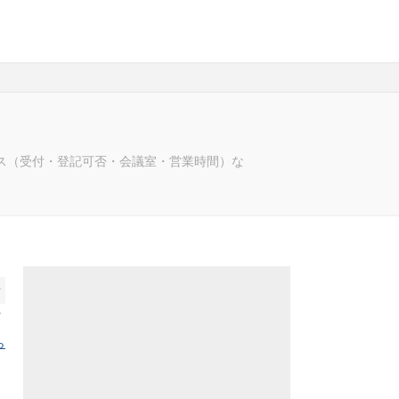
ス（受付・登記可否・会議室・営業時間）な
前
へ
ら