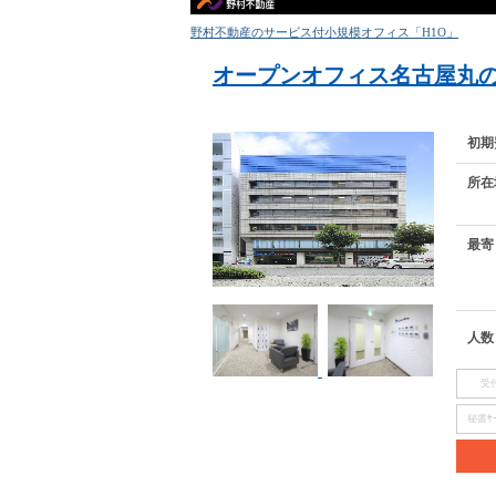
野村不動産のサービス付小規模オフィス「H1O」
オープンオフィス名古屋丸
初期
所在
最寄
人数
受
秘書ｻｰ