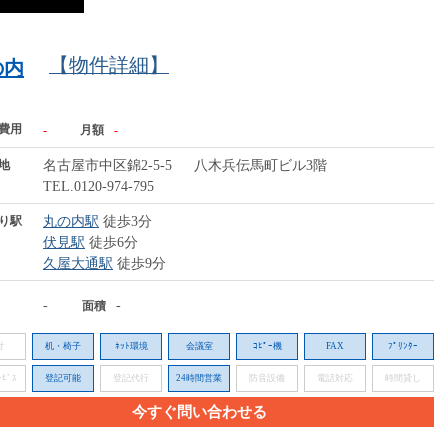
【物件詳細】
の内
費用
-
月額
-
地
名古屋市中区錦2-5-5 八木兵伝馬町ビル3階
TEL.0120-974-795
り駅
丸の内駅
徒歩3分
伏見駅
徒歩6分
久屋大通駅
徒歩9分
-
-
面積
付
机・椅子
ﾈｯﾄ環境
会議室
ｺﾋﾟｰ機
FAX
ﾌﾟﾘﾝﾀｰ
ﾋﾞｽ
登記可能
登記代行
24時間営業
防音設備
電話対応
時間貸し
今すぐ問い合わせる