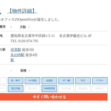
【物件詳細】
見
フィスのOpenofficeが誕生しました。
費用
-
月額
-
地
愛知県名古屋市中区錦1-5-11 名古屋伊藤忠ビル 4F
TEL.0120-974-795
り駅
伏見駅
徒歩3分
丸の内駅
徒歩4分
駅
-
-
面積
付
机・椅子
ﾈｯﾄ環境
会議室
ｺﾋﾟｰ機
FAX
ﾌﾟﾘﾝﾀｰ
ﾋﾞｽ
登記可能
登記代行
24時間営業
防音設備
電話対応
時間貸し
今すぐ問い合わせる