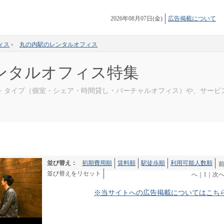
2026年08月07日(金)
広告掲載について
ィス
›
丸の内駅のレンタルオフィス
ンタルオフィス特集
を タイプ（個室・シェア・時間貸し・バーチャルオフィス）や、サービ
並び替え：
初期費用順
賃料順
駅徒歩順
利用可能人数順
並び替えをリセット
へ
｜
1
｜
次
※当サイトへの広告掲載についてはこち