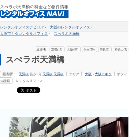
スぺラボ天満橋の料金など物件情報
レンタルオフィスナビTOP
›
大阪のレンタルオフィス
›
大阪市キタレンタルオフィス
›
スぺラボ天満橋
滋賀(4)
京都(16)
大阪(59)
兵庫(20)
奈良(2)
和歌山(3)
スぺラボ天満橋
最寄駅
天満橋
徒歩5分
天満橋
天満橋
エリア
大阪
›
大阪市キタ
オフィ
ス種別
レンタルオフィス