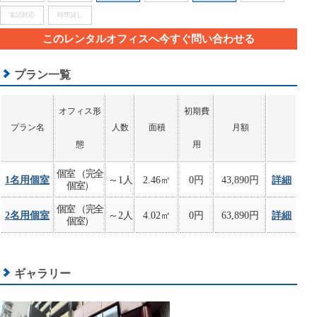
電話対応
時間貸し
このレンタルオフィスへ今すぐ問い合わせる
プラン一覧
オフィス形
初期費
プラン名
人数
面積
月額
態
用
個室 （完全
1名用個室
～1人
2.46㎡
0円
43,890円
詳細
個室）
個室 （完全
2名用個室
～2人
4.02㎡
0円
63,890円
詳細
個室）
ギャラリー