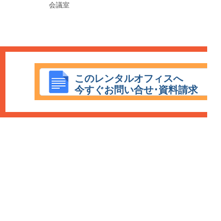
会議室
このレンタルオフィスへ
今すぐお問い合せ･資料請求
HOME
エリア：
渋谷レンタルオフィス
新宿レンタルオフィス
赤坂レンタルオ
フィス
六本木レンタルオフィス
丸の内レンタルオフィス
日本橋レンタルオフ
ィス
恵比寿レンタルオフィス
青山レンタルオフィス
銀座レンタルオフィス
秋
葉原レンタルオフィス
品川レンタルオフィス
池袋レンタルオフィス
新橋レン
タルオフィス
有楽町レンタルオフィス
福岡レンタルオフィス
大阪レンタルオ
フィス
レンタルオフィス特集
利用規約
個人情報保護方針
広告掲載について
会社情報
保育園ICTシス