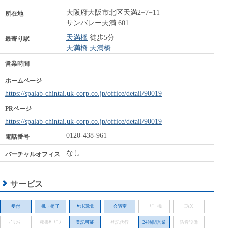
大阪府大阪市北区天満2−7−11
所在地
サンバレー天満 601
天満橋
徒歩5分
最寄り駅
天満橋
天満橋
営業時間
ホームページ
https://spalab-chintai.uk-corp.co.jp/office/detail/90019
PRページ
https://spalab-chintai.uk-corp.co.jp/office/detail/90019
0120-438-961
電話番号
なし
バーチャルオフィス
サービス
受付
机・椅子
ﾈｯﾄ環境
会議室
ｺﾋﾟｰ機
FAX
ﾌﾟﾘﾝﾀｰ
秘書ｻｰﾋﾞｽ
登記可能
登記代行
24時間営業
防音設備