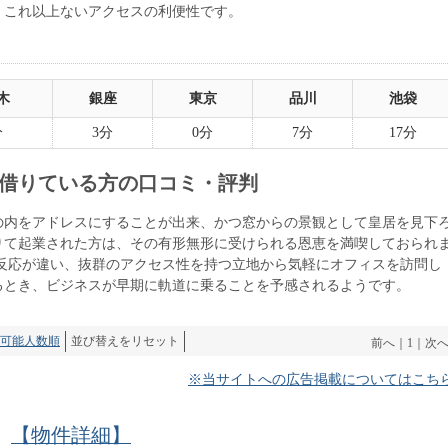
。これ以上ないアクセスの利便性です。
木
銀座
東京
品川
池袋
分
3分
0分
7分
17分
借りている方の口コミ・評判
の内をアドレスにすることが出来、かつ窓からの景観として皇居を見下
りて起業された方は、その有形無形に受けられる恩恵を満喫しておられ
の反応が違い、抜群のアクセス性を持つ立地から気軽にオフィスを訪問し
るとき、ビジネスが早期に軌道に乗ることを予感されるようです。
可能人数順
並び替えをリセット
前へ
｜
1
｜
次
※当サイトへの広告掲載についてはこち
【物件詳細】