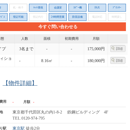
付
机・椅子
ﾈｯﾄ環境
会議室
ｺﾋﾟｰ機
FAX
ﾌﾟﾘﾝﾀｰ
ﾋﾞｽ
登記可能
登記代行
24時間営業
防音設備
電話対応
時間貸し
今すぐ問い合わせる
形態
人数
面積
初期費用
月額
イプ
3名まで
-
-
175,000円
ィショ
-
8.16㎡
-
180,000円
【物件詳細】
費用
-
月額
-
地
東京都千代田区丸の内1-8-2 鉄鋼ビルディング 4F
TEL.0120-974-795
り駅
東京駅
徒歩2分