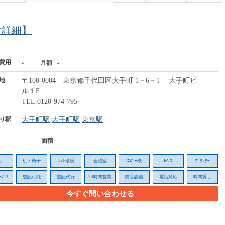
件詳細】
費用
-
月額
-
地
〒100-0004 東京都千代田区大手町 1－6－1 大手町ビ
ル１F
TEL.0120-974-795
り駅
大手町駅
大手町駅
東京駅
-
-
面積
付
机・椅子
ﾈｯﾄ環境
会議室
ｺﾋﾟｰ機
FAX
ﾌﾟﾘﾝﾀｰ
ﾋﾞｽ
登記可能
登記代行
24時間営業
防音設備
電話対応
時間貸し
今すぐ問い合わせる