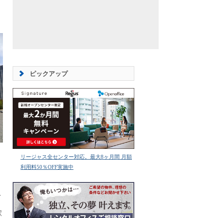
ピックアップ
リージャス全センター対応。最大8ヶ月間 月額
利用料50％OFF実施中
こ
周
駅