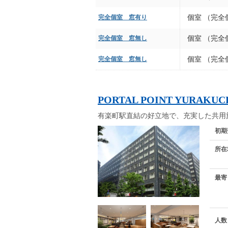
完全個室 窓有り
個室 （完全
完全個室 窓無し
個室 （完全
完全個室 窓無し
個室 （完全
PORTAL POINT YURAKU
有楽町駅直結の好立地で、充実した共用
初期
所在
最寄
人数