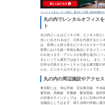
リージャス全センター対応。最大8ヶ月間 月額利用料50
丸の内でレンタルオフィスを
ト
丸の内といえばビジネス街、ビジネス街と
合いに出されるほど、日本を代表するビジ
は、世界にも誇り得るビジネスセクターです
世界における超一等地を拠点にするメリッ
のがあります。アドレスが起業を強力にバ
るといっても過言ではありません。 また、
日本を代表するターミナルである東京駅の
ルも、ビジネス上の大きなメリットです。
丸の内の周辺施設やアクセス
東京駅には、JR山手線、京浜東北線、中央
都宮線、高崎線、常磐線、横須賀線、総武
の圧巻のラインナップは、まさに日本の中央
辺施設としてはまず、竣工当時の外観に復