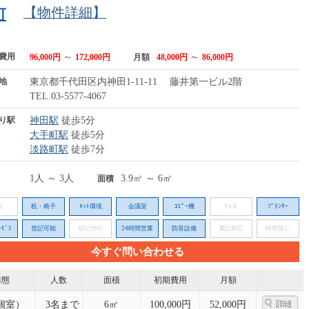
【物件詳細】
町
費用
～
～
96,000円
172,000円
月額
48,000円
86,000円
地
東京都千代田区内神田1-11-11 藤井第一ビル2階
TEL.03-5577-4067
り駅
神田駅
徒歩5分
大手町駅
徒歩5分
淡路町駅
徒歩7分
1人 ～ 3人
3.9㎡ ～ 6㎡
面積
付
机・椅子
ﾈｯﾄ環境
会議室
ｺﾋﾟｰ機
FAX
ﾌﾟﾘﾝﾀｰ
ﾋﾞｽ
登記可能
登記代行
24時間営業
防音設備
電話対応
時間貸し
今すぐ問い合わせる
形態
人数
面積
初期費用
月額
個室）
3名まで
6㎡
100,000円
52,000円