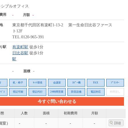
キシブルオフィス
費用
-
月額
-
地
東京都千代田区有楽町1-13-2 第一生命日比谷ファース
ト12F
TEL.0120-965-391
り駅
有楽町駅
徒歩1分
日比谷駅
徒歩1分
駅
-
-
面積
付
机・椅子
ﾈｯﾄ環境
会議室
ｺﾋﾟｰ機
FAX
ﾌﾟﾘﾝﾀｰ
ﾋﾞｽ
登記可能
登記代行
24時間営業
防音設備
電話対応
時間貸し
今すぐ問い合わせる
形態
人数
面積
初期費用
月額
個室）
-
-
-
-