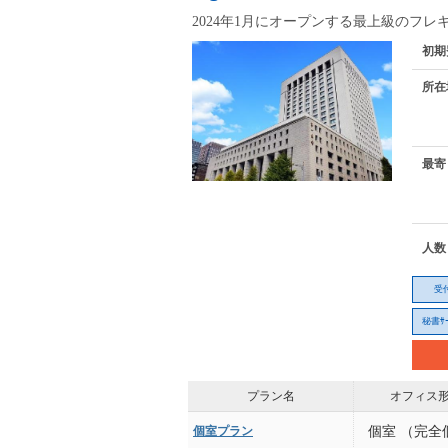
2024年1月にオープンする最上級のフレ
初期
所在
最寄
人数
受
秘書ｻｰ
プラン名
オフィス
個室プラン
個室 （完全