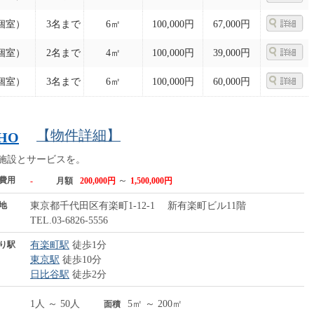
個室）
3名まで
6㎡
100,000円
67,000円
個室）
2名まで
4㎡
100,000円
39,000円
個室）
3名まで
6㎡
100,000円
60,000円
【物件詳細】
CHO
施設とサービスを。
費用
～
-
月額
200,000円
1,500,000円
地
東京都千代田区有楽町1-12-1 新有楽町ビル11階
TEL.03-6826-5556
り駅
有楽町駅
徒歩1分
東京駅
徒歩10分
日比谷駅
徒歩2分
1人 ～ 50人
5㎡ ～ 200㎡
面積