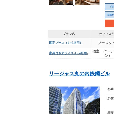
受
秘書ｻｰ
プラン名
オフィス
固定ブース（1～3名用）
ブースタ
個室（パーテ
家具付きオフィス-1～4名用-
ン）
リージャス丸の内鉄鋼ビル
初期
所在
最寄