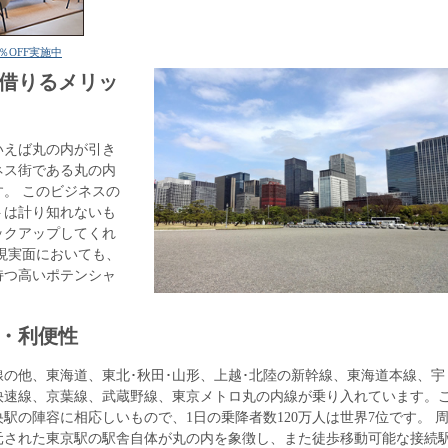
％OFF実施中
借りるメリッ
いえば丸の内が引き
ネス街である丸の内
。 このビジネスの
トは計り知れないも
ックアップしてくれ
現実面においても、
持つ高いポテンシャ
・利便性
線の他、東海道、東北･秋田･山形、上越･北陸の新幹線、東海道本線、宇
快速線、京葉線、武蔵野線、東京メトロ丸の内線が乗り入れています。
駅の陣容に相応しいもので、1日の乗降者数120万人は世界7位です。 
元された東京駅の駅舎自体が丸の内を象徴し、また徒歩移動可能な接続