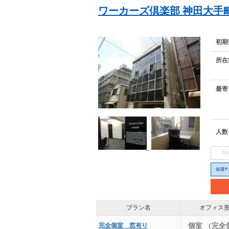
ワーカーズ倶楽部 神田大手
初期
所在
最寄
人数
受
秘書ｻｰ
プラン名
オフィス
完全個室 窓有り
個室 （完全