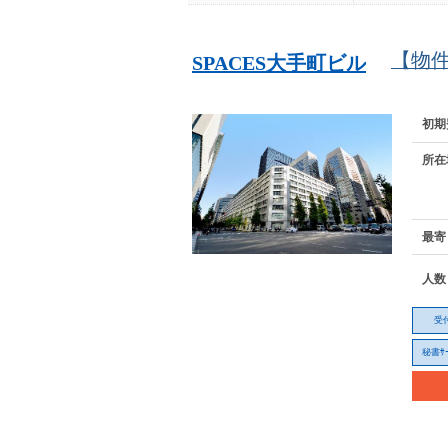
【物
SPACES大手町ビル
初期
所在
最寄
人数
受
秘書ｻｰ