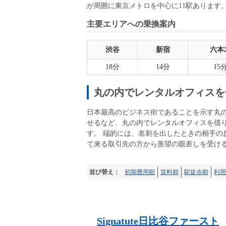
が周囲に東京メトロを中心に11駅あります
主要エリアへの乗換案内
渋谷
新宿
六本
18分
14分
15
丸の内でレンタルオフィスを
日本最高のビジネス街であることを示す丸
せるなど、丸の内でレンタルオフィスを借
す。 端的には、名刺を出したときの相手
て来る取引先の方から羨望の眼差しを受け
並び替え：
初期費用順
賃料順
駅徒歩順
利用
Signatute日比谷ファースト