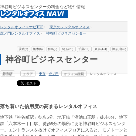
神谷町ビジネスセンターの料金など物件情報
レンタルオフィスナビTOP
›
東京のレンタルオフィス
›
虎ノ門レンタルオフィス
›
神谷町ビジネスセンター
茨城(7)
栃木(6)
群馬(5)
埼玉(23)
千葉(16)
東京(424)
神奈川(46)
神谷町ビジネスセンター
最寄駅
エリア
東京
›
虎ノ門
オフィス種別
レンタルオフィス
落ち着いた信用度の高まるレンタルオフィス
地下鉄「神谷町駅」徒歩5分、地下鉄「溜池山王駅」徒歩8分、地下
鉄「六本木一丁目駅」徒歩9分の場所にある神谷町ビジネスセンタ
ー。エントランスを抜けてオフィスフロアに入ると、モノトーンと