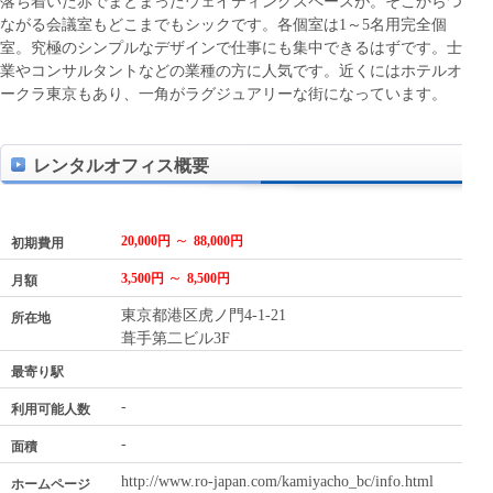
落ち着いた赤でまとまったウェイティングスペースが。そこからつ
ながる会議室もどこまでもシックです。各個室は1～5名用完全個
室。究極のシンプルなデザインで仕事にも集中できるはずです。士
業やコンサルタントなどの業種の方に人気です。近くにはホテルオ
ークラ東京もあり、一角がラグジュアリーな街になっています。
レンタルオフィス概要
～
20,000円
88,000円
初期費用
～
3,500円
8,500円
月額
東京都港区虎ノ門4-1-21
所在地
葺手第二ビル3F
最寄り駅
-
利用可能人数
-
面積
http://www.ro-japan.com/kamiyacho_bc/info.html
ホームページ