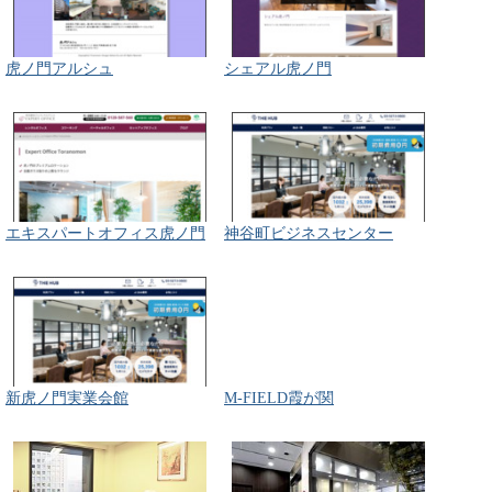
虎ノ門アルシュ
シェアル虎ノ門
エキスパートオフィス虎ノ門
神谷町ビジネスセンター
新虎ノ門実業会館
M-FIELD霞が関