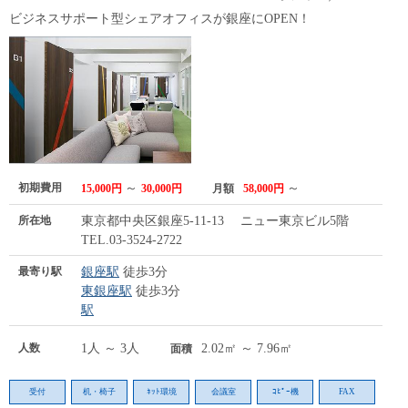
ビジネスサポート型シェアオフィスが銀座にOPEN！
初期費用
～
～
15,000円
30,000円
月額
58,000円
所在地
東京都中央区銀座5-11-13 ニュー東京ビル5階
TEL.03-3524-2722
最寄り駅
銀座駅
徒歩3分
東銀座駅
徒歩3分
駅
人数
1人 ～ 3人
2.02㎡ ～ 7.96㎡
面積
受付
机・椅子
ﾈｯﾄ環境
会議室
ｺﾋﾟｰ機
FAX