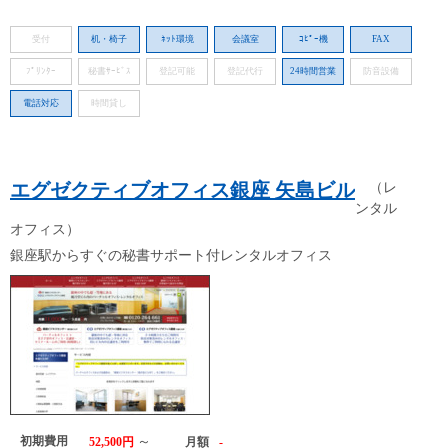
受付
机・椅子
ﾈｯﾄ環境
会議室
ｺﾋﾟｰ機
FAX
ﾌﾟﾘﾝﾀｰ
秘書ｻｰﾋﾞｽ
登記可能
登記代行
24時間営業
防音設備
電話対応
時間貸し
エグゼクティブオフィス銀座 矢島ビル
（レ
ンタル
オフィス）
銀座駅からすぐの秘書サポート付レンタルオフィス
初期費用
～
52,500円
月額
-