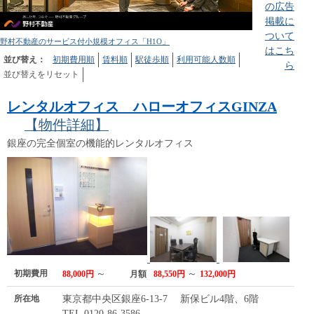
の広告
掲載に
ついて
野村不動産のサービス付小規模オフィス「H1O」
はこち
並び替え：
初期費用順
賃料順
駅徒歩順
利用可能人数順
ら
並び替えをリセット
レンタルオフィス ハローオフィスGINZA
【物件詳細】
銀座の完全個室の機能的レンタルオフィス
初期費用
～
～
88,000円
月額
88,550円
132,000円
所在地
東京都中央区銀座6-13-7 新保ビル4階、6階
TEL.0120-86-3586