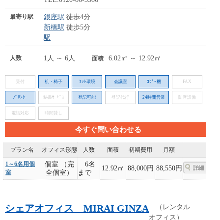
最寄り駅
銀座駅
徒歩4分
新橋駅
徒歩5分
駅
人数
1人 ～ 6人
6.02㎡ ～ 12.92㎡
面積
受付
机・椅子
ﾈｯﾄ環境
会議室
ｺﾋﾟｰ機
FAX
ﾌﾟﾘﾝﾀｰ
秘書ｻｰﾋﾞｽ
登記可能
登記代行
24時間営業
防音設備
電話対応
時間貸し
今すぐ問い合わせる
プラン名
オフィス形態
人数
面積
初期費用
月額
1～6名用個
個室 （完
6名
12.92㎡
88,000円
88,550円
室
全個室）
まで
シェアオフィス MIRAI GINZA
（レンタル
オフィス）