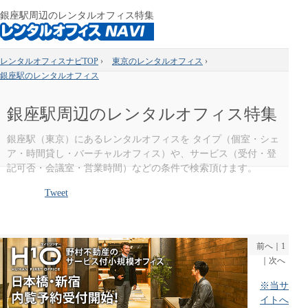
銀座駅周辺のレンタルオフィス特集
レンタルオフィスナビTOP
›
東京のレンタルオフィス
›
銀座駅のレンタルオフィス
銀座駅周辺のレンタルオフィス特集
銀座駅（東京）にあるレンタルオフィスを タイプ（個室・シェ
ア・時間貸し・バーチャルオフィス）や、サービス（受付・登
記可否・会議室・営業時間）などの条件で検索頂けます。
Tweet
前へ
｜
1
｜
次へ
※当サ
イトへ