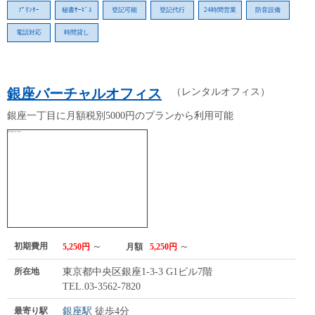
ﾌﾟﾘﾝﾀｰ
秘書ｻｰﾋﾞｽ
登記可能
登記代行
24時間営業
防音設備
電話対応
時間貸し
銀座バーチャルオフィス
（レンタルオフィス）
銀座一丁目に月額税別5000円のプランから利用可能
初期費用
～
～
5,250円
月額
5,250円
所在地
東京都中央区銀座1-3-3 G1ビル7階
TEL.03-3562-7820
最寄り駅
銀座駅
徒歩4分