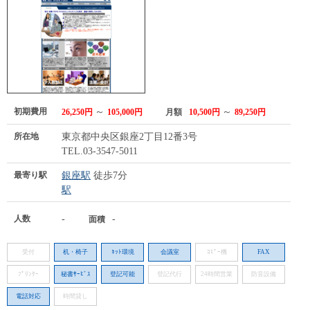
初期費用
～
～
26,250円
105,000円
月額
10,500円
89,250円
所在地
東京都中央区銀座2丁目12番3号
TEL.03-3547-5011
最寄り駅
銀座駅
徒歩7分
駅
人数
-
-
面積
受付
机・椅子
ﾈｯﾄ環境
会議室
ｺﾋﾟｰ機
FAX
ﾌﾟﾘﾝﾀｰ
秘書ｻｰﾋﾞｽ
登記可能
登記代行
24時間営業
防音設備
電話対応
時間貸し