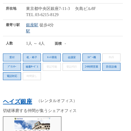
所在地
東京都中央区銀座7-11-3 矢島ビル8F
TEL.03-6215-8129
最寄り駅
銀座駅
徒歩4分
駅
人数
1人 ～ 4人
-
面積
受付
机・椅子
ﾈｯﾄ環境
会議室
ｺﾋﾟｰ機
FAX
ﾌﾟﾘﾝﾀｰ
秘書ｻｰﾋﾞｽ
登記可能
登記代行
24時間営業
防音設備
電話対応
時間貸し
ヘイズ銀座
（レンタルオフィス）
切磋琢磨する仲間が集うシェアオフィス