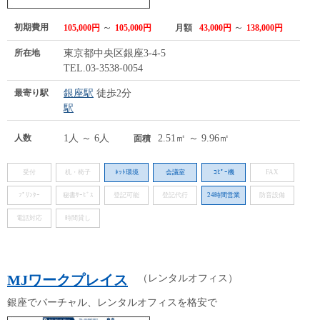
初期費用
～
～
105,000円
105,000円
月額
43,000円
138,000円
所在地
東京都中央区銀座3-4-5
TEL.03-3538-0054
最寄り駅
銀座駅
徒歩2分
駅
人数
1人 ～ 6人
2.51㎡ ～ 9.96㎡
面積
受付
机・椅子
ﾈｯﾄ環境
会議室
ｺﾋﾟｰ機
FAX
ﾌﾟﾘﾝﾀｰ
秘書ｻｰﾋﾞｽ
登記可能
登記代行
24時間営業
防音設備
電話対応
時間貸し
MJワークプレイス
（レンタルオフィス）
銀座でバーチャル、レンタルオフィスを格安で