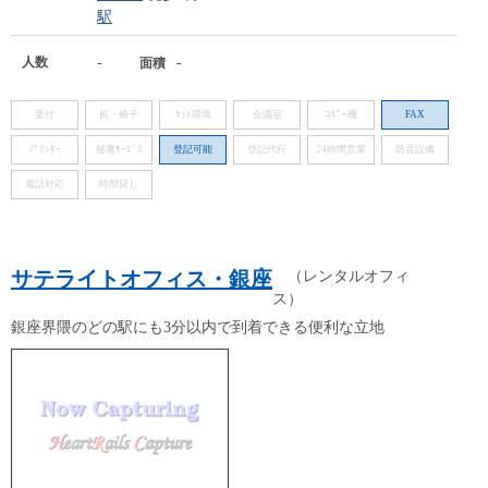
駅
人数
-
-
面積
受付
机・椅子
ﾈｯﾄ環境
会議室
ｺﾋﾟｰ機
FAX
ﾌﾟﾘﾝﾀｰ
秘書ｻｰﾋﾞｽ
登記可能
登記代行
24時間営業
防音設備
電話対応
時間貸し
サテライトオフィス・銀座
（レンタルオフィ
ス）
銀座界隈のどの駅にも3分以内で到着できる便利な立地