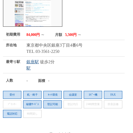
初期費用
～
～
84,000円
月額
5,500円
所在地
東京都中央区銀座3丁目4番6号
TEL.03-3561-2250
最寄り駅
銀座駅
徒歩2分
駅
人数
-
-
面積
受付
机・椅子
ﾈｯﾄ環境
会議室
ｺﾋﾟｰ機
FAX
ﾌﾟﾘﾝﾀｰ
秘書ｻｰﾋﾞｽ
登記可能
登記代行
24時間営業
防音設備
電話対応
時間貸し