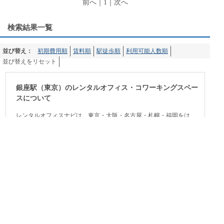
前へ
｜
1
｜
次へ
検索結果一覧
並び替え：
初期費用順
賃料順
駅徒歩順
利用可能人数順
並び替えをリセット
銀座駅（東京）のレンタルオフィス・コワーキングスペー
スについて
レンタルオフィスナビは、東京・大阪・名古屋・札幌・福岡をは
じめ、全国のレンタルオフィスやサービスオフィス、シェアハウ
ス、インキュベーションオフィスなどの物件情報を検索できるサ
イトです。料金や立地、特徴など様々な条件からピッタリの事務
所物件を検索する事ができます。起業や支店開設などの際にお役
立て下さい。
HOME
エリア：
渋谷レンタルオフィス
新宿レンタルオフィス
赤坂レンタルオ
フィス
六本木レンタルオフィス
丸の内レンタルオフィス
日本橋レンタルオフ
ィス
恵比寿レンタルオフィス
青山レンタルオフィス
銀座レンタルオフィス
秋
葉原レンタルオフィス
品川レンタルオフィス
池袋レンタルオフィス
新橋レン
タルオフィス
有楽町レンタルオフィス
福岡レンタルオフィス
大阪レンタルオ