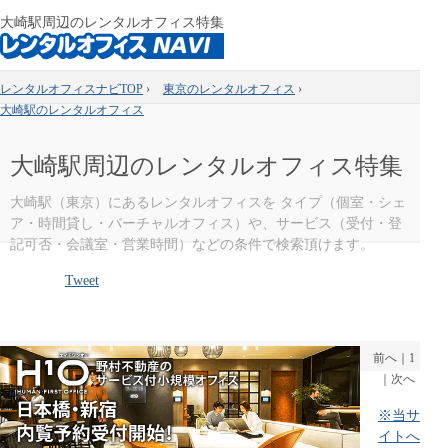
大崎駅周辺のレンタルオフィス特集
レンタルオフィスナビTOP
›
東京のレンタルオフィス
›
大崎駅のレンタルオフィス
大崎駅周辺のレンタルオフィス特集
大崎駅（東京）にあるレンタルオフィスを タイプ（個室・シェ
ア・時間貸し・バーチャルオフィス）や、サービス（受付・登
記可否・会議室・営業時間）などの条件で検索頂けます。
Tweet
前へ
｜
1
｜
次へ
※当サ
イトへ