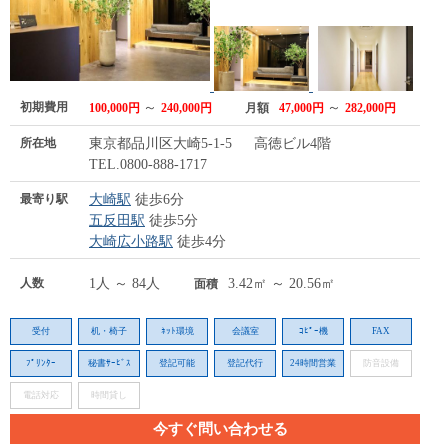
初期費用
～
～
100,000円
240,000円
月額
47,000円
282,000円
所在地
東京都品川区大崎5-1-5 高徳ビル4階
TEL.0800-888-1717
最寄り駅
大崎駅
徒歩6分
五反田駅
徒歩5分
大崎広小路駅
徒歩4分
人数
1人 ～ 84人
3.42㎡ ～ 20.56㎡
面積
受付
机・椅子
ﾈｯﾄ環境
会議室
ｺﾋﾟｰ機
FAX
ﾌﾟﾘﾝﾀｰ
秘書ｻｰﾋﾞｽ
登記可能
登記代行
24時間営業
防音設備
電話対応
時間貸し
今すぐ問い合わせる