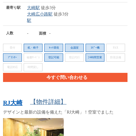
最寄り駅
大崎駅
徒歩3分
大崎広小路駅
徒歩3分
駅
人数
-
-
面積
受付
机・椅子
ﾈｯﾄ環境
会議室
ｺﾋﾟｰ機
FAX
ﾌﾟﾘﾝﾀｰ
秘書ｻｰﾋﾞｽ
登記可能
登記代行
24時間営業
防音設備
電話対応
時間貸し
今すぐ問い合わせる
【物件詳細】
RJ大崎
デザインと最新の設備を備えた「RJ大崎」！空室でました