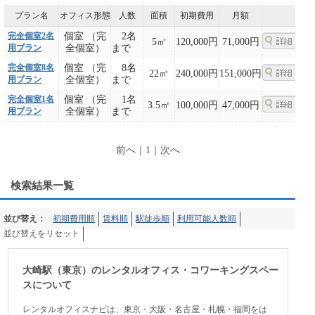
プラン名
オフィス形態
人数
面積
初期費用
月額
完全個室2名
個室 （完
2名
5㎡
120,000円
71,000円
用プラン
全個室）
まで
完全個室8名
個室 （完
8名
22㎡
240,000円
151,000円
用プラン
全個室）
まで
完全個室1名
個室 （完
1名
3.5㎡
100,000円
47,000円
用プラン
全個室）
まで
前へ
｜
1
｜
次へ
検索結果一覧
並び替え：
初期費用順
賃料順
駅徒歩順
利用可能人数順
並び替えをリセット
大崎駅（東京）のレンタルオフィス・コワーキングスペー
スについて
レンタルオフィスナビは、東京・大阪・名古屋・札幌・福岡をは