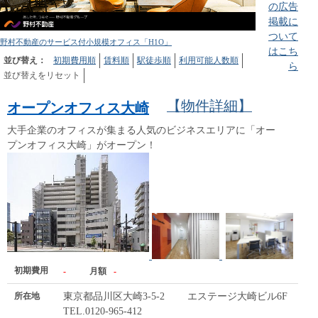
の広告
掲載に
ついて
野村不動産のサービス付小規模オフィス「H1O」
はこち
並び替え：
初期費用順
賃料順
駅徒歩順
利用可能人数順
ら
並び替えをリセット
【物件詳細】
オープンオフィス大崎
大手企業のオフィスが集まる人気のビジネスエリアに「オー
プンオフィス大崎」がオープン！
初期費用
-
月額
-
所在地
東京都品川区大崎3-5-2 エステージ大崎ビル6F
TEL.0120-965-412