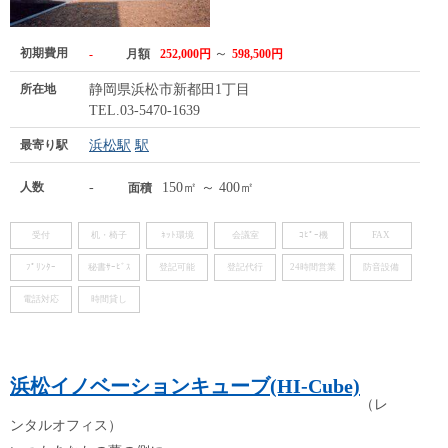
初期費用
～
-
月額
252,000円
598,500円
所在地
静岡県浜松市新都田1丁目
TEL.03-5470-1639
最寄り駅
浜松駅
駅
人数
-
150㎡ ～ 400㎡
面積
受付
机・椅子
ﾈｯﾄ環境
会議室
ｺﾋﾟｰ機
FAX
ﾌﾟﾘﾝﾀｰ
秘書ｻｰﾋﾞｽ
登記可能
登記代行
24時間営業
防音設備
電話対応
時間貸し
浜松イノベーションキューブ(HI-Cube)
（レ
ンタルオフィス）