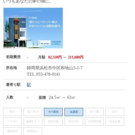
いつもあなたの夢の側に。
初期費用
～
-
月額
82,320円
211,680円
所在地
静岡県浜松市中区和地山3-1-7
TEL.053-478-0141
最寄り駅
駅
人数
-
24.5㎡ ～ 63㎡
面積
受付
机・椅子
ﾈｯﾄ環境
会議室
ｺﾋﾟｰ機
FAX
ﾌﾟﾘﾝﾀｰ
秘書ｻｰﾋﾞｽ
登記可能
登記代行
24時間営業
防音設備
電話対応
時間貸し