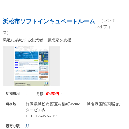
浜松市ソフトインキュベートルーム
（レンタ
ルオフィ
ス）
果敢に挑戦する創業者・起業家を支援
初期費用
～
-
月額
69,850円
所在地
静岡県浜松市西区村櫛町4598-9 浜名湖国際頭脳セン
タービル内
TEL.053-457-2044
最寄り駅
駅