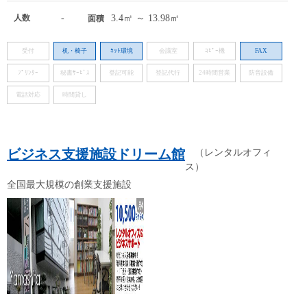
人数
-
3.4㎡ ～ 13.98㎡
面積
受付
机・椅子
ﾈｯﾄ環境
会議室
ｺﾋﾟｰ機
FAX
ﾌﾟﾘﾝﾀｰ
秘書ｻｰﾋﾞｽ
登記可能
登記代行
24時間営業
防音設備
電話対応
時間貸し
ビジネス支援施設ドリーム館
（レンタルオフィ
ス）
全国最大規模の創業支援施設