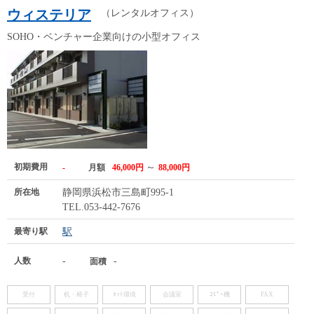
ウィステリア
（レンタルオフィス）
SOHO・ベンチャー企業向けの小型オフィス
初期費用
～
-
月額
46,000円
88,000円
所在地
静岡県浜松市三島町995-1
TEL.053-442-7676
最寄り駅
駅
人数
-
-
面積
受付
机・椅子
ﾈｯﾄ環境
会議室
ｺﾋﾟｰ機
FAX