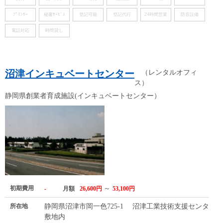
ﾌﾟﾘﾝﾀｰ
秘書ｻｰﾋﾞｽ
登記可能
登記代行
24時間営業
防音設備
電話対応
時間貸し
沼津インキュベートセンター
（レンタルオフィ
ス）
静岡県創業者育成施設(インキュベートセンター）
初期費用
～
-
月額
26,600円
53,100円
所在地
静岡県沼津市岡一色725-1 沼津工業技術支援センター
敷地内