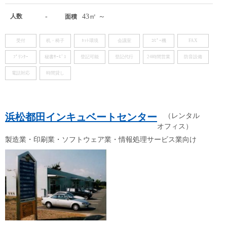
人数
-
43㎡ ～
面積
受付
机・椅子
ﾈｯﾄ環境
会議室
ｺﾋﾟｰ機
FAX
ﾌﾟﾘﾝﾀｰ
秘書ｻｰﾋﾞｽ
登記可能
登記代行
24時間営業
防音設備
電話対応
時間貸し
浜松都田インキュベートセンター
（レンタル
オフィス）
製造業・印刷業・ソフトウェア業・情報処理サービス業向け