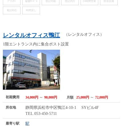
ﾌﾟﾘﾝﾀｰ
秘書ｻｰﾋﾞｽ
登記可能
登記代行
24時間営業
防音設備
電話対応
時間貸し
レンタルオフィス鴨江
（レンタルオフィス）
1階エントランス内に集合ポスト設置
初期費用
～
～
34,000円
90,000円
月額
25,000円
72,000円
所在地
静岡県浜松市中区鴨江4-10-1 SYビル4F
TEL.053-450-5711
最寄り駅
駅