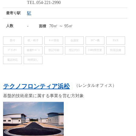
TEL.054-221-2990
最寄り駅
駅
人数
-
70㎡ ～ 95㎡
面積
受付
机・椅子
ﾈｯﾄ環境
会議室
ｺﾋﾟｰ機
FAX
ﾌﾟﾘﾝﾀｰ
秘書ｻｰﾋﾞｽ
登記可能
登記代行
24時間営業
防音設備
電話対応
時間貸し
テクノフロンティア浜松
（レンタルオフィス）
基盤的技術産業に属する事業を営む方対象