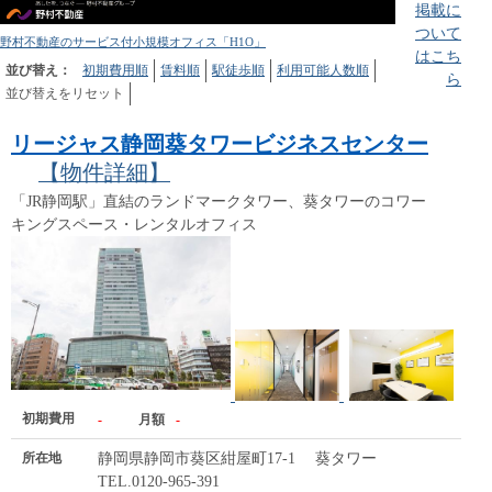
掲載に
ついて
野村不動産のサービス付小規模オフィス「H1O」
はこち
並び替え：
初期費用順
賃料順
駅徒歩順
利用可能人数順
ら
並び替えをリセット
リージャス静岡葵タワービジネスセンター
【物件詳細】
「JR静岡駅」直結のランドマークタワー、葵タワーのコワー
キングスペース・レンタルオフィス
初期費用
-
月額
-
所在地
静岡県静岡市葵区紺屋町17-1 葵タワー
TEL.0120-965-391