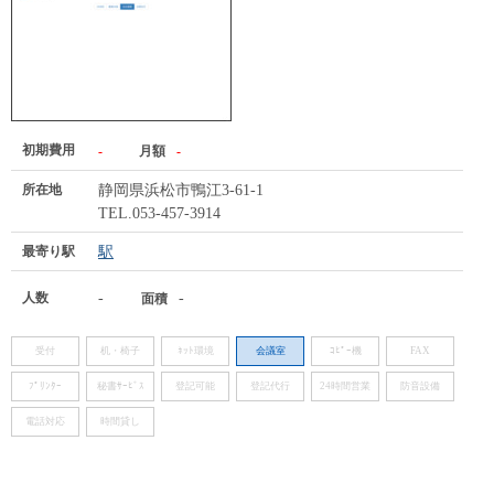
初期費用
-
月額
-
所在地
静岡県浜松市鴨江3-61-1
TEL.053-457-3914
最寄り駅
駅
人数
-
-
面積
受付
机・椅子
ﾈｯﾄ環境
会議室
ｺﾋﾟｰ機
FAX
ﾌﾟﾘﾝﾀｰ
秘書ｻｰﾋﾞｽ
登記可能
登記代行
24時間営業
防音設備
電話対応
時間貸し