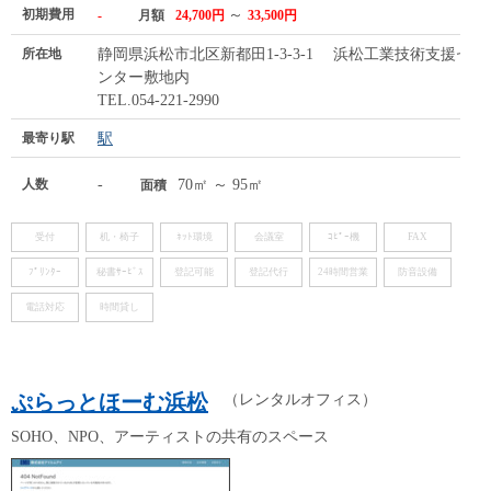
初期費用
～
-
月額
24,700円
33,500円
所在地
静岡県浜松市北区新都田1-3-3-1 浜松工業技術支援セ
ンター敷地内
TEL.054-221-2990
最寄り駅
駅
人数
-
70㎡ ～ 95㎡
面積
受付
机・椅子
ﾈｯﾄ環境
会議室
ｺﾋﾟｰ機
FAX
ﾌﾟﾘﾝﾀｰ
秘書ｻｰﾋﾞｽ
登記可能
登記代行
24時間営業
防音設備
電話対応
時間貸し
ぷらっとほーむ浜松
（レンタルオフィス）
SOHO、NPO、アーティストの共有のスペース