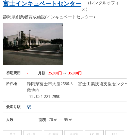
富士インキュベートセンター
（レンタルオフィ
ス）
静岡県創業者育成施設(インキュベートセンター）
初期費用
～
-
月額
25,800円
35,000円
所在地
静岡県富士市大淵2586-3 富士工業技術支援センター
敷地内
TEL.054-221-2990
最寄り駅
駅
人数
-
70㎡ ～ 95㎡
面積
受付
机・椅子
ﾈｯﾄ環境
会議室
ｺﾋﾟｰ機
FAX