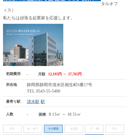
タルオフ
ィス）
私たちは頑張る起業家を応援します。
初期費用
～
-
月額
12,195円
27,765円
所在地
静岡県静岡市清水区相生町6番17号
TEL.0543-55-5400
最寄り駅
清水駅
駅
人数
-
8.13㎡ ～ 18.51㎡
面積
受付
机・椅子
ﾈｯﾄ環境
会議室
ｺﾋﾟｰ機
FAX