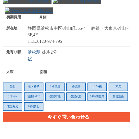
初期費用
-
月額
-
所在地
静岡県浜松市中区砂山町355-4 静銀・大東京砂山ビル
3F,4F
TEL.0120-974-795
最寄り駅
浜松駅
徒歩2分
駅
人数
-
-
面積
受付
机・椅子
ﾈｯﾄ環境
会議室
ｺﾋﾟｰ機
FAX
ﾌﾟﾘﾝﾀｰ
秘書ｻｰﾋﾞｽ
登記可能
登記代行
24時間営業
防音設備
電話対応
時間貸し
今すぐ問い合わせる