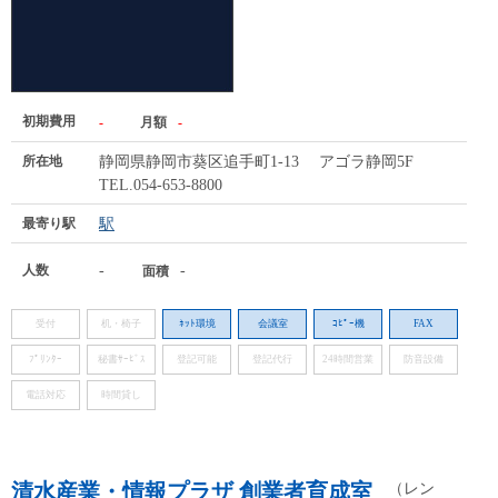
初期費用
-
月額
-
所在地
静岡県静岡市葵区追手町1-13 アゴラ静岡5F
TEL.054-653-8800
最寄り駅
駅
人数
-
-
面積
受付
机・椅子
ﾈｯﾄ環境
会議室
ｺﾋﾟｰ機
FAX
ﾌﾟﾘﾝﾀｰ
秘書ｻｰﾋﾞｽ
登記可能
登記代行
24時間営業
防音設備
電話対応
時間貸し
清水産業・情報プラザ 創業者育成室
（レン