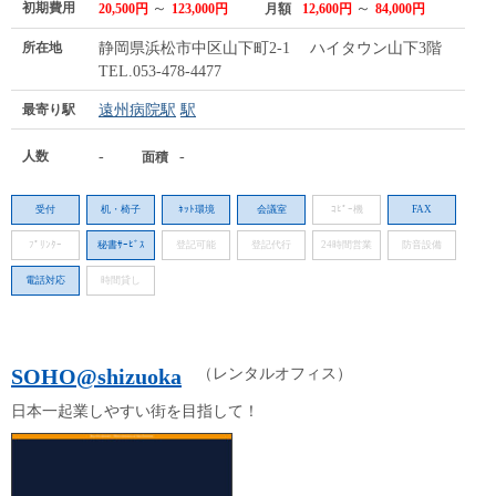
初期費用
～
～
20,500円
123,000円
月額
12,600円
84,000円
所在地
静岡県浜松市中区山下町2-1 ハイタウン山下3階
TEL.053-478-4477
最寄り駅
遠州病院駅
駅
人数
-
-
面積
受付
机・椅子
ﾈｯﾄ環境
会議室
ｺﾋﾟｰ機
FAX
ﾌﾟﾘﾝﾀｰ
秘書ｻｰﾋﾞｽ
登記可能
登記代行
24時間営業
防音設備
電話対応
時間貸し
SOHO@shizuoka
（レンタルオフィス）
日本一起業しやすい街を目指して！