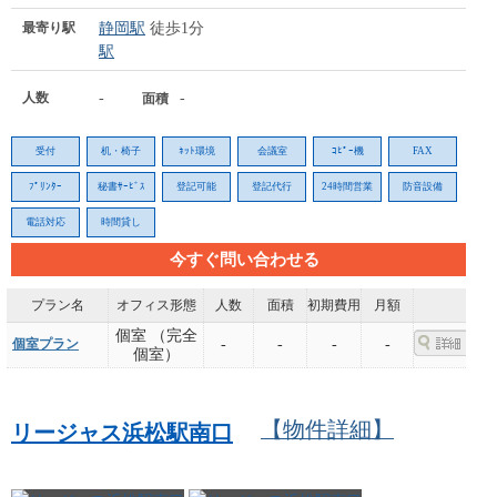
最寄り駅
静岡駅
徒歩1分
駅
人数
-
-
面積
受付
机・椅子
ﾈｯﾄ環境
会議室
ｺﾋﾟｰ機
FAX
ﾌﾟﾘﾝﾀｰ
秘書ｻｰﾋﾞｽ
登記可能
登記代行
24時間営業
防音設備
電話対応
時間貸し
今すぐ問い合わせる
プラン名
オフィス形態
人数
面積
初期費用
月額
個室 （完全
個室プラン
-
-
-
-
個室）
【物件詳細】
リージャス浜松駅南口