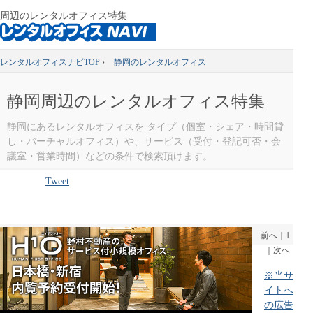
周辺のレンタルオフィス特集
レンタルオフィスナビTOP
›
静岡のレンタルオフィス
静岡周辺のレンタルオフィス特集
静岡にあるレンタルオフィスを タイプ（個室・シェア・時間貸
し・バーチャルオフィス）や、サービス（受付・登記可否・会
議室・営業時間）などの条件で検索頂けます。
Tweet
前へ
｜
1
｜
次へ
※当サ
イトへ
の広告