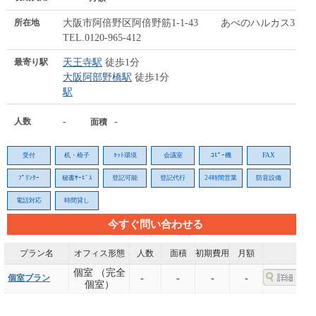
所在地
大阪市阿倍野区阿倍野筋1-1-43 あべのハルカス31F
TEL.0120-965-412
最寄り駅
天王寺駅
徒歩1分
大阪阿部野橋駅
徒歩1分
駅
人数
-
-
面積
受付
机・椅子
ﾈｯﾄ環境
会議室
ｺﾋﾟｰ機
FAX
ﾌﾟﾘﾝﾀｰ
秘書ｻｰﾋﾞｽ
登記可能
登記代行
24時間営業
防音設備
電話対応
時間貸し
今すぐ問い合わせる
プラン名
オフィス形態
人数
面積
初期費用
月額
個室 （完全
個室プラン
-
-
-
-
個室）