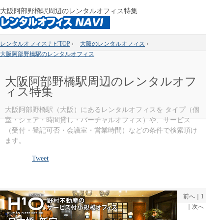
大阪阿部野橋駅周辺のレンタルオフィス特集
レンタルオフィスナビTOP
›
大阪のレンタルオフィス
›
大阪阿部野橋駅のレンタルオフィス
大阪阿部野橋駅周辺のレンタルオフ
ィス特集
大阪阿部野橋駅（大阪）にあるレンタルオフィスを タイプ（個
室・シェア・時間貸し・バーチャルオフィス）や、サービス
（受付・登記可否・会議室・営業時間）などの条件で検索頂け
ます。
Tweet
前へ
｜
1
｜
次へ