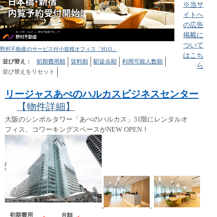
※当サ
イトへ
の広告
掲載に
ついて
野村不動産のサービス付小規模オフィス「H1O」
はこち
並び替え：
初期費用順
賃料順
駅徒歩順
利用可能人数順
ら
並び替えをリセット
リージャスあべのハルカスビジネスセンター
【物件詳細】
大阪のシンボルタワー「あべのハルカス」31階にレンタルオ
フィス、コワーキングスペースがNEW OPEN！
初期費用
-
月額
-