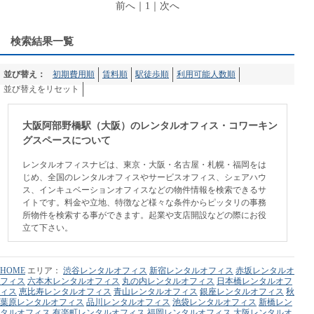
前へ
｜
1
｜
次へ
検索結果一覧
並び替え：
初期費用順
賃料順
駅徒歩順
利用可能人数順
並び替えをリセット
大阪阿部野橋駅（大阪）のレンタルオフィス・コワーキン
グスペースについて
レンタルオフィスナビは、東京・大阪・名古屋・札幌・福岡をは
じめ、全国のレンタルオフィスやサービスオフィス、シェアハウ
ス、インキュベーションオフィスなどの物件情報を検索できるサ
イトです。料金や立地、特徴など様々な条件からピッタリの事務
所物件を検索する事ができます。起業や支店開設などの際にお役
立て下さい。
HOME
エリア：
渋谷レンタルオフィス
新宿レンタルオフィス
赤坂レンタルオ
フィス
六本木レンタルオフィス
丸の内レンタルオフィス
日本橋レンタルオフ
ィス
恵比寿レンタルオフィス
青山レンタルオフィス
銀座レンタルオフィス
秋
葉原レンタルオフィス
品川レンタルオフィス
池袋レンタルオフィス
新橋レン
タルオフィス
有楽町レンタルオフィス
福岡レンタルオフィス
大阪レンタルオ