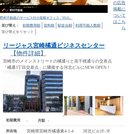
の広告
掲載に
ついて
野村不動産のサービス付小規模オフィス「H1O」
はこち
並び替え：
初期費用順
賃料順
駅徒歩順
利用可能人数順
ら
並び替えをリセット
リージャス宮崎橘通ビジネスセンター
【物件詳細】
宮崎市のメインストリートの橘通りと高千穂通りの交差点
「橘通3丁目交差点」に隣接する河北ビルにNEW OPEN！
初期費用
-
月額
-
所在地
宮崎県宮崎市橘通東4-1-4 河北ビル1F-3F