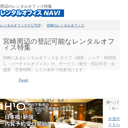
周辺のレンタルオフィス特集
レンタルオフィスナビTOP
›
宮崎のレンタルオフィス
宮崎周辺の登記可能なレンタルオフ
ィス特集
宮崎にあるレンタルオフィスを タイプ（個室・シェア・時間貸
し・バーチャルオフィス）や、サービス（受付・登記可否・会
議室・営業時間）などの条件で検索頂けます。
Tweet
前へ
｜
1
｜
次へ
※当サ
イトへ