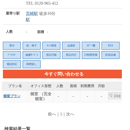
TEL.0120-965-412
最寄り駅
宮崎駅
徒歩10分
駅
人数
-
-
面積
受付
机・椅子
ﾈｯﾄ環境
会議室
ｺﾋﾟｰ機
FAX
ﾌﾟﾘﾝﾀｰ
秘書ｻｰﾋﾞｽ
登記可能
登記代行
24時間営業
防音設備
電話対応
時間貸し
今すぐ問い合わせる
プラン名
オフィス形態
人数
面積
初期費用
月額
個室 （完全
個室プラン
-
-
-
-
個室）
前へ
｜
1
｜
次へ
検索結果一覧