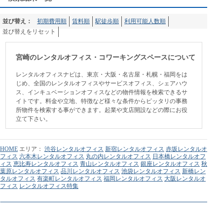
並び替え：
初期費用順
賃料順
駅徒歩順
利用可能人数順
並び替えをリセット
宮崎のレンタルオフィス・コワーキングスペースについて
レンタルオフィスナビは、東京・大阪・名古屋・札幌・福岡をは
じめ、全国のレンタルオフィスやサービスオフィス、シェアハウ
ス、インキュベーションオフィスなどの物件情報を検索できるサ
イトです。料金や立地、特徴など様々な条件からピッタリの事務
所物件を検索する事ができます。起業や支店開設などの際にお役
立て下さい。
HOME
エリア：
渋谷レンタルオフィス
新宿レンタルオフィス
赤坂レンタルオ
フィス
六本木レンタルオフィス
丸の内レンタルオフィス
日本橋レンタルオフ
ィス
恵比寿レンタルオフィス
青山レンタルオフィス
銀座レンタルオフィス
秋
葉原レンタルオフィス
品川レンタルオフィス
池袋レンタルオフィス
新橋レン
タルオフィス
有楽町レンタルオフィス
福岡レンタルオフィス
大阪レンタルオ
フィス
レンタルオフィス特集
利用規約
個人情報保護方針
広告掲載について
会社情報
保育園ICTシス