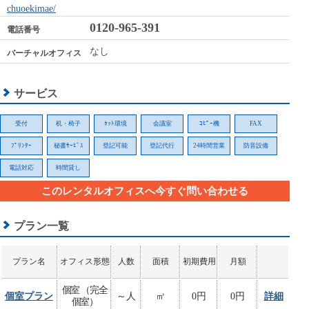
chuoekimae/
0120-965-391
電話番号
なし
バーチャルオフィス
サービス
受付
机・椅子
ﾈｯﾄ環境
会議室
ｺﾋﾟｰ機
FAX
ﾌﾟﾘﾝﾀｰ
秘書ｻｰﾋﾞｽ
登記可能
登記代行
24時間営業
防音設備
電話対応
時間貸し
このレンタルオフィスへ今すぐ問い合わせる
プラン一覧
プラン名
オフィス形態
人数
面積
初期費用
月額
個室 （完全
個室プラン
～人
㎡
0円
0円
詳細
個室）