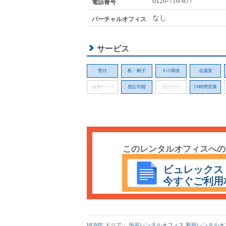
0120-710-677
電話番号
なし
バーチャルオフィス
サービス
受付
机・椅子
ﾈｯﾄ環境
会議室
秘書ｻｰﾋﾞｽ
登記可能
登記代行
24時間営業
このレンタルオフィスへの
ビュレックス フ
今すぐご利用
HOME
エリア：
渋谷レンタルオフィス
新宿レンタルオ