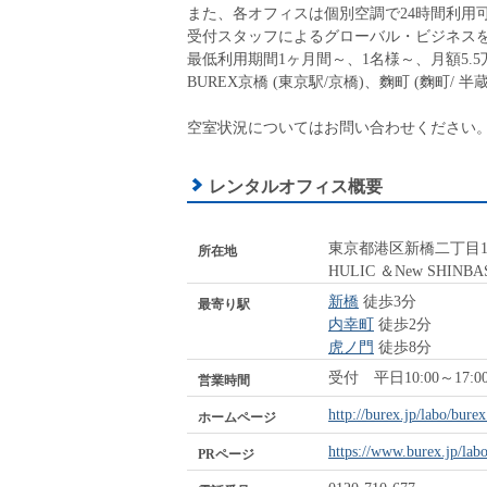
また、各オフィスは個別空調で24時間利用
受付スタッフによるグローバル・ビジネス
最低利用期間1ヶ月間～、1名様～、月額5.
BUREX京橋 (東京駅/京橋)、麴町 (麴町/
空室状況についてはお問い合わせください
レンタルオフィス概要
東京都港区新橋二丁目1
所在地
HULIC ＆New SHINBA
新橋
徒歩3分
最寄り駅
内幸町
徒歩2分
虎ノ門
徒歩8分
受付 平日10:00～17:
営業時間
http://burex.jp/labo/burex
ホームページ
https://www.burex.jp/lab
PRページ