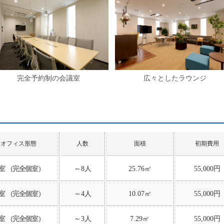
完全予約制の会議室
広々としたラウンジ
オフィス形態
人数
面積
初期費用
室 （完全個室）
～8人
25.76㎡
55,000円
室 （完全個室）
～4人
10.07㎡
55,000円
室 （完全個室）
～3人
7.29㎡
55,000円