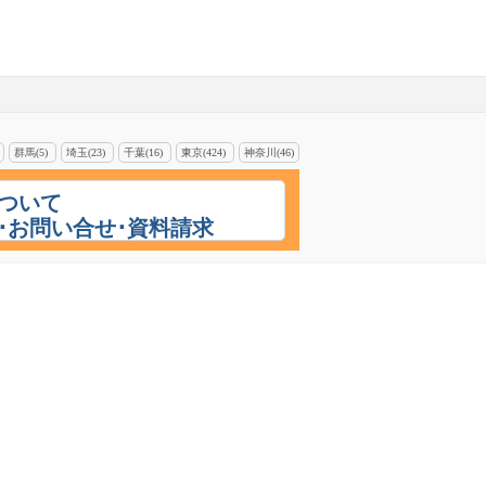
群馬(5)
埼玉(23)
千葉(16)
東京(424)
神奈川(46)
ついて
･お問い合せ･資料請求