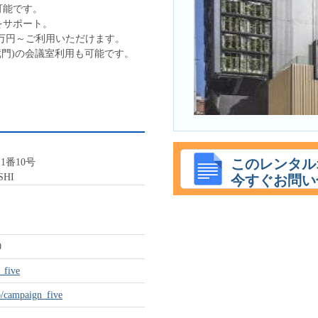
可能です。
をサポート。
5万円～ご利用いただけます。
 半蔵門)の会議室利用も可能です。
。
このレンタル
1番10号
SHI
今すぐお問い
00
_five
o/campaign_five