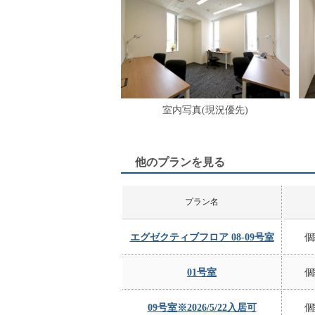
室内写真(現況優先)
他のプランを見る
プラン名
エグゼクティブフロア 08-09号室
個
01号室
個
09号室※2026/5/22入居可
個