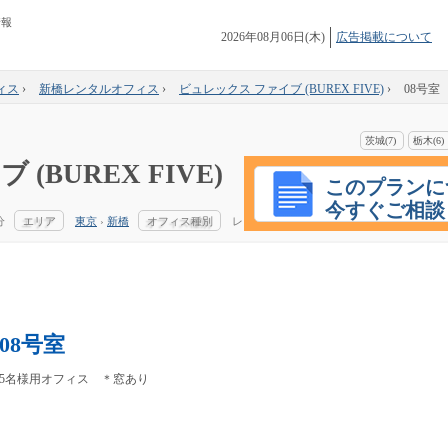
情報
2026年08月06日(木)
広告掲載について
ィス
›
新橋レンタルオフィス
›
ビュレックス ファイブ (BUREX FIVE)
›
08号室
茨城(7)
栃木(6)
(BUREX FIVE)
このプランに
今すぐご相談
分
エリア
東京
›
新橋
オフィス種別
レ
08号室
5名様用オフィス ＊窓あり