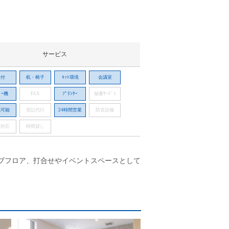
サービス
受付
机・椅子
ﾈｯﾄ環境
会議室
ﾟｰ機
FAX
ﾌﾟﾘﾝﾀｰ
秘書ｻｰﾋﾞｽ
記可能
登記代行
24時間営業
防音設備
話対応
時間貸し
ィブフロア、打合せやイベントスペースとして