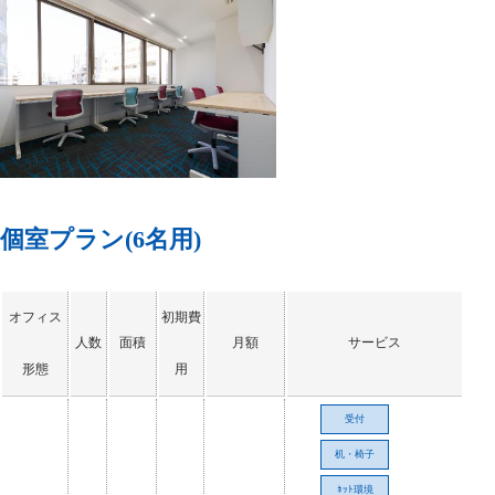
個室プラン(6名用)
オフィス
初期費
人数
面積
月額
サービス
形態
用
受付
机・椅子
ﾈｯﾄ環境