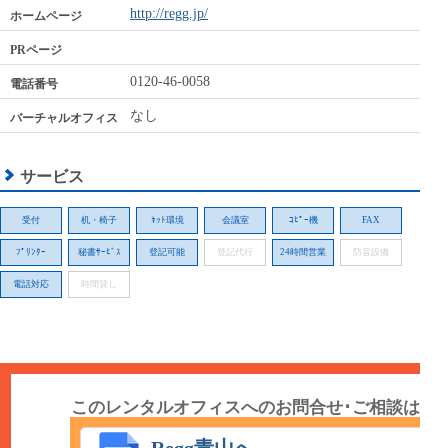
http://regg.jp/
ホームページ
PRページ
0120-46-0058
電話番号
なし
バーチャルオフィス
サービス
受付
机・椅子
ﾈｯﾄ環境
会議室
ｺﾋﾟｰ機
FAX
ﾌﾟﾘﾝﾀｰ
秘書ｻｰﾋﾞｽ
登記可能
登記代行
24時間営業
防音設備
電話対応
時間貸し
このレンタルオフィスへのお問合せ･ご相談は
こちら