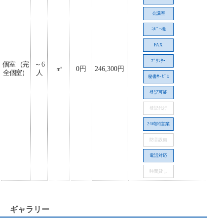
会議室
ｺﾋﾟｰ機
FAX
ﾌﾟﾘﾝﾀｰ
個室 （完
～6
㎡
0円
246,300円
全個室）
人
秘書ｻｰﾋﾞｽ
登記可能
登記代行
24時間営業
防音設備
電話対応
時間貸し
ギャラリー