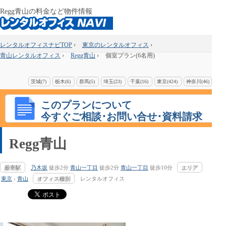
Regg青山の料金など物件情報
レンタルオフィスナビTOP
›
東京のレンタルオフィス
›
青山レンタルオフィス
›
Regg青山
›
個室プラン(6名用)
茨城(7)
栃木(6)
群馬(5)
埼玉(23)
千葉(16)
東京(424)
神奈川(46)
このプランについて
今すぐご相談･お問い合せ･資料請求
Regg青山
最寄駅
乃木坂
徒歩2分
青山一丁目
徒歩2分
青山一丁目
徒歩10分
エリア
東京
›
青山
オフィス種別
レンタルオフィス