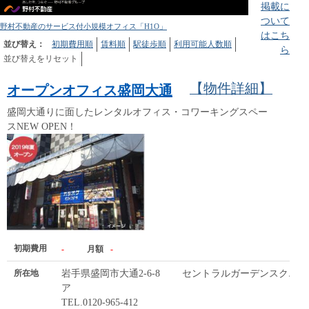
掲載に
ついて
野村不動産のサービス付小規模オフィス「H1O」
はこち
並び替え：
初期費用順
賃料順
駅徒歩順
利用可能人数順
ら
並び替えをリセット
【物件詳細】
オープンオフィス盛岡大通
盛岡大通りに面したレンタルオフィス・コワーキングスペー
スNEW OPEN！
初期費用
-
月額
-
所在地
岩手県盛岡市大通2-6-8 セントラルガーデンスクエ
ア
TEL.0120-965-412