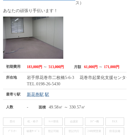
ス）
あなたの頑張り手伝います！
初期費用
～
～
183,000円
513,000円
月額
61,000円
171,000円
所在地
岩手県花巻市二枚橋5-6-3 花巻市起業化支援センター
TEL.0198-26-5430
最寄り駅
新花巻駅
駅
人数
-
49.58㎡ ～ 330.57㎡
面積
受付
机・椅子
ﾈｯﾄ環境
会議室
ｺﾋﾟｰ機
FAX
ﾌﾟﾘﾝﾀｰ
秘書ｻｰﾋﾞｽ
登記可能
登記代行
24時間営業
防音設備