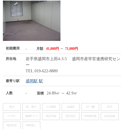
初期費用
～
-
月額
41,000円
71,000円
所在地
岩手県盛岡市上田4-3-5 盛岡市産学官連携研究センタ
ー
TEL.019-622-8889
最寄り駅
盛岡駅
駅
人数
-
24.89㎡ ～ 42.9㎡
面積
受付
机・椅子
ﾈｯﾄ環境
会議室
ｺﾋﾟｰ機
FAX
ﾌﾟﾘﾝﾀｰ
秘書ｻｰﾋﾞｽ
登記可能
登記代行
24時間営業
防音設備
電話対応
時間貸し