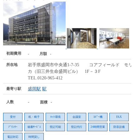
初期費用
-
月額
-
所在地
岩手県盛岡市中央通1-7-35 コアフィールド モリオ
カ（旧三井生命盛岡ビル） 1F－３F
TEL.0120-965-412
最寄り駅
盛岡駅
駅
人数
-
-
面積
受付
机・椅子
ﾈｯﾄ環境
会議室
ｺﾋﾟｰ機
FAX
ﾌﾟﾘﾝﾀｰ
秘書ｻｰﾋﾞｽ
登記可能
登記代行
24時間営業
防音設備
電話対応
時間貸し