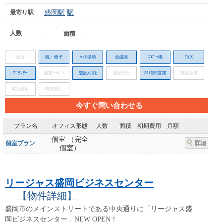
最寄り駅
盛岡駅
駅
人数
-
-
面積
受付
机・椅子
ﾈｯﾄ環境
会議室
ｺﾋﾟｰ機
FAX
ﾌﾟﾘﾝﾀｰ
秘書ｻｰﾋﾞｽ
登記可能
登記代行
24時間営業
防音設備
電話対応
時間貸し
今すぐ問い合わせる
プラン名
オフィス形態
人数
面積
初期費用
月額
個室 （完全
個室プラン
-
-
-
-
個室）
リージャス盛岡ビジネスセンター
【物件詳細】
盛岡市のメインストリートである中央通りに「リージャス盛
岡ビジネスセンター」NEW OPEN！