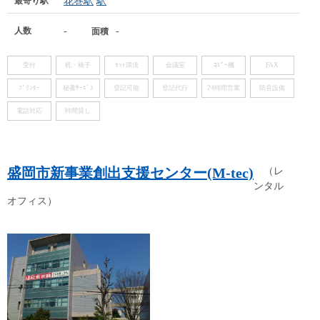
最寄り駅
花巻駅
駅
人数
-
-
面積
受付
机・椅子
ﾈｯﾄ環境
会議室
ｺﾋﾟｰ機
FAX
ﾌﾟﾘﾝﾀｰ
秘書ｻｰﾋﾞｽ
登記可能
登記代行
24時間営業
防音設備
電話対応
時間貸し
盛岡市新事業創出支援センター(M-tec)
（レ
ンタル
オフィス）