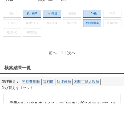
受付
机・椅子
ﾈｯﾄ環境
会議室
ｺﾋﾟｰ機
FAX
ﾌﾟﾘﾝﾀｰ
秘書ｻｰﾋﾞｽ
登記可能
登記代行
24時間営業
防音設備
電話対応
時間貸し
前へ
｜
1
｜
次へ
検索結果一覧
並び替え：
初期費用順
賃料順
駅徒歩順
利用可能人数順
並び替えをリセット
岩手のレンタルオフィス・コワーキングスペースについて
レンタルオフィスナビは、東京・大阪・名古屋・札幌・福岡をは
じめ、全国のレンタルオフィスやサービスオフィス、シェアハウ
ス、インキュベーションオフィスなどの物件情報を検索できるサ
イトです。料金や立地、特徴など様々な条件からピッタリの事務