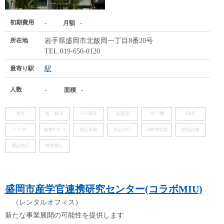
初期費用
-
月額
-
所在地
岩手県盛岡市北飯岡一丁目8番20号
TEL.019-656-0120
最寄り駅
駅
人数
-
-
面積
受付
机・椅子
ﾈｯﾄ環境
会議室
ｺﾋﾟｰ機
FAX
ﾌﾟﾘﾝﾀｰ
秘書ｻｰﾋﾞｽ
登記可能
登記代行
24時間営業
防音設備
電話対応
時間貸し
盛岡市産学官連携研究センター(コラボMIU)
（レンタルオフィス）
新たな事業展開の可能性を提供します