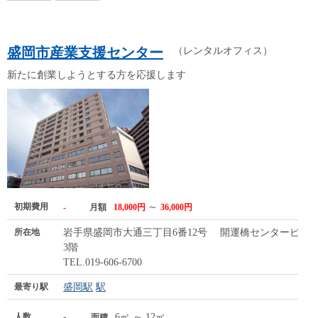
盛岡市産業支援センター
（レンタルオフィス）
新たに創業しようとする方を応援します
初期費用
～
-
月額
18,000円
36,000円
所在地
岩手県盛岡市大通三丁目6番12号 開運橋センタービル
3階
TEL.019-606-6700
最寄り駅
盛岡駅
駅
人数
-
6㎡ ～ 12㎡
面積