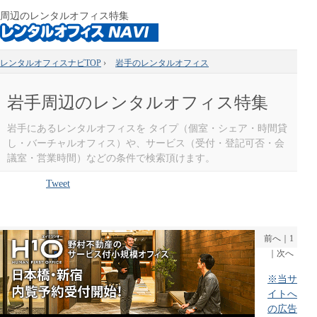
周辺のレンタルオフィス特集
レンタルオフィスナビTOP
›
岩手のレンタルオフィス
岩手周辺のレンタルオフィス特集
岩手にあるレンタルオフィスを タイプ（個室・シェア・時間貸
し・バーチャルオフィス）や、サービス（受付・登記可否・会
議室・営業時間）などの条件で検索頂けます。
Tweet
前へ
｜
1
｜
次へ
※当サ
イトへ
の広告