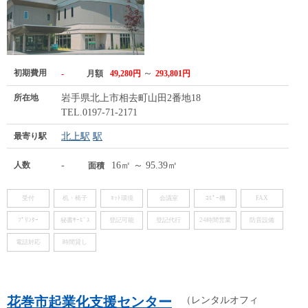
初期費用
～
-
月額
49,280円
293,801円
所在地
岩手県北上市相去町山田2番地18
TEL.0197-71-2171
最寄り駅
北上駅
駅
人数
-
16㎡ ～ 95.39㎡
面積
受付
机・椅子
ﾈｯﾄ環境
会議室
ｺﾋﾟｰ機
FAX
ﾌﾟﾘﾝﾀｰ
秘書ｻｰﾋﾞｽ
登記可能
登記代行
24時間営業
防音設備
電話対応
時間貸し
花巻市起業化支援センター
（レンタルオフィ