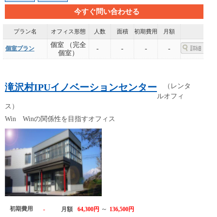
今すぐ問い合わせる
プラン名
オフィス形態
人数
面積
初期費用
月額
個室 （完全
個室プラン
-
-
-
-
個室）
滝沢村IPUイノベーションセンター
（レンタ
ルオフィ
ス）
Win Winの関係性を目指すオフィス
初期費用
～
-
月額
64,300円
136,500円