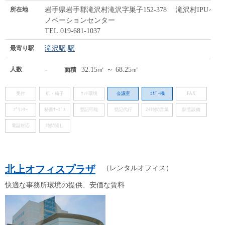
所在地
岩手県岩手郡滝沢村滝沢字巣子152-378 滝沢村IPUイ
ノベーションセンター
TEL.019-681-1037
最寄り駅
滝沢駅
駅
人数
-
32.15㎡ ～ 68.25㎡
面積
受付
机・椅子
ﾈｯﾄ環境
会議室
ｺﾋﾟｰ機
FAX
ﾌﾟﾘﾝﾀｰ
秘書ｻｰﾋﾞｽ
登記可能
登記代行
24時間営業
防音設備
電話対応
時間貸し
北上オフィスプラザ
（レンタルオフィス）
快適な事務所環境の提供、安価な賃料