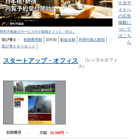
※当サ
イトへ
の広告
掲載に
ついて
野村不動産のサービス付小規模オフィス「H1O」
はこち
並び替え：
初期費用順
賃料順
駅徒歩順
利用可能人数順
ら
並び替えをリセット
スタートアップ・オフィス
（レンタルオフィ
ス）
初期費用
～
-
月額
34,500円