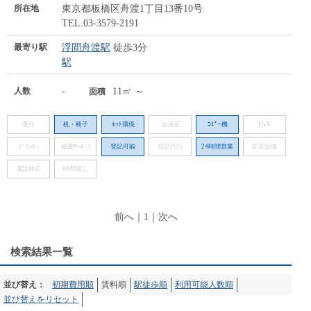
所在地
東京都板橋区舟渡1丁目13番10号
TEL.03-3579-2191
最寄り駅
浮間舟渡駅
徒歩3分
駅
人数
-
11㎡ ～
面積
受付
机・椅子
ﾈｯﾄ環境
会議室
ｺﾋﾟｰ機
FAX
ﾌﾟﾘﾝﾀｰ
秘書ｻｰﾋﾞｽ
登記可能
登記代行
24時間営業
防音設備
電話対応
時間貸し
前へ
｜
1
｜
次へ
検索結果一覧
並び替え：
初期費用順
賃料順
駅徒歩順
利用可能人数順
並び替えをリセット